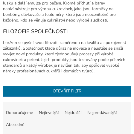
lusku a další emulze pro pečení. Kromě příchutí a barev
nabízí nástroje pro výrobu cukrovinek, jako jsou formičky na
bonbóny, dávkovače a teploměry, které jsou neocenitelné pro
každého, kdo se věnuje cukrářství nebo výrobě sladkostí.
FILOZOFIE SPOLEČNOSTI
LorAnn se pyšní svou filozofií zaměřenou na kvalitu a spokojenost
zákazníků. Společnost klade důraz na inovace a neustále se snaží
vyvíjet nové produkty, které zjednodušují procesy při výrobě
cukrovinek a pečení. Jejich produkty jsou testovány podle přísných
standardů a každý výrobek je navržen tak, aby splňoval vysoké
nároky profesionálních cukrářů i domácích tvůrců.
OTEVŘÍT FILTR
Ř
a
Doporučujeme
Nejlevnější
Nejdražší
Nejprodávanější
z
e
Abecedně
n