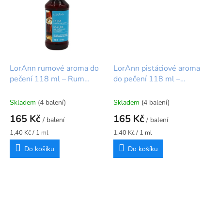
LorAnn rumové aroma do
LorAnn pistáciové aroma
pečení 118 ml – Rum
do pečení 118 ml –
Bakery Flavour
Pistachio Baking Flavour
Skladem
(4 balení)
Skladem
(4 balení)
165 Kč
165 Kč
/ balení
/ balení
Měrná
Měrná
1,40 Kč / 1 ml
1,40 Kč / 1 ml
cena:
cena:
Do košíku
Do košíku