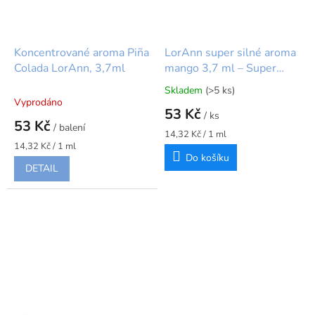
Koncentrované aroma Piña
LorAnn super silné aroma
Colada LorAnn, 3,7ml
mango 3,7 ml – Super
Strength Flavour
Skladem
(>5 ks)
Průměrné
Vyprodáno
hodnocení
53 Kč
/ ks
produktu
53 Kč
/ balení
je
Měrná
14,32 Kč / 1 ml
5,0
Měrná
cena:
14,32 Kč / 1 ml
cena:
Do košíku
z
DETAIL
5
hvězdiček.