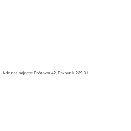
ý
p
i
s
u
Kde nás najdete: Poštovní 42, Rakovník 269 01