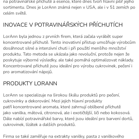
na potravinářské příchutě a esence, které dnes tvoří hlavní pilíř jejího
sortimentu. Dnes je LorAnn známá nejen v USA, ale i v 51 zemích po
celém světě.
INOVACE V POTRAVINÁŘSKÝCH PŘÍCHUTÍCH
LorAnn byla jednou z prvních firem, která začala vyrábět super
koncentrované příchutě. Tento inovativní přístup umožňuje výrobcům
dosáhnout silné a intenzivní chuti i při použití menšího množství
produktu. Tato metoda se ukázala jako revoluční, protože nejen že
poskytuje výborné výsledky, ale také pomáhá optimalizovat náklady.
Koncentrované příchutě jsou ideální pro výrobu cukrovinek, pečení i
pro aromatizování nápojů.
PRODUKTY LORANN
LorAnn se specializuje na širokou škálu produktů pro pečení,
cukrovinky a dekorování. Mezi jejich hlavní produkty
patří koncentrované aromata, které zahrnují oblíbené příchutě
jako vanilka, mátová, citronová, ale i exotičtější, liči nebo kokosová.
Dále nabízí potravinářské barvy, které jsou ideální pro barvení dortů,
cukrovinek, lízátek a dalších produktů.
Firma se také zaměřuje na extrakty vanilky, pasta z vanilkového