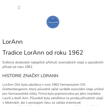
Přejít
NÁKU
na
obsah
KOŠÍK
LorAnn
Tradice LorAnn od roku 1962
Světový dodavatel nejlepších příchutí, esenciálních olejů a speciálních
přísad od roku 1962.
HISTORIE ZNAČKY LORANN
LorAnn Oils byla založena v roce 1962 farmaceutem O.K.
Grettenbergerem, který původně začal vyrábět esenciální oleje určené
pro farmaceutické účely. Firma byla pojmenována po jeho manželce
Laurě a dceři Ann. Původně byla zaměřena na prodej přírodních olejů
v lékárnách, ale s postupem času se začala orientovat