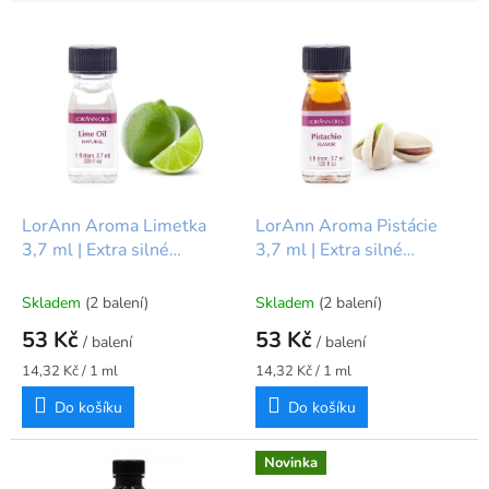
í
V
p
ý
r
p
o
i
d
s
u
p
k
r
t
o
ů
d
LorAnn Aroma Limetka
LorAnn Aroma Pistácie
u
3,7 ml | Extra silné
3,7 ml | Extra silné
k
cukrářské aroma
cukrářské aroma
t
Skladem
(2 balení)
Skladem
(2 balení)
ů
53 Kč
53 Kč
/ balení
/ balení
Měrná
Měrná
14,32 Kč / 1 ml
14,32 Kč / 1 ml
cena:
cena:
Do košíku
Do košíku
Novinka