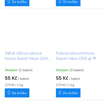
Do košíku
Do košíku
Zářivě růžová cukrová
Fialová cukrová hmota
hmota Sweet Value (200
Sweet Value (200 g) 💜
g)
Skladem
(1 balení)
Skladem
(3 balení)
55 Kč
55 Kč
/ balení
/ balení
Měrná
Měrná
275 Kč / 1 kg
275 Kč / 1 kg
cena:
cena:
Do košíku
Do košíku