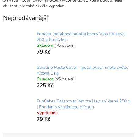
S kvalitní potahovací hmotou vytvoříte dorty, které budou nejen
chutnat, ale také skvěle vypadat.
Nejprodávanější
Fondán (potahová hmota) Fancy Violet fialová
250 g FunCakes
Skladem
(>5 balení)
79 Kč
Saracino Pasta Cover – potahovací hmota světle
růžová 1 kg
Skladem
(>5 balení)
225 Kč
FunCakes Potahovací hmota Havraní černá 250 g
| Fondán s vanilkovou příchutí
Vyprodáno
79 Kč
Ř