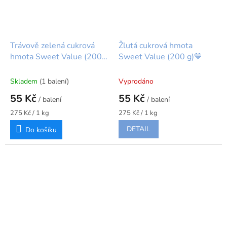
Trávově zelená cukrová
Žlutá cukrová hmota
hmota Sweet Value (200
Sweet Value (200 g)💛
g) 💚
Skladem
(1 balení)
Vyprodáno
55 Kč
55 Kč
/ balení
/ balení
Měrná
Měrná
275 Kč / 1 kg
275 Kč / 1 kg
cena:
cena:
DETAIL
Do košíku