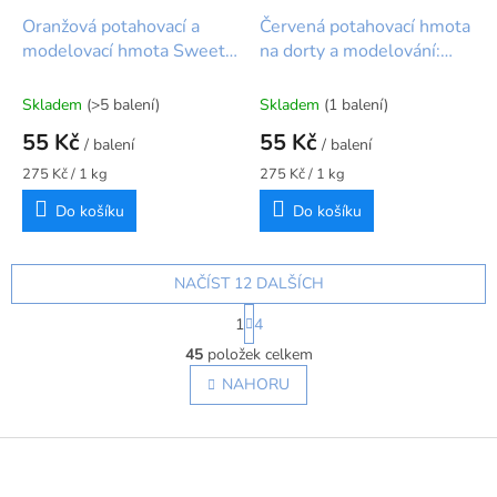
Oranžová potahovací a
Červená potahovací hmota
modelovací hmota Sweet
na dorty a modelování:
Value (200 g) 🧡
Sweet Value (200 g)
Skladem
(>5 balení)
Skladem
(1 balení)
55 Kč
55 Kč
/ balení
/ balení
Měrná
Měrná
275 Kč / 1 kg
275 Kč / 1 kg
cena:
cena:
Do košíku
Do košíku
NAČÍST 12 DALŠÍCH
S
1
4
t
O
r
45
položek celkem
v
á
l
NAHORU
n
á
k
o
d
v
Z
a
á
c
á
n
í
p