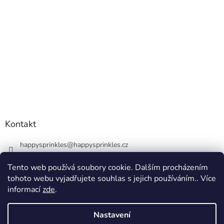
Kontakt
happysprinkles
@
happysprinkles.cz
+420736770446
Tento web používá soubory cookie. Dalším procházením
tohoto webu vyjadřujete souhlas s jejich používáním.. Více
informací
zde
.
Nastavení
Vytvořil Shoptet