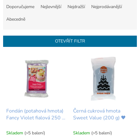
a
Doporučujeme
Nejlevnější
Nejdražší
Nejprodávanější
z
e
Abecedně
n
í
p
OTEVŘÍT FILTR
r
o
V
d
ý
u
p
k
i
t
s
ů
p
r
o
d
Fondán (potahová hmota)
Černá cukrová hmota
u
Fancy Violet fialová 250 g
Sweet Value (200 g) 🖤
k
FunCakes
t
Skladem
(>5 balení)
Skladem
(>5 balení)
ů