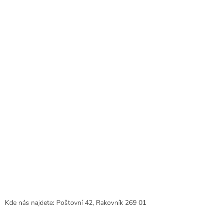
í
p
a
r
t
v
í
k
y
v
ý
p
i
s
u
Kde nás najdete: Poštovní 42, Rakovník 269 01