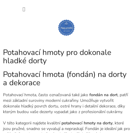
Přejít
NÁKU
na
obsah
KOŠÍK
Potahovací hmoty pro dokonale
hladké dorty
Potahovací hmota (fondán) na dorty
a dekorace
Potahovací hmota, často označovaná také jako
fondán na dort
, patří
mezi základní suroviny moderní cukrařiny. Umožňuje vytvořit
dokonale hladký povrch dortu, ostré hrany i detailní dekorace, díky
kterým budou vaše dezerty vypadat jako z profesionální cukrárny.
V této kategorii najdete kvalitní
potahovací hmoty na dorty
, které
jsou pružné, snadno se vyvalují a nepraskají. Fondán je ideální jak pro