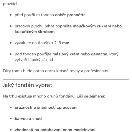
pravidel:
před použitím fondán
dobře prohněťte
pracovní plochu lehce poprašte
moučkovým cukrem nebo
kukuřičným škrobem
vyvalujte na tloušťku
2–3 mm
pod fondán použijte
máslový krém nebo ganache
, který
vytvoří hladký základ
Díky tomu bude potah dortu krásně rovný a profesionální.
Jaký fondán vybrat
Na trhu existuje mnoho druhů fondánu. Liší se zejména:
pružností a snadností zpracování
barvou a chutí
vhodností na potahování nebo modelování