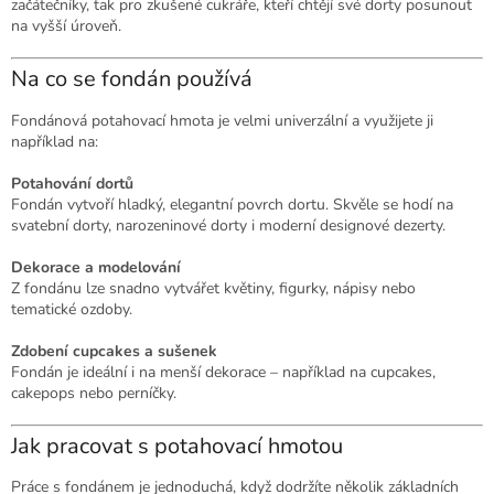
začátečníky, tak pro zkušené cukráře, kteří chtějí své dorty posunout
na vyšší úroveň.
Na co se fondán používá
Fondánová potahovací hmota je velmi univerzální a využijete ji
například na:
Potahování dortů
Fondán vytvoří hladký, elegantní povrch dortu. Skvěle se hodí na
svatební dorty, narozeninové dorty i moderní designové dezerty.
Dekorace a modelování
Z fondánu lze snadno vytvářet květiny, figurky, nápisy nebo
tematické ozdoby.
Zdobení cupcakes a sušenek
Fondán je ideální i na menší dekorace – například na cupcakes,
cakepops nebo perníčky.
Jak pracovat s potahovací hmotou
Práce s fondánem je jednoduchá, když dodržíte několik základních