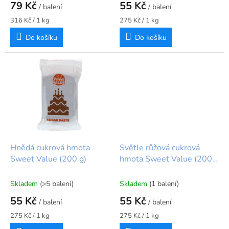
79 Kč
55 Kč
/ balení
/ balení
Měrná
Měrná
316 Kč / 1 kg
275 Kč / 1 kg
cena:
cena:
Do košíku
Do košíku
Hnědá cukrová hmota
Světle růžová cukrová
Sweet Value (200 g)
hmota Sweet Value (200
g)
Skladem
(>5 balení)
Skladem
(1 balení)
55 Kč
55 Kč
/ balení
/ balení
Měrná
Měrná
275 Kč / 1 kg
275 Kč / 1 kg
cena:
cena: