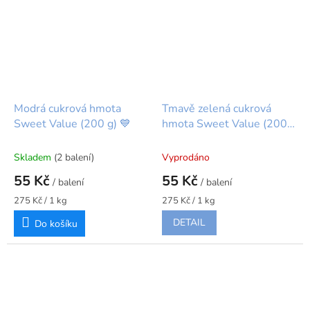
Modrá cukrová hmota
Tmavě zelená cukrová
Sweet Value (200 g) 💙
hmota Sweet Value (200
g) 💚
Skladem
(2 balení)
Vyprodáno
55 Kč
55 Kč
/ balení
/ balení
Měrná
Měrná
275 Kč / 1 kg
275 Kč / 1 kg
cena:
cena:
DETAIL
Do košíku