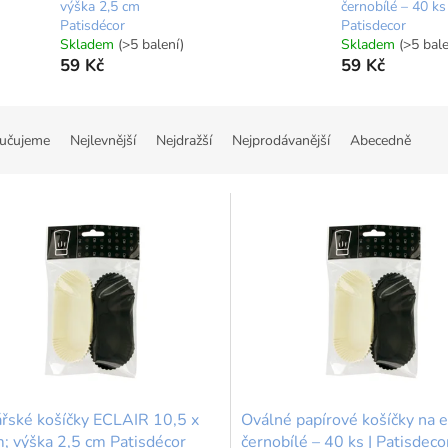
výška 2,5 cm
černobílé – 40 ks
Patisdécor
Patisdecor
Skladem
(>5 balení)
Skladem
(>5 bale
59 Kč
59 Kč
učujeme
Nejlevnější
Nejdražší
Nejprodávanější
Abecedně
řské košíčky ECLAIR 10,5 x
Oválné papírové košíčky na e
; výška 2,5 cm Patisdécor
černobílé – 40 ks | Patisdeco