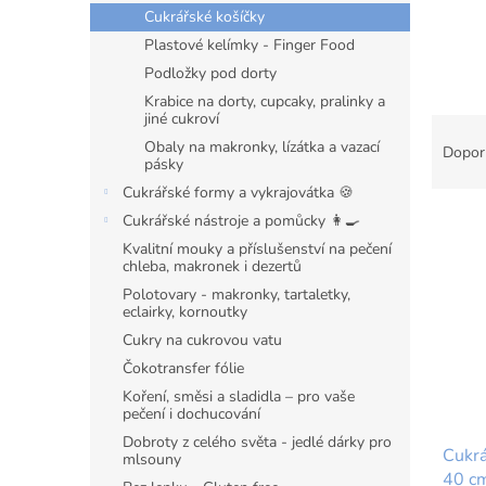
n
Cukrářské košíčky
e
Plastové kelímky - Finger Food
l
Podložky pod dorty
Krabice na dorty, cupcaky, pralinky a
jiné cukroví
Ř
a
Obaly na makronky, lízátka a vazací
Dopor
pásky
z
Cukrářské formy a vykrajovátka 🍪
e
V
n
Cukrářské nástroje a pomůcky 👩‍🍳
ý
í
Kvalitní mouky a příslušenství na pečení
p
p
chleba, makronek i dezertů
i
r
Polotovary - makronky, tartaletky,
s
eclairky, kornoutky
o
p
d
Cukry na cukrovou vatu
r
u
Čokotransfer fólie
o
k
Koření, směsi a sladidla – pro vaše
d
t
pečení i dochucování
u
ů
Dobroty z celého světa - jedlé dárky pro
Cukrá
k
mlsouny
40 cm
t