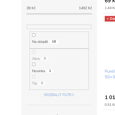
69 
Měrná
39
Kč
1492
Kč
1,44 Kč
cena:
+ Dá
Na skladě
18
Akce
0
Novinka
1
Puntí
50×3
Tip
0
ROZBALIT FILTR
1 0
Měrná
0,51 Kč
cena: