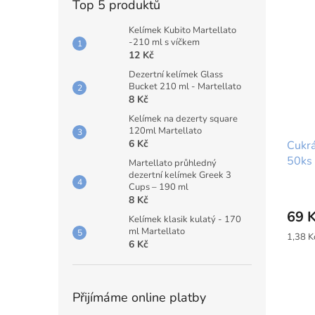
Top 5 produktů
Kelímek Kubito Martellato
-210 ml s víčkem
12 Kč
Dezertní kelímek Glass
Bucket 210 ml - Martellato
8 Kč
Kelímek na dezerty square
120ml Martellato
6 Kč
Cukrá
50ks 
Martellato průhledný
dezertní kelímek Greek 3
Cups – 190 ml
Průmě
8 Kč
hodno
69 
produ
Kelímek klasik kulatý - 170
ml Martellato
je
Měrná
1,38 Kč
6 Kč
5,0
cena:
z
5
hvězdi
Přijímáme online platby