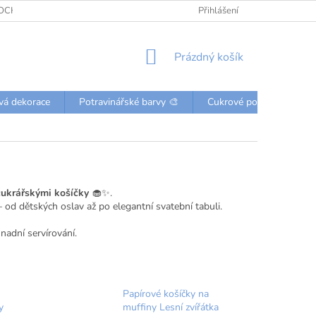
OCHRANY OSOBNÍCH ÚDAJŮ
KONTAKTY
Přihlášení
NÁKUPNÍ
Prázdný košík
KOŠÍK
vá dekorace
Potravinářské barvy 🎨
Cukrové posypky a perli
cukrářskými košíčky
🧁✨.
– od dětských oslav až po elegantní svatební tabuli.
snadní servírování.
Papírové košíčky na
y
muffiny Lesní zvířátka