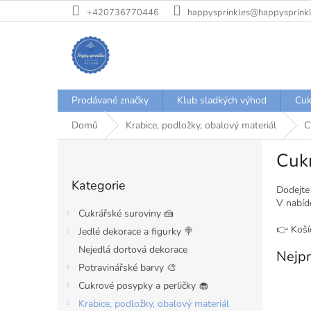
Přejít
+420736770446
happysprinkles@happysprinkl
na
obsah
Prodávané značky
Klub sladkých výhod
Cuk
Domů
Krabice, podložky, obalový materiál
C
P
Cukr
o
Přeskočit
s
Kategorie
kategorie
t
Dodejte
V nabídc
r
Cukrářské suroviny 🍰
a
👉 Košíč
Jedlé dekorace a figurky 🍭
n
Nejedlá dortová dekorace
n
Nejpr
í
Potravinářské barvy 🎨
p
Cukrové posypky a perličky 🧁
a
Krabice, podložky, obalový materiál