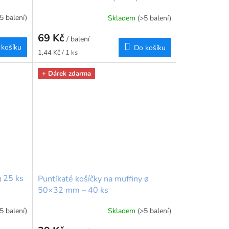
5 balení)
Skladem
(>5 balení)
69 Kč
/ balení
 košíku
Do košíku
Měrná
1,44 Kč / 1 ks
cena:
+ Dárek zdarma
g 25 ks
Puntíkaté košíčky na muffiny ø
50×32 mm – 40 ks
5 balení)
Skladem
(>5 balení)