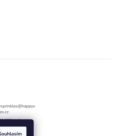
sprinkles
@
happys
es.cz
736770446
Souhlasím