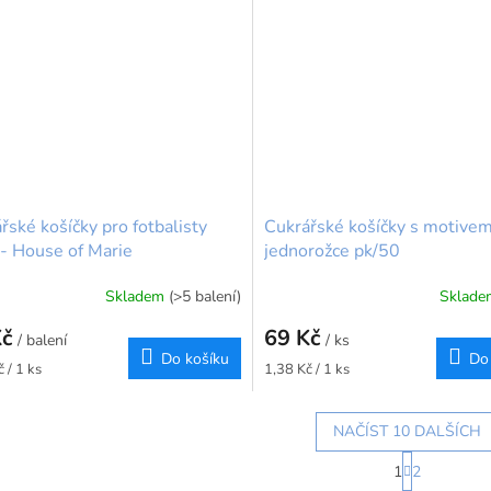
řské košíčky pro fotbalisty
Cukrářské košíčky s motive
- House of Marie
jednorožce pk/50
Skladem
(>5 balení)
Sklad
rné
cení
Kč
69 Kč
ktu
/ balení
/ ks
Do košíku
Do
Měrná
 / 1 ks
1,38 Kč / 1 ks
cena:
NAČÍST 10 DALŠÍCH
ček.
S
1
2
t
O