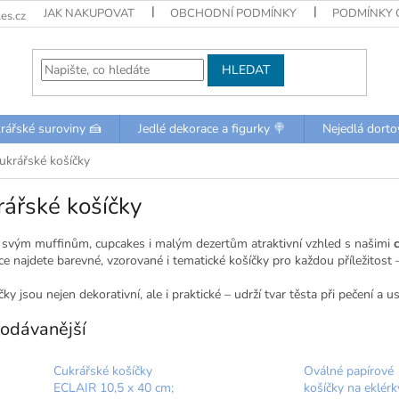
JAK NAKUPOVAT
OBCHODNÍ PODMÍNKY
PODMÍNKY 
es.cz
HLEDAT
rářské suroviny 🍰
Jedlé dekorace a figurky 🍭
Nejedlá dorto
ukrářské košíčky
ářské košíčky
 svým muffinům, cupcakes i malým dezertům atraktivní vzhled s našimi
e najdete barevné, vzorované i tematické košíčky pro každou příležitost 
ky jsou nejen dekorativní, ale i praktické – udrží tvar těsta při pečení a u
odávanější
Cukrářské košíčky
Oválné papírové
ECLAIR 10,5 x 40 cm;
košíčky na eklérk