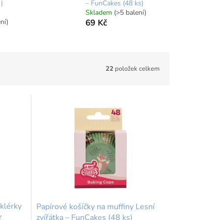
 |
– FunCakes (48 ks)
Skladem
(>5 balení)
ní)
69 Kč
22
položek celkem
klérky
Papírové košíčky na muffiny Lesní
r
zvířátka – FunCakes (48 ks)