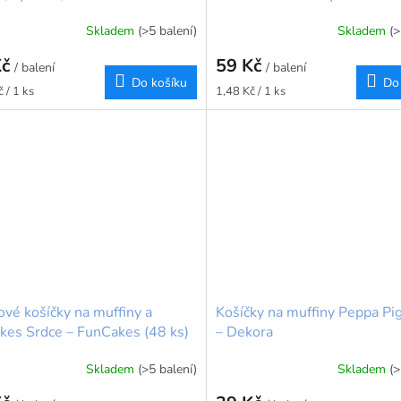
Skladem
(>5 balení)
Skladem
(>
Kč
59 Kč
/ balení
/ balení
Do košíku
Do
Měrná
 / 1 ks
1,48 Kč / 1 ks
cena:
ové košíčky na muffiny a
Košíčky na muffiny Peppa Pi
kes Srdce – FunCakes (48 ks)
– Dekora
Skladem
(>5 balení)
Skladem
(>