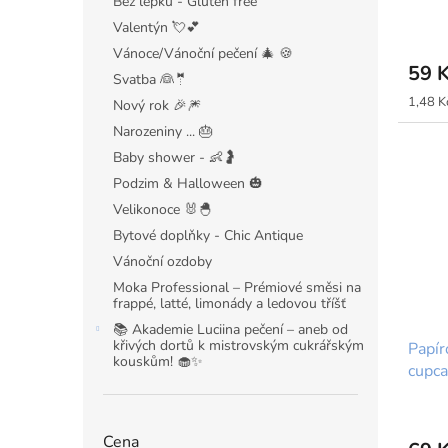
Bez lepku - Gluten free
ů
Valentýn 💘💕
Vánoce/Vánoční pečení 🎄 🍪
59 
Svatba 👰🤵
Měrná
1,48 Kč
Nový rok 🎉🎆
cena:
Narozeniny ... 🎂
Baby shower - 👶🤰
Podzim & Halloween 🎃
Velikonoce 🐰🐣
Bytové doplňky - Chic Antique
Vánoční ozdoby
Moka Professional – Prémiové směsi na
frappé, latté, limonády a ledovou tříšť
📚 Akademie Luciina pečení – aneb od
křivých dortů k mistrovským cukrářským
Papír
kouskům! 🧁✨
cupca
Cena