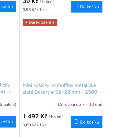
39 Kč
/ balení
 košíku
Do košíku
Měrná
0,98 Kč / 1 ks
cena:
+ Dárek zdarma
lické
Mini košíčky na muffiny metalické
50 ks
zlaté Bakery ø 32×22 mm – 2500
ks
5 balení)
Doručení do 7 - 10 dnů
1 492 Kč
/ balení
 košíku
Do košíku
Měrná
0,60 Kč / 1 ks
cena: