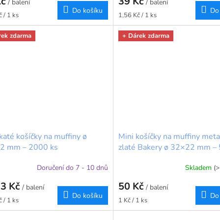
Kč
39 Kč
/ balení
/ balení
Do košíku
Do
Měrná
 / 1 ks
1,56 Kč / 1 ks
cena:
rek zdarma
+ Dárek zdarma
katé košíčky na muffiny ø
Mini košíčky na muffiny meta
2 mm – 2000 ks
zlaté Bakery ø 32×22 mm – 
Doručení do 7 - 10 dnů
Skladem
(>
13 Kč
50 Kč
/ balení
/ balení
Do košíku
Do
Měrná
 / 1 ks
1 Kč / 1 ks
cena: