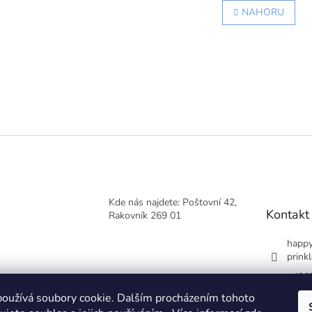
r
v
NAHORU
á
l
n
á
k
d
o
a
v
c
á
í
n
p
í
r
v
k
y
v
ý
p
Kde nás najdete: Poštovní 42,
i
Kontakt
Rakovník 269 01
s
u
happy
prinkl
+420
oužívá soubory cookie. Dalším procházením tohoto