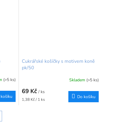
m
Cukrářské košíčky s motivem koně
pk/50
em
(>5 ks)
Skladem
(>5 ks)
69 Kč
/ ks
 košíku
Do košíku
Měrná
1,38 Kč / 1 ks
cena: