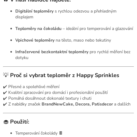
Digitální teploměry
s rychlou odezvou a přehledným
displejem
Teploměry na čokoládu
– ideální pro temperování a glazování
Vpichové teploměry
na těsto, maso nebo tekutiny
Infračervené bezkontaktní teploměry
pro rychlé měření bez
dotyku
💡
Proč si vybrat teploměr z Happy Sprinkles
✔️ Přesné a spolehlivé měření
✔️ Kvalitní zpracování pro domácí i profesionální použití
✔️ Pomáhá dosáhnout dokonalé textury i chuti
✔️ Z nabídky značek
BrandNewCake, Decora, Patisdecor
a dalších
🧁
Použití:
Temperování čokolády 🍫