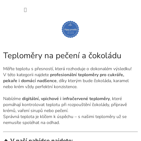
Přejít
NÁKU
na
obsah
KOŠÍK
Teploměry na pečení a čokoládu
Měřte teplotu s přesností, která rozhoduje o dokonalém výsledku!
V této kategorii najdete
profesionální teploměry pro cukráře,
pekaře i domácí nadšence
, díky kterým bude čokoláda, karamel
nebo krém vždy perfektní konzistence.
Nabízíme
digitální, vpichové i infračervené teploměry
, které
pomáhají kontrolovat teplotu při rozpouštění čokolády, přípravě
krémů, vaření sirupů nebo pečení.
Správná teplota je klíčem k úspěchu – s našimi teploměry už se
nemusíte spoléhat na odhad.
🔥
V naší nabídce najdete: