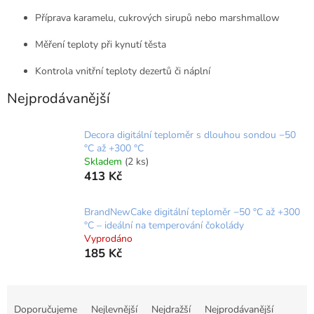
Příprava karamelu, cukrových sirupů nebo marshmallow
Měření teploty při kynutí těsta
Kontrola vnitřní teploty dezertů či náplní
Nejprodávanější
Decora digitální teploměr s dlouhou sondou −50
°C až +300 °C
Skladem
(2 ks)
413 Kč
BrandNewCake digitální teploměr −50 °C až +300
°C – ideální na temperování čokolády
Vyprodáno
185 Kč
Ř
a
Doporučujeme
Nejlevnější
Nejdražší
Nejprodávanější