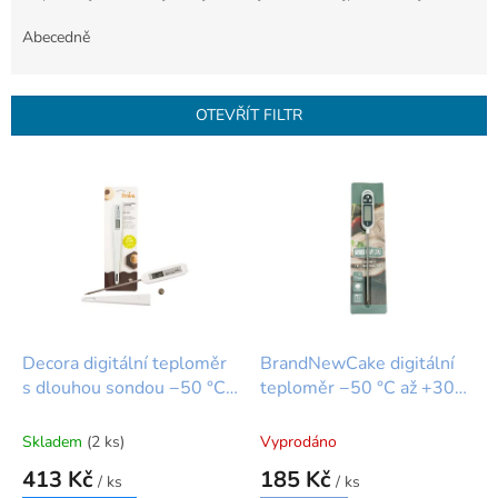
z
e
Abecedně
n
í
p
OTEVŘÍT FILTR
r
o
V
d
ý
u
p
k
i
t
s
ů
p
r
o
d
Decora digitální teploměr
BrandNewCake digitální
u
s dlouhou sondou −50 °C
teploměr −50 °C až +300
k
až +300 °C
°C – ideální na
t
temperování čokolády
Skladem
(2 ks)
Vyprodáno
ů
413 Kč
185 Kč
/ ks
/ ks