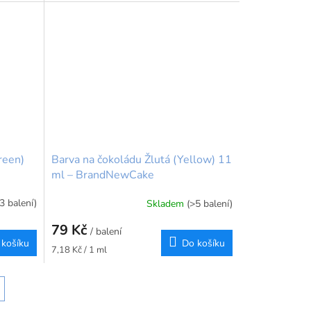
reen)
Barva na čokoládu Žlutá (Yellow) 11
ml – BrandNewCake
(3 balení)
Skladem
(>5 balení)
79 Kč
/ balení
 košíku
Do košíku
Měrná
7,18 Kč / 1 ml
cena: