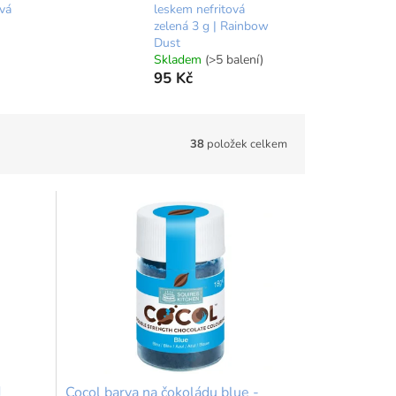
vá
leskem nefritová
zelená 3 g | Rainbow
Dust
Skladem
(>5 balení)
95 Kč
38
položek celkem
d
Cocol barva na čokoládu blue -