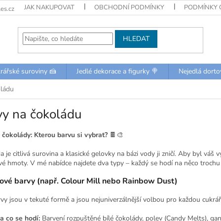
JAK NAKUPOVAT
OBCHODNÍ PODMÍNKY
PODMÍNKY 
es.cz
HLEDAT
rářské suroviny 🍰
Jedlé dekorace a figurky 🍭
Nejedlá dorto
oládu
vy na čokoládu
 čokolády: Kterou barvu si vybrat?
🍫🎨
 je citlivá surovina a klasické gelovky na bázi vody ji zničí. Aby byl vá
vé hmoty. V mé nabídce najdete dva typy – každý se hodí na něco trochu 
jové barvy (např. Colour Mill nebo Rainbow Dust)
vy jsou v tekuté formě a jsou nejuniverzálnější volbou pro každou cukrář
a co se hodí:
Barvení rozpuštěné bílé čokolády, polev (Candy Melts), g