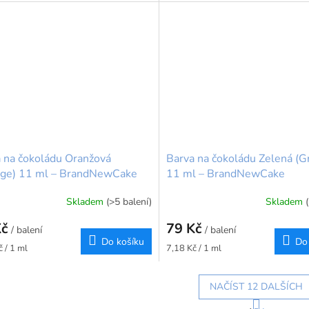
 na čokoládu Oranžová
Barva na čokoládu Zelená (G
nge) 11 ml – BrandNewCake
11 ml – BrandNewCake
Skladem
(>5 balení)
Skladem
Kč
79 Kč
/ balení
/ balení
Do košíku
Do
Měrná
 / 1 ml
7,18 Kč / 1 ml
cena:
NAČÍST 12 DALŠÍCH
S