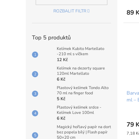
ROZBALIT FILTR
89 
Top 5 produktů
Kelímek Kubito Martellato
-210 ml s víčkem
12 Kč
Kelímek na dezerty square
120ml Martellato
6 Kč
Plastový kelímek Tondo Alto
Barva
70 ml na finger food
5 Kč
ml –
Plastový kelímek srdce -
Kelímek Love 100ml
6 Kč
79 
Magický hořlavý papír na dort
bez popela bílý | Flash papír
Měrná
7,18 Kč
50×20 cm
cena: