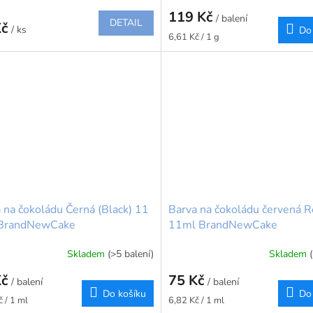
119 Kč
/ balení
DETAIL
Kč
/ ks
Do
Měrná
6,61 Kč / 1 g
cena:
 na čokoládu Černá (Black) 11
Barva na čokoládu červená 
 BrandNewCake
11ml BrandNewCake
Skladem
(>5 balení)
Skladem
Kč
75 Kč
/ balení
/ balení
Do košíku
Do
Měrná
 / 1 ml
6,82 Kč / 1 ml
cena: