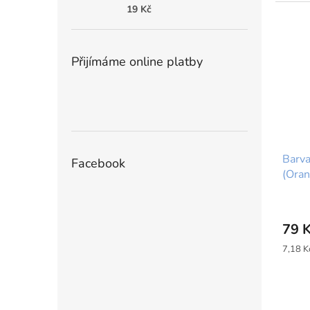
19 Kč
Přijímáme online platby
Barva
Facebook
(Ora
79 
Měrná
7,18 Kč
cena: