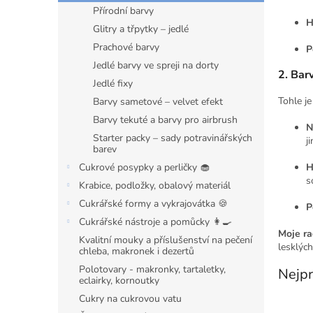
n
Přírodní barvy
e
H
Glitry a třpytky – jedlé
l
Prachové barvy
P
Jedlé barvy ve spreji na dorty
2. Bar
Jedlé fixy
Tohle je
Barvy sametové – velvet efekt
Barvy tekuté a barvy pro airbrush
N
Starter packy – sady potravinářských
j
barev
H
Cukrové posypky a perličky 🧁
s
Krabice, podložky, obalový materiál
Cukrářské formy a vykrajovátka 🍪
P
Cukrářské nástroje a pomůcky 👩‍🍳
Moje ra
Kvalitní mouky a příslušenství na pečení
lesklých
chleba, makronek i dezertů
Polotovary - makronky, tartaletky,
Nejpr
eclairky, kornoutky
Cukry na cukrovou vatu