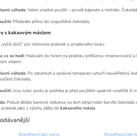
lavní výhoda:
Velmi snadné použití – prostě kápnete a mícháte. Čokolád
oužití:
Přidáváte přímo do rozpuštěné čokolády.
vy s kakaovým máslem
 „vyšší dívčí“ pro milovnice pralinek a zrcadlového lesku.
a co se hodí:
Malování do forem na pralinky (stříkance, mramorování) a ba
iným olejem.
lavní výhoda:
Po zatuhnutí a správné temperaci vytvoří neuvěřitelný lesk,
oučástí čokolády.
oužití:
Jsou tuhé, proto je potřeba je před použitím opatrně rozehřát (v m
da:
Pokud děláte barevné stékance na dort (drip) nebo barvíte čokoládu 
 pralinek jako z výlohy, jděte do
kakaového másla
.
odávanější
BrandNewCake barva
BrandNewCake b