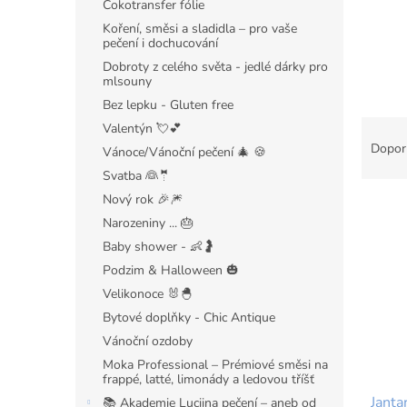
Čokotransfer fólie
Koření, směsi a sladidla – pro vaše
pečení i dochucování
Dobroty z celého světa - jedlé dárky pro
mlsouny
Bez lepku - Gluten free
Ř
Valentýn 💘💕
a
Dopor
Vánoce/Vánoční pečení 🎄 🍪
z
Svatba 👰🤵
e
Nový rok 🎉🎆
V
n
ý
í
Narozeniny ... 🎂
p
p
Baby shower - 👶🤰
i
r
Podzim & Halloween 🎃
s
o
Velikonoce 🐰🐣
p
d
Bytové doplňky - Chic Antique
r
u
Vánoční ozdoby
o
k
d
t
Moka Professional – Prémiové směsi na
frappé, latté, limonády a ledovou tříšť
u
ů
Janta
k
📚 Akademie Luciina pečení – aneb od