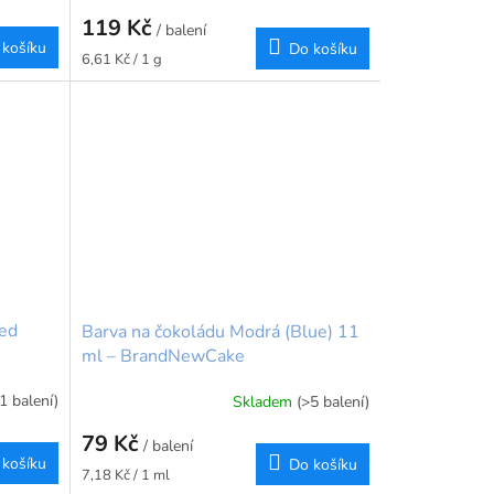
119 Kč
/ balení
 košíku
Do košíku
Měrná
6,61 Kč / 1 g
cena:
Red
Barva na čokoládu Modrá (Blue) 11
ml – BrandNewCake
(1 balení)
Skladem
(>5 balení)
79 Kč
/ balení
 košíku
Do košíku
Měrná
7,18 Kč / 1 ml
cena: