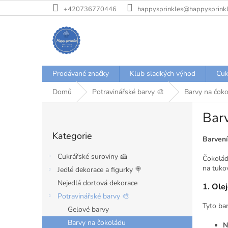
Přejít
+420736770446
happysprinkles@happysprinkl
na
obsah
Prodávané značky
Klub sladkých výhod
Cuk
Domů
Potravinářské barvy 🎨
Barvy na čok
P
Bar
o
Přeskočit
s
Kategorie
kategorie
t
Barvení
r
Cukrářské suroviny 🍰
Čokoláda
a
na tuko
Jedlé dekorace a figurky 🍭
n
Nejedlá dortová dekorace
n
1. Ole
í
Potravinářské barvy 🎨
Tyto bar
p
Gelové barvy
a
Barvy na čokoládu
N