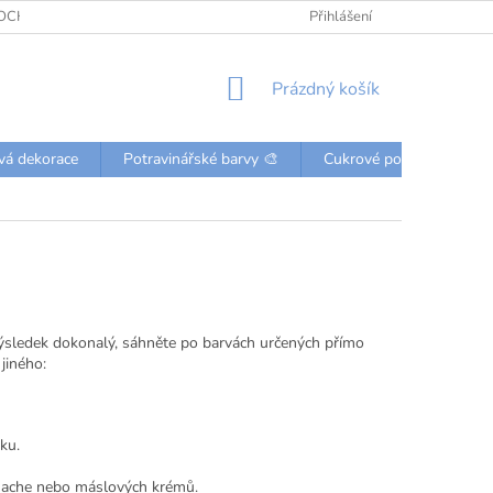
OCHRANY OSOBNÍCH ÚDAJŮ
KONTAKTY
Přihlášení
NÁKUPNÍ
Prázdný košík
KOŠÍK
vá dekorace
Potravinářské barvy 🎨
Cukrové posypky a perli
š výsledek dokonalý, sáhněte po barvách určených přímo
jiného:
ku.
anache nebo máslových krémů.