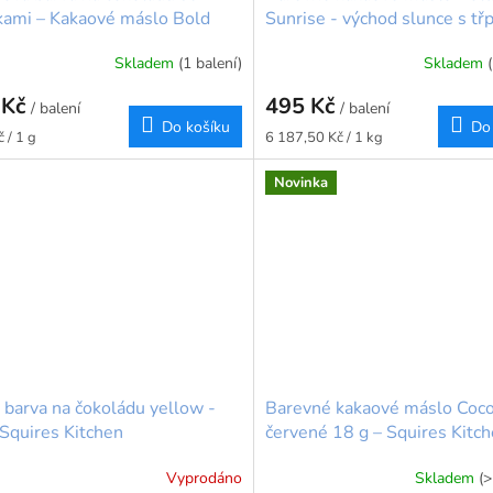
kami – Kakaové máslo Bold
Sunrise - východ slunce s tř
r 80g
80g
Skladem
(1 balení)
Skladem
 Kč
495 Kč
/ balení
/ balení
Do košíku
Do
Měrná
 / 1 g
6 187,50 Kč / 1 kg
cena:
Novinka
 barva na čokoládu yellow -
Barevné kakaové máslo Coco
 Squires Kitchen
červené 18 g – Squires Kitc
Vyprodáno
Skladem
(>