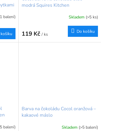
pytkami
modrá Squires Kitchen
(1 balení)
Skladem
(>5 ks)
Do košíku
119 Kč
 košíku
/ ks
l
Barva na čokoládu Cocol oranžová –
hen
kakaové máslo
5 balení)
Skladem
(>5 balení)