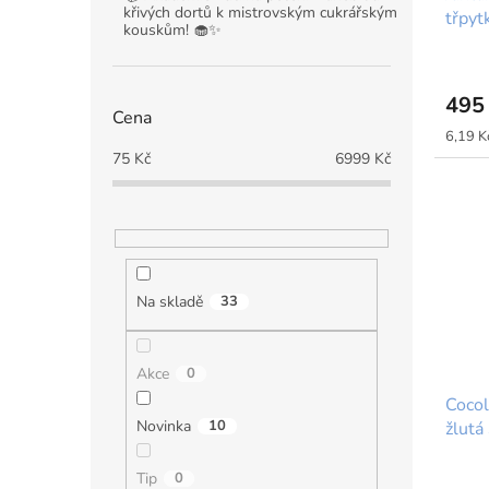
křivých dortů k mistrovským cukrářským
třpyt
t
kouskům! 🧁✨
Ambe
ů
495
Cena
Měrná
6,19 Kč
cena:
75
Kč
6999
Kč
Na skladě
33
Akce
0
Cocol
Novinka
10
žlutá
Tip
0