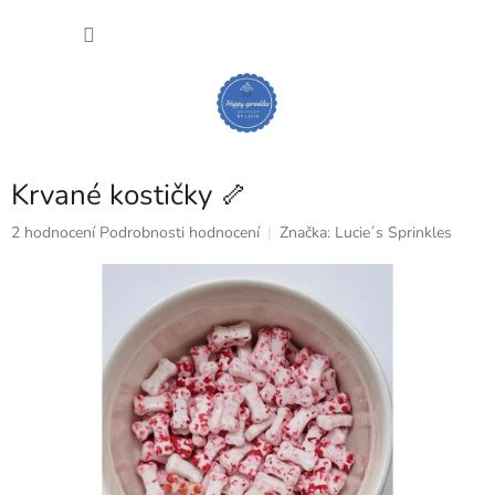
Přejít
NÁKU
na
obsah
KOŠÍK
Krvané kostičky 🦴
Průměrné
2 hodnocení
Podrobnosti hodnocení
Značka:
Lucie´s Sprinkles
hodnocení
produktu
je
5,0
z
5
hvězdiček.