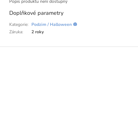
Popis produktu není dostupný
Doplňkové parametry
Kategorie
:
Podzim / Halloween 🎃
Záruka
:
2 roky
Z
á
p
a
t
í