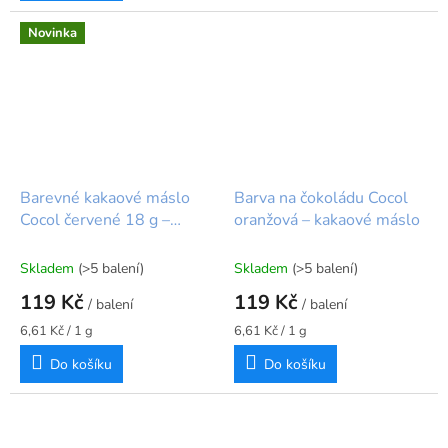
Novinka
Barevné kakaové máslo
Barva na čokoládu Cocol
Cocol červené 18 g –
oranžová – kakaové máslo
Squires Kitchen
Skladem
(>5 balení)
Skladem
(>5 balení)
119 Kč
119 Kč
/ balení
/ balení
Měrná
Měrná
6,61 Kč / 1 g
6,61 Kč / 1 g
cena:
cena:
Do košíku
Do košíku