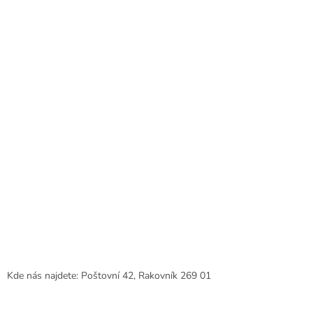
r
t
v
í
k
y
v
ý
p
i
s
u
Kde nás najdete: Poštovní 42, Rakovník 269 01