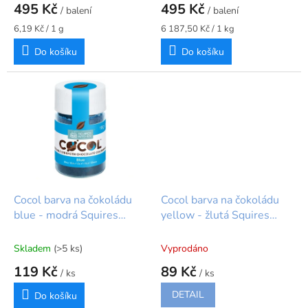
495 Kč
495 Kč
/ balení
/ balení
Měrná
Měrná
6,19 Kč / 1 g
6 187,50 Kč / 1 kg
cena:
cena:
Do košíku
Do košíku
Cocol barva na čokoládu
Cocol barva na čokoládu
blue - modrá Squires
yellow - žlutá Squires
Kitchen
Kitchen
Skladem
(>5 ks)
Vyprodáno
119 Kč
89 Kč
/ ks
/ ks
DETAIL
Do košíku