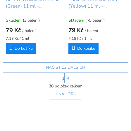
(Green) 11 ml –
(Yellow) 11 ml –
BrandNewCake
BrandNewCake
Skladem
(3 balení)
Skladem
(>5 balení)
79 Kč
79 Kč
/ balení
/ balení
Měrná
Měrná
7,18 Kč / 1 ml
7,18 Kč / 1 ml
cena:
cena:
Do košíku
Do košíku
NAČÍST 12 DALŠÍCH
S
1
4
t
O
r
38
položek celkem
v
á
l
NAHORU
n
á
k
o
d
v
Z
a
á
c
á
n
í
p
í
p
a