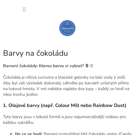
Přejít
NÁKU
na
obsah
KOŠÍK
Barvy na čokoládu
Barvení čokolády: Kterou barvu si vybrat?
🍫🎨
Čokoláda je citlivá surovina a klasické gelovky na bázi vody ji zničí.
Aby byl váš výsledek dokonalý, sáhněte po barvách určených přímo
na tukové hmoty. V mé nabídce najdete dva typy – každý se hodí na
něco trochu jiného:
1. Olejové barvy (např. Colour Mill nebo Rainbow Dust)
Tyto barvy jsou v tekuté formě a jsou nejuniverzálnější volbou pro
každou cukrářku.
Na co se hodí:
Barvení rozpuštěné bílé čokolády, polev (Candy