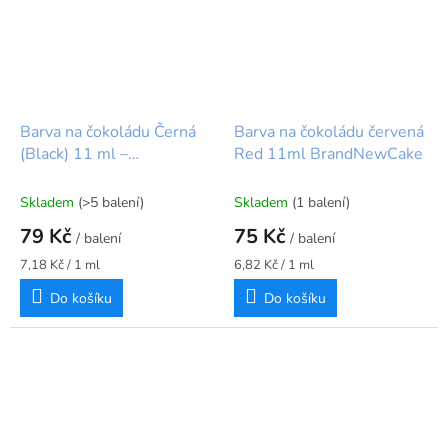
Barva na čokoládu Černá
Barva na čokoládu červená
(Black) 11 ml –
Red 11ml BrandNewCake
BrandNewCake
Skladem
(>5 balení)
Skladem
(1 balení)
79 Kč
75 Kč
/ balení
/ balení
Měrná
Měrná
7,18 Kč / 1 ml
6,82 Kč / 1 ml
cena:
cena:
Do košíku
Do košíku