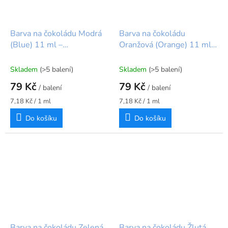
Barva na čokoládu Modrá
Barva na čokoládu
(Blue) 11 ml –
Oranžová (Orange) 11 ml –
BrandNewCake
BrandNewCake
Skladem
(>5 balení)
Skladem
(>5 balení)
79 Kč
79 Kč
/ balení
/ balení
Měrná
Měrná
7,18 Kč / 1 ml
7,18 Kč / 1 ml
cena:
cena:
Do košíku
Do košíku
Barva na čokoládu Zelená
Barva na čokoládu Žlutá