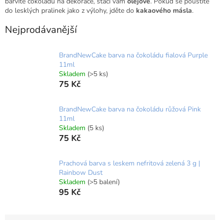
barvíte čokoládu na dekorace, stačí vám
olejové
. Pokud se pouštíte
do lesklých pralinek jako z výlohy, jděte do
kakaového másla
.
Nejprodávanější
BrandNewCake barva na čokoládu fialová Purple
11ml
Skladem
(>5 ks)
75 Kč
BrandNewCake barva na čokoládu růžová Pink
11ml
Skladem
(5 ks)
75 Kč
Prachová barva s leskem nefritová zelená 3 g |
Rainbow Dust
Skladem
(>5 balení)
95 Kč
Ř