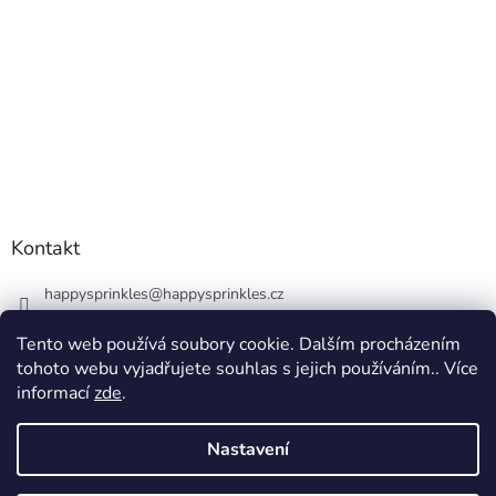
Kontakt
happysprinkles
@
happysprinkles.cz
+420736770446
Tento web používá soubory cookie. Dalším procházením
tohoto webu vyjadřujete souhlas s jejich používáním.. Více
informací
zde
.
Nastavení
Vytvořil Shoptet