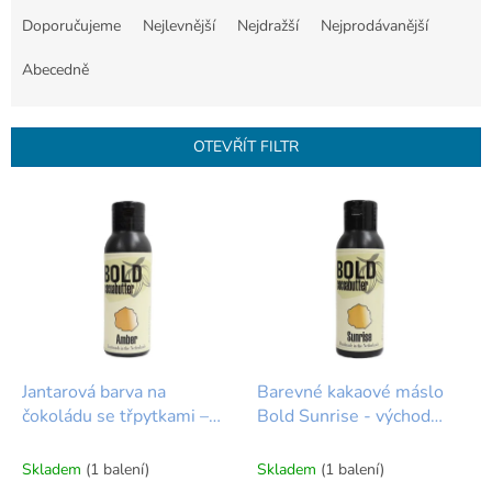
a
Doporučujeme
Nejlevnější
Nejdražší
Nejprodávanější
z
e
Abecedně
n
í
p
OTEVŘÍT FILTR
r
o
V
d
ý
u
p
k
i
t
s
ů
p
r
o
d
Jantarová barva na
Barevné kakaové máslo
u
čokoládu se třpytkami –
Bold Sunrise - východ
k
Kakaové máslo Bold
slunce s třpytkami 80g
t
Amber 80g
Skladem
(1 balení)
Skladem
(1 balení)
ů