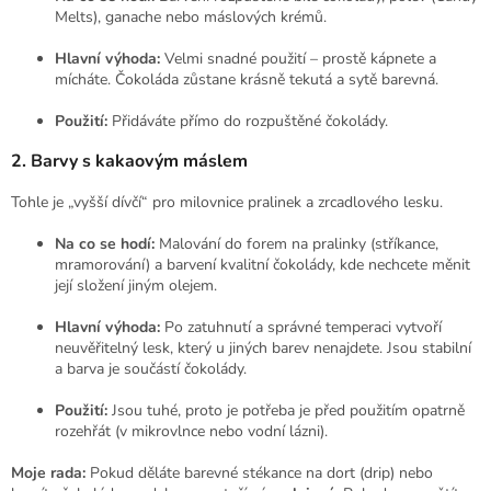
Melts), ganache nebo máslových krémů.
Hlavní výhoda:
Velmi snadné použití – prostě kápnete a
mícháte. Čokoláda zůstane krásně tekutá a sytě barevná.
Použití:
Přidáváte přímo do rozpuštěné čokolády.
2. Barvy s kakaovým máslem
Tohle je „vyšší dívčí“ pro milovnice pralinek a zrcadlového lesku.
Na co se hodí:
Malování do forem na pralinky (stříkance,
mramorování) a barvení kvalitní čokolády, kde nechcete měnit
její složení jiným olejem.
Hlavní výhoda:
Po zatuhnutí a správné temperaci vytvoří
neuvěřitelný lesk, který u jiných barev nenajdete. Jsou stabilní
a barva je součástí čokolády.
Použití:
Jsou tuhé, proto je potřeba je před použitím opatrně
rozehřát (v mikrovlnce nebo vodní lázni).
Moje rada:
Pokud děláte barevné stékance na dort (drip) nebo