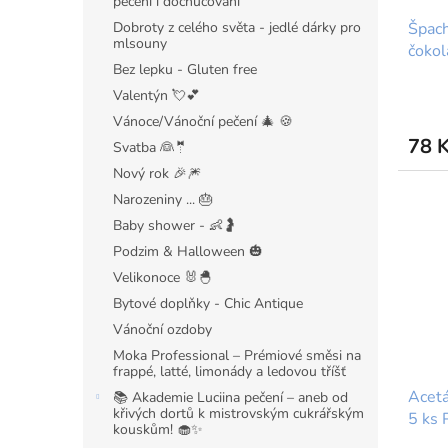
pečení i dochucování
u
ů
Špach
Dobroty z celého světa - jedlé dárky pro
k
mlsouny
čokol
t
Bez lepku - Gluten free
ů
Valentýn 💘💕
Vánoce/Vánoční pečení 🎄 🍪
78 
Svatba 👰🤵
Nový rok 🎉🎆
Narozeniny ... 🎂
Baby shower - 👶🤰
Podzim & Halloween 🎃
Velikonoce 🐰🐣
Bytové doplňky - Chic Antique
Vánoční ozdoby
Moka Professional – Prémiové směsi na
frappé, latté, limonády a ledovou tříšť
Acetá
📚 Akademie Luciina pečení – aneb od
křivých dortů k mistrovským cukrářským
5 ks 
kouskům! 🧁✨