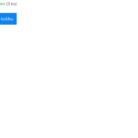
dem
(3 ks)
 košíku