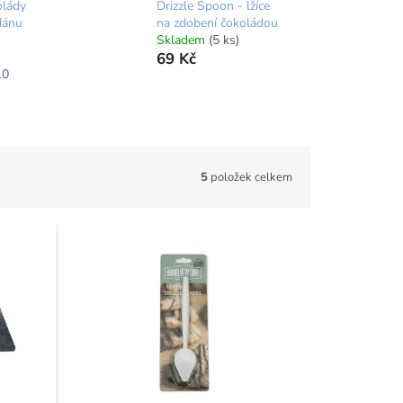
olády
Drizzle Spoon - lžíce
dánu
na zdobení čokoládou
Skladem
(5 ks)
69 Kč
10
5
položek celkem