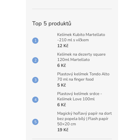
Top 5 produktů
Kelímek Kubito Martellato
-210 ml s víčkem
12 Kč
Kelímek na dezerty square
120ml Martellato
6 Kč
Plastový kelímek Tondo Alto
70 ml na finger food
5 Kč
Plastový kelímek srdce -
Kelímek Love 100ml
6 Kč
Magický hořlavý papír na dort
bez popela bílý | Flash papír
50×20 cm
19 Kč