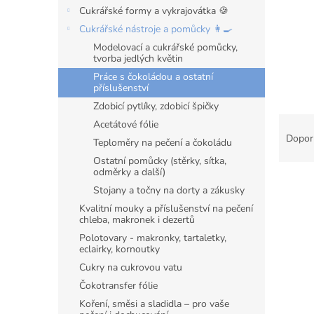
n
Cukrářské formy a vykrajovátka 🍪
e
Cukrářské nástroje a pomůcky 👩‍🍳
l
Modelovací a cukrářské pomůcky,
tvorba jedlých květin
Práce s čokoládou a ostatní
příslušenství
Zdobicí pytlíky, zdobicí špičky
Ř
Acetátové fólie
a
Dopor
Teploměry na pečení a čokoládu
z
Ostatní pomůcky (stěrky, sítka,
e
odměrky a další)
V
n
Stojany a točny na dorty a zákusky
ý
í
Kvalitní mouky a příslušenství na pečení
p
p
chleba, makronek i dezertů
i
r
Polotovary - makronky, tartaletky,
s
o
eclairky, kornoutky
p
d
Cukry na cukrovou vatu
r
u
Čokotransfer fólie
o
k
d
t
Koření, směsi a sladidla – pro vaše