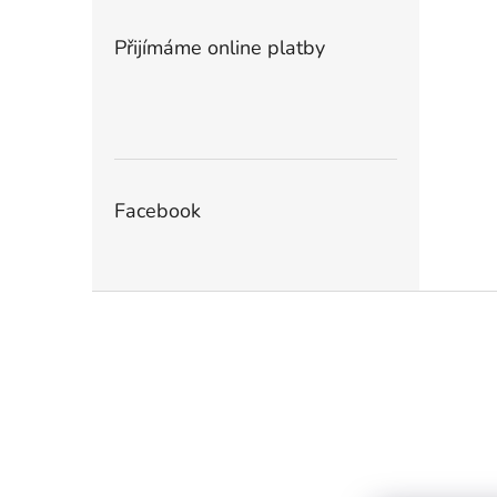
Přijímáme online platby
Facebook
Z
á
p
a
t
í