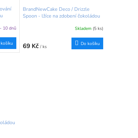
ování
BrandNewCake Deco / Drizzle
nu
Spoon - lžíce na zdobení čokoládou
 - 10 dnů
Skladem
(5 ks)
 košíku
Do košíku
69 Kč
/ ks
koládou