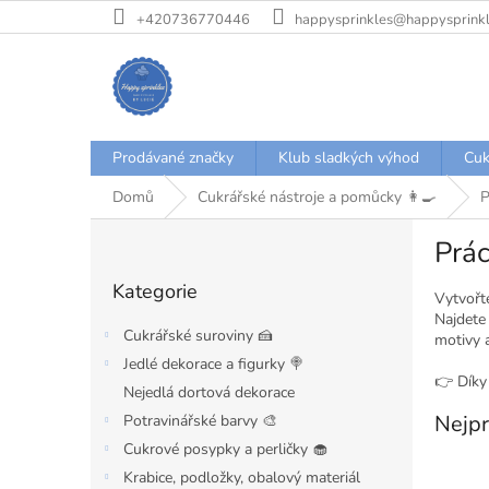
Přejít
+420736770446
happysprinkles@happysprinkl
na
obsah
Prodávané značky
Klub sladkých výhod
Cuk
Domů
Cukrářské nástroje a pomůcky 👩‍🍳
P
P
Prác
o
Přeskočit
s
Kategorie
kategorie
t
Vytvořt
Najdete
r
Cukrářské suroviny 🍰
motivy a
a
Jedlé dekorace a figurky 🍭
n
👉 Díky 
Nejedlá dortová dekorace
n
í
Nejpr
Potravinářské barvy 🎨
p
Cukrové posypky a perličky 🧁
a
Krabice, podložky, obalový materiál