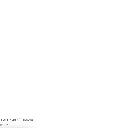
sprinkles
@
happys
es.cz