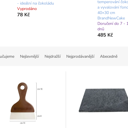
temperování čok
- ideální na čokoládu
a vyvalování fon
Vyprodáno
40×30 cm
78 Kč
BrandNewCake
Doručení do 7 - 
dnů
485 Kč
učujeme
Nejlevnější
Nejdražší
Nejprodávanější
Abecedně