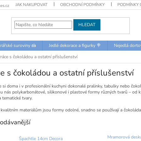
JAK NAKUPOVAT
OBCHODNÍ PODMÍNKY
PODMÍNKY 
es.cz
HLEDAT
rářské suroviny 🍰
Jedlé dekorace a figurky 🍭
Nejedlá dorto
ráce s čokoládou a ostatní příslušenství
e s čokoládou a ostatní příslušenství
e si doma i v profesionální kuchyni dokonalé pralinky, tabulky nebo čok
 u nás polykarbonátové, silikonové i plastové formy různých tvarů – od 
 tematické tvary.
kvalitním materiálům jsou formy odolné, snadno se používají a čokoláda 
odávanější
Mramorová desk
Špachtle 14cm Decora