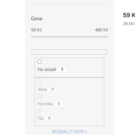
Průmě
hodno
59 
produ
Cena
je
Měrná
29,50 
5,0
cena:
59
Kč
485
Kč
z
5
hvězdi
Na skladě
3
Akce
0
Novinka
0
Tip
0
ROZBALIT FILTR