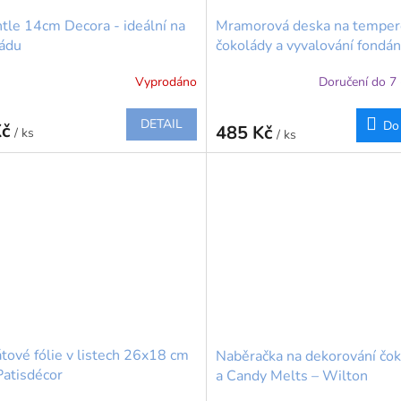
tle 14cm Decora - ideální na
Mramorová deska na temper
ádu
čokolády a vyvalování fondá
40×30 cm BrandNewCake
Vyprodáno
Doručení do 7
Průměrné
hodnocení
produktu
DETAIL
Do
Kč
485 Kč
/ ks
/ ks
je
5,0
z
5
hvězdiček.
tové fólie v listech 26x18 cm
Naběračka na dekorování čo
Patisdécor
a Candy Melts – Wilton