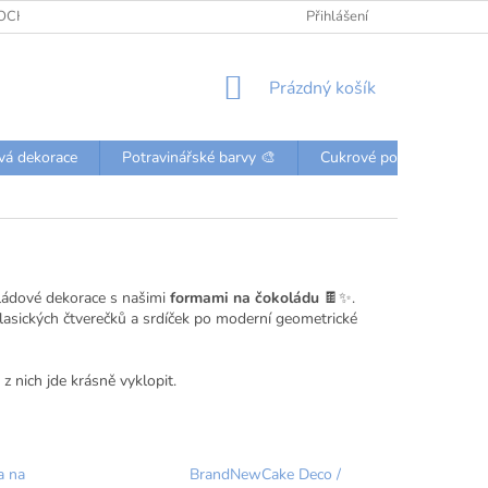
OCHRANY OSOBNÍCH ÚDAJŮ
KONTAKTY
Přihlášení
NÁKUPNÍ
Prázdný košík
KOŠÍK
vá dekorace
Potravinářské barvy 🎨
Cukrové posypky a perli
oládové dekorace s našimi
formami na čokoládu
🍫✨.
klasických čtverečků a srdíček po moderní geometrické
z nich jde krásně vyklopit.
a na
BrandNewCake Deco /