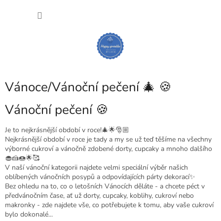
Přejít
NÁKU
na
obsah
KOŠÍK
Vánoce/Vánoční pečení 🎄 🍪
Vánoční pečení 🍪
Je to nejkrásnější období v roce!🎄🌟🎅🏼
Nejkrásnější období v roce je tady a my se už teď těšíme na všechny
výborné cukroví a vánočně zdobené dorty, cupcaky a mnoho dalšího
🧁🍰🍩🌟🥰
V naší vánoční kategorii najdete velmi speciální výběr našich
oblíbených vánočních posypů a odpovídajících párty dekorací✨
Bez ohledu na to, co o letošních Vánocích děláte - a chcete péct v
předvánočním čase, ať už dorty, cupcaky, koblihy, cukroví nebo
makronky - zde najdete vše, co potřebujete k tomu, aby vaše cukroví
bylo dokonalé...