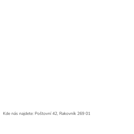
t
í
Kde nás najdete: Poštovní 42, Rakovník 269 01