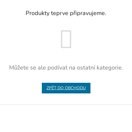
Produkty teprve připravujeme.
Můžete se ale podívat na ostatní kategorie.
ZPĚT DO OBCHODU
Z
á
p
a