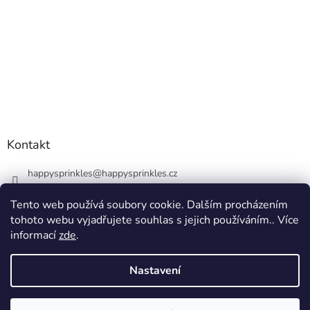
Kontakt
happysprinkles
@
happysprinkles.cz
+420736770446
Tento web používá soubory cookie. Dalším procházením
tohoto webu vyjadřujete souhlas s jejich používáním.. Více
informací
zde
.
Nastavení
Vytvořil Shoptet