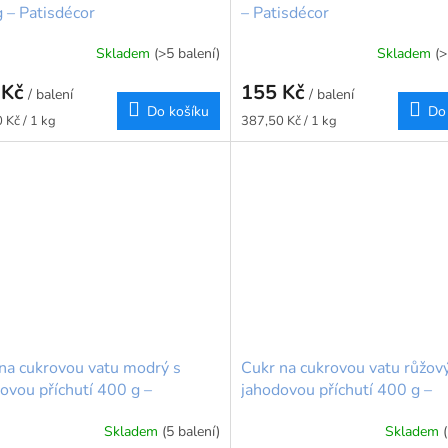
 – Patisdécor
– Patisdécor
Skladem
(>5 balení)
Skladem
(>
 Kč
155 Kč
/ balení
/ balení
Do košíku
Do
Měrná
 Kč / 1 kg
387,50 Kč / 1 kg
cena:
na cukrovou vatu modrý s
Cukr na cukrovou vatu růžov
ovou příchutí 400 g –
jahodovou příchutí 400 g –
décor
Patisdécor
Skladem
(5 balení)
Skladem