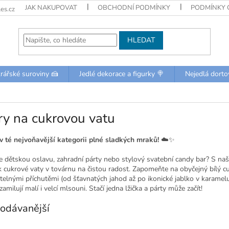
JAK NAKUPOVAT
OBCHODNÍ PODMÍNKY
PODMÍNKY 
es.cz
HLEDAT
rářské suroviny 🍰
Jedlé dekorace a figurky 🍭
Nejedlá dorto
y na cukrovou vatu
 v té nejvoňavější kategorii plné sladkých mraků!
☁️✨
e dětskou oslavu, zahradní párty nebo stylový svatební candy bar? S na
 cukrové vaty v továrnu na čistou radost. Zapomeňte na obyčejný bílý cu
telnými příchutěmi (od šťavnatých jahod až po ikonické jablko v karamel
 zamilují malí i velcí mlsouni. Stačí jedna lžička a párty může začít!
odávanější