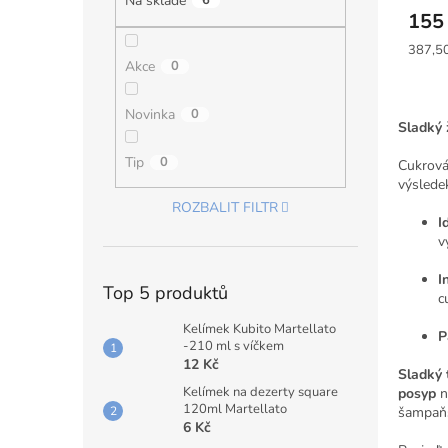
Na skladě
6
155
Měrná
387,50
Akce
0
cena:
Novinka
0
Sladký 
Tip
0
Cukrová
výsledek
ROZBALIT FILTR
I
v
I
Top 5 produktů
c
Kelímek Kubito Martellato
P
-210 ml s víčkem
12 Kč
Sladký 
Kelímek na dezerty square
posyp
n
120ml Martellato
šampaňs
6 Kč