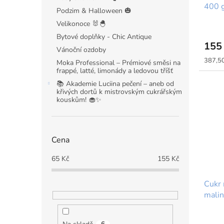
400 g
t
Podzim & Halloween 🎃
ů
Velikonoce 🐰🐣
Bytové doplňky - Chic Antique
155
Vánoční ozdoby
Měrná
387,50
Moka Professional – Prémiové směsi na
cena:
frappé, latté, limonády a ledovou tříšť
📚 Akademie Luciina pečení – aneb od
křivých dortů k mistrovským cukrářským
kouskům! 🧁✨
Cena
65
Kč
155
Kč
Cukr 
malin
Patis