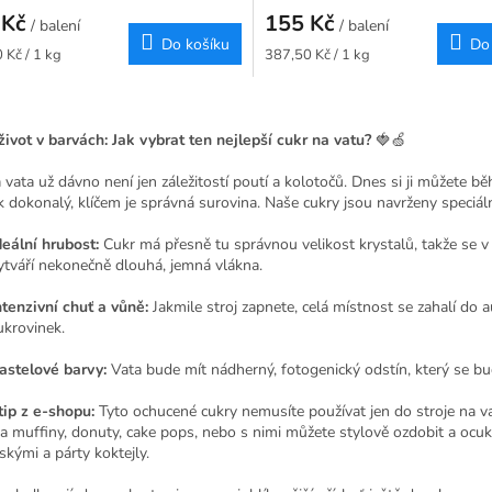
 Kč
155 Kč
/ balení
/ balení
Do košíku
Do
Měrná
 Kč / 1 kg
387,50 Kč / 1 kg
cena:
O
v
život v barvách: Jak vybrat ten nejlepší cukr na vatu?
🍓🍏
l
á
 vata už dávno není jen záležitostí poutí a kolotočů. Dnes si ji můžete 
d
 dokonalý, klíčem je správná surovina. Naše cukry jsou navrženy speciáln
a
c
deální hrubost:
Cukr má přesně tu správnou velikost krystalů, takže se v 
í
ytváří nekonečně dlouhá, jemná vlákna.
p
r
ntenzivní chuť a vůně:
Jakmile stroj zapnete, celá místnost se zahalí do
v
ukrovinek.
k
y
astelové barvy:
Vata bude mít nádherný, fotogenický odstín, který se bud
v
ý
tip z e-shopu:
Tyto ochucené cukry nemusíte používat jen do stroje na va
p
a muffiny, donuty, cake pops, nebo s nimi můžete stylově ozdobit a ocukr
i
kými a párty koktejly.
s
u