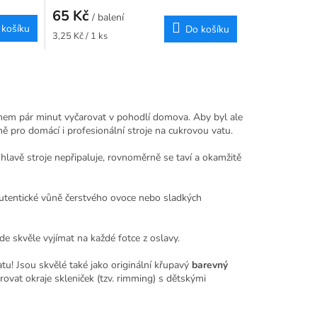
65 Kč
/ balení
 košíku
Do košíku
Měrná
3,25 Kč / 1 ks
cena:
během pár minut vyčarovat v pohodlí domova. Aby byl ale
ě pro domácí i profesionální stroje na cukrovou vatu.
hlavě stroje nepřipaluje, rovnoměrně se taví a okamžitě
 autentické vůně čerstvého ovoce nebo sladkých
e skvěle vyjímat na každé fotce z oslavy.
tu! Jsou skvělé také jako originální křupavý
barevný
ovat okraje skleniček (tzv. rimming) s dětskými