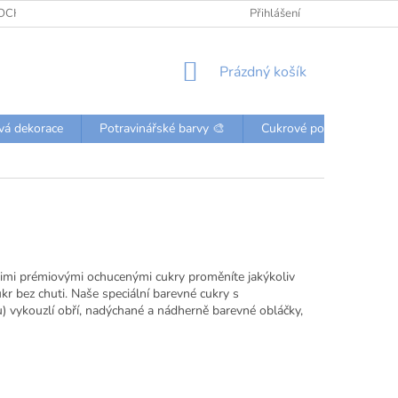
OCHRANY OSOBNÍCH ÚDAJŮ
KONTAKTY
Přihlášení
NÁKUPNÍ
Prázdný košík
KOŠÍK
vá dekorace
Potravinářské barvy 🎨
Cukrové posypky a perli
šimi prémiovými ochucenými cukry proměníte jakýkoliv
kr bez chuti. Naše speciální barevné cukry s
u) vykouzlí obří, nadýchané a nádherně barevné obláčky,