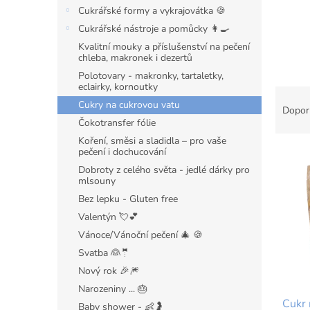
n
Cukrářské formy a vykrajovátka 🍪
e
Cukrářské nástroje a pomůcky 👩‍🍳
l
Kvalitní mouky a příslušenství na pečení
chleba, makronek i dezertů
Polotovary - makronky, tartaletky,
eclairky, kornoutky
Ř
Cukry na cukrovou vatu
a
Dopor
z
Čokotransfer fólie
e
Koření, směsi a sladidla – pro vaše
V
n
pečení i dochucování
ý
í
Dobroty z celého světa - jedlé dárky pro
mlsouny
p
p
i
r
Bez lepku - Gluten free
s
o
Valentýn 💘💕
p
d
Vánoce/Vánoční pečení 🎄 🍪
r
u
Svatba 👰🤵
o
k
Nový rok 🎉🎆
d
t
u
ů
Narozeniny ... 🎂
Cukr 
k
Baby shower - 👶🤰