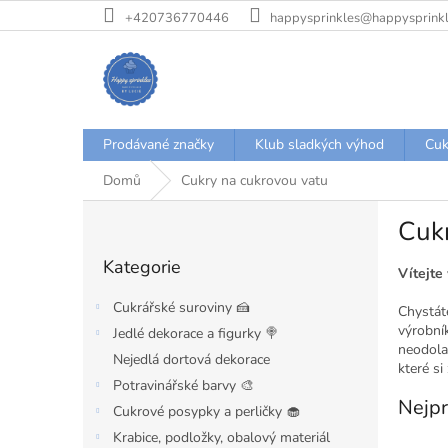
Přejít
+420736770446
happysprinkles@happysprinkl
na
obsah
Prodávané značky
Klub sladkých výhod
Cuk
Domů
Cukry na cukrovou vatu
P
Cukr
o
Přeskočit
s
Kategorie
kategorie
t
Vítejte
r
Cukrářské suroviny 🍰
Chystát
a
výrobník
Jedlé dekorace a figurky 🍭
n
neodola
Nejedlá dortová dekorace
n
které si
í
Potravinářské barvy 🎨
Nejpr
p
Cukrové posypky a perličky 🧁
a
Krabice, podložky, obalový materiál