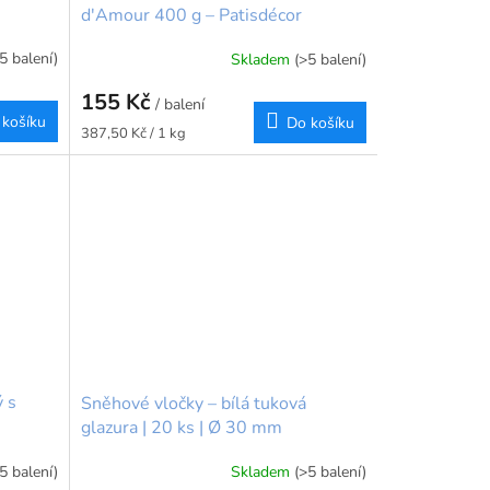
d'Amour 400 g – Patisdécor
5 balení)
Skladem
(>5 balení)
155 Kč
/ balení
 košíku
Do košíku
Měrná
387,50 Kč / 1 kg
cena:
ý s
Sněhové vločky – bílá tuková
glazura | 20 ks | Ø 30 mm
(5 balení)
Skladem
(>5 balení)