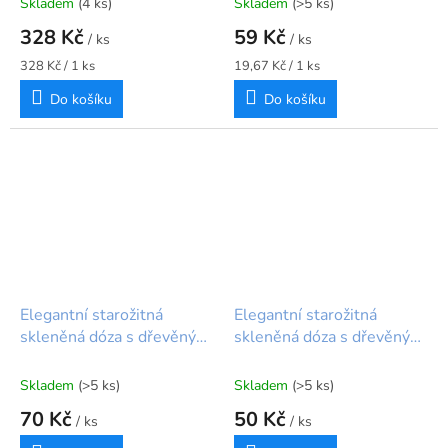
Skladem
(4 ks)
Skladem
(>5 ks)
328 Kč
59 Kč
/ ks
/ ks
Měrná
Měrná
328 Kč / 1 ks
19,67 Kč / 1 ks
cena:
cena:
Do košíku
Do košíku
Elegantní starožitná
Elegantní starožitná
skleněná dóza s dřevěným
skleněná dóza s dřevěným
víčkem čirá výška 11,5cm
víčkem čirá výška 9cm
Skladem
(>5 ks)
Skladem
(>5 ks)
70 Kč
50 Kč
/ ks
/ ks