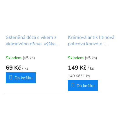
Skleněná dóza s víkem z
Krémová antik litinová
akáciového dřeva, výška
policová konzole -
8,5 cm
18*3,5*12 cm
Skladem
(>5 ks)
Skladem
(>5 ks)
69 Kč
149 Kč
/ ks
/ ks
Měrná
149 Kč / 1 ks
Do košíku
cena:
Do košíku