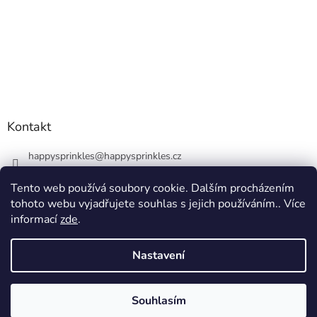
Kontakt
happysprinkles
@
happysprinkles.cz
+420736770446
Tento web používá soubory cookie. Dalším procházením
tohoto webu vyjadřujete souhlas s jejich používáním.. Více
informací
zde
.
Nastavení
Vytvořil Shoptet
Souhlasím
Copyright 2026
happysprinkles.cz 🧁
. Všechna práva vyhrazena.