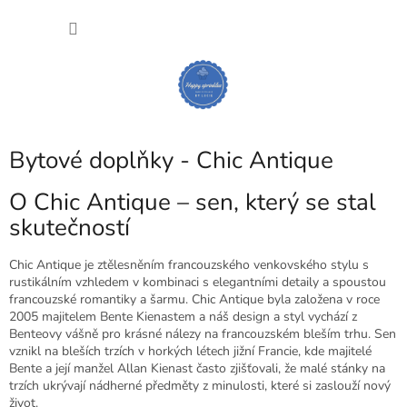
Přejít
NÁKU
na
obsah
KOŠÍK
Bytové doplňky - Chic Antique
O Chic Antique – sen, který se stal
skutečností
Chic Antique je ztělesněním francouzského venkovského stylu s
rustikálním vzhledem v kombinaci s elegantními detaily a spoustou
francouzské romantiky a šarmu. Chic Antique byla založena v roce
2005 majitelem Bente Kienastem a náš design a styl vychází z
Benteovy vášně pro krásné nálezy na francouzském bleším trhu. Sen
vznikl na bleších trzích v horkých létech jižní Francie, kde majitelé
Bente a její manžel Allan Kienast často zjišťovali, že malé stánky na
trzích ukrývají nádherné předměty z minulosti, které si zaslouží nový
život.