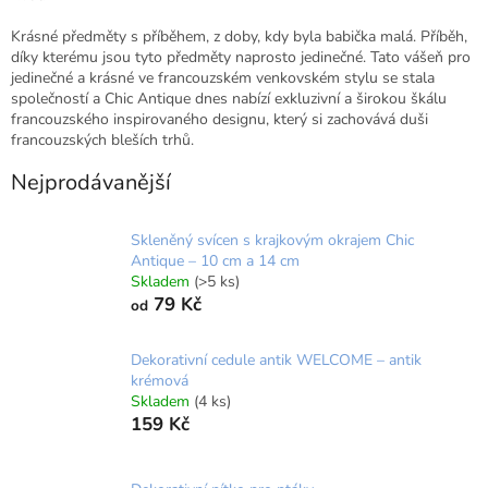
Krásné předměty s příběhem, z doby, kdy byla babička malá. Příběh,
díky kterému jsou tyto předměty naprosto jedinečné. Tato vášeň pro
jedinečné a krásné ve francouzském venkovském stylu se stala
společností a Chic Antique dnes nabízí exkluzivní a širokou škálu
francouzského inspirovaného designu, který si zachovává duši
francouzských bleších trhů.
Nejprodávanější
Skleněný svícen s krajkovým okrajem Chic
Antique – 10 cm a 14 cm
Skladem
(>5 ks)
79 Kč
od
Dekorativní cedule antik WELCOME – antik
krémová
Skladem
(4 ks)
159 Kč