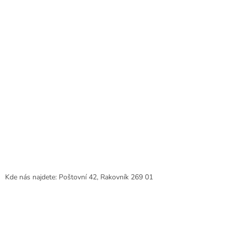
r
v
k
y
v
ý
p
i
s
u
Kde nás najdete: Poštovní 42, Rakovník 269 01