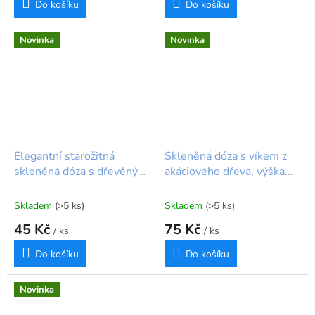
Do košíku
Do košíku
Novinka
Novinka
Elegantní starožitná
Skleněná dóza s víkem z
skleněná dóza s dřevěným
akáciového dřeva, výška
víčkem čirá výška 7cm
12,5 cm
Skladem
(>5 ks)
Skladem
(>5 ks)
45 Kč
75 Kč
/ ks
/ ks
Do košíku
Do košíku
Novinka