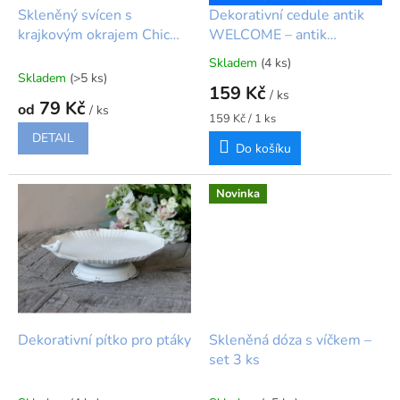
d
Skleněný svícen s
Dekorativní cedule antik
u
krajkovým okrajem Chic
WELCOME – antik
k
Antique – 10 cm a 14 cm
krémová
Skladem
(4 ks)
Průměrné
t
Skladem
(>5 ks)
hodnocení
159 Kč
ů
/ ks
produktu
79 Kč
od
/ ks
je
Měrná
159 Kč / 1 ks
5,0
cena:
DETAIL
Do košíku
z
5
hvězdiček.
Novinka
Dekorativní pítko pro ptáky
Skleněná dóza s víčkem –
set 3 ks