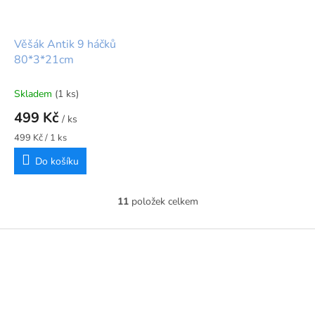
Věšák Antik 9 háčků
80*3*21cm
Skladem
(1 ks)
499 Kč
/ ks
Měrná
499 Kč / 1 ks
cena:
Do košíku
11
položek celkem
O
v
l
Z
á
á
d
p
a
a
c
t
í
í
p