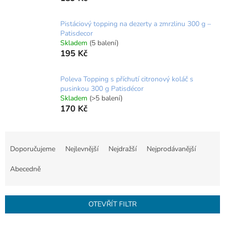
Pistáciový topping na dezerty a zmrzlinu 300 g –
Patisdecor
Skladem
(5 balení)
195 Kč
Poleva Topping s příchutí citronový koláč s
pusinkou 300 g Patisdécor
Skladem
(>5 balení)
170 Kč
Ř
a
Doporučujeme
Nejlevnější
Nejdražší
Nejprodávanější
z
e
Abecedně
n
í
p
OTEVŘÍT FILTR
r
o