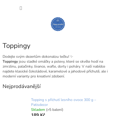
Přejít
NÁKU
na
obsah
KOŠÍK
Toppingy
Dodejte svým dezertům dokonalou tečku! ✨
Toppingy
jsou sladké omáčky a polevy, které se skvěle hodí na
zmrzlinu, palačinky, lívance, wafle, dorty i poháry. V naší nabídce
najdete klasické čokoládové, karamelové a jahodové příchutě, ale i
moderní varianty pro kreativní zdobení.
Nejprodávanější
Topping s příchutí lesního ovoce 300 g –
Patisdecor
Skladem
(>5 balení)
189 Kč