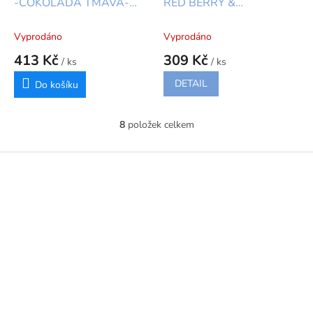
-ČOKOLÁDA TMAVÁ-
RED BERRY &
1KG
RASPBERRY- 1KG -
Topping rybíz a malina
Vyprodáno
Vyprodáno
413 Kč
309 Kč
/ ks
/ ks
DETAIL
Do košíku
8
položek celkem
O
v
l
Z
á
á
d
p
a
a
c
t
í
í
p
r
v
k
y
v