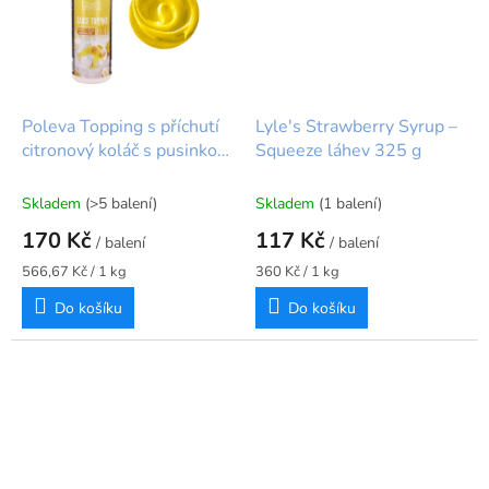
Poleva Topping s příchutí
Lyle's Strawberry Syrup –
citronový koláč s pusinkou
Squeeze láhev 325 g
300 g Patisdécor
Skladem
(>5 balení)
Skladem
(1 balení)
170 Kč
117 Kč
/ balení
/ balení
Měrná
Měrná
566,67 Kč / 1 kg
360 Kč / 1 kg
cena:
cena:
Do košíku
Do košíku