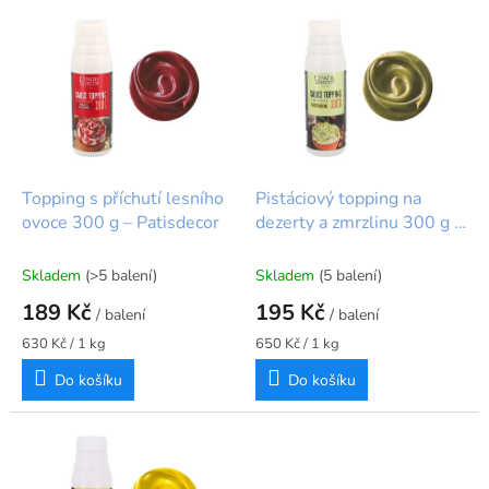
V
d
ý
u
p
k
i
t
s
ů
p
r
o
d
Topping s příchutí lesního
Pistáciový topping na
u
ovoce 300 g – Patisdecor
dezerty a zmrzlinu 300 g –
k
Patisdecor
t
Skladem
(>5 balení)
Skladem
(5 balení)
ů
189 Kč
195 Kč
/ balení
/ balení
Měrná
Měrná
630 Kč / 1 kg
650 Kč / 1 kg
cena:
cena:
Do košíku
Do košíku