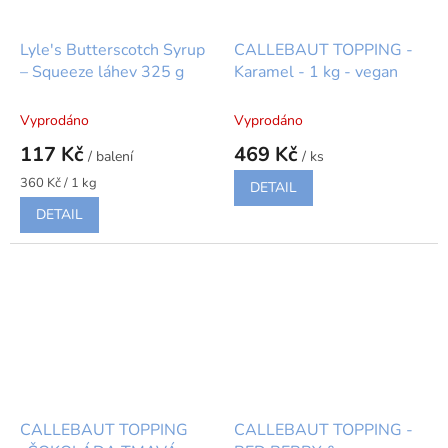
Lyle's Butterscotch Syrup
CALLEBAUT TOPPING -
– Squeeze láhev 325 g
Karamel - 1 kg - vegan
Vyprodáno
Vyprodáno
117 Kč
469 Kč
/ balení
/ ks
Měrná
360 Kč / 1 kg
DETAIL
cena:
DETAIL
CALLEBAUT TOPPING
CALLEBAUT TOPPING -