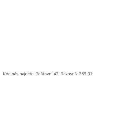
ý
p
i
s
u
Kde nás najdete: Poštovní 42, Rakovník 269 01