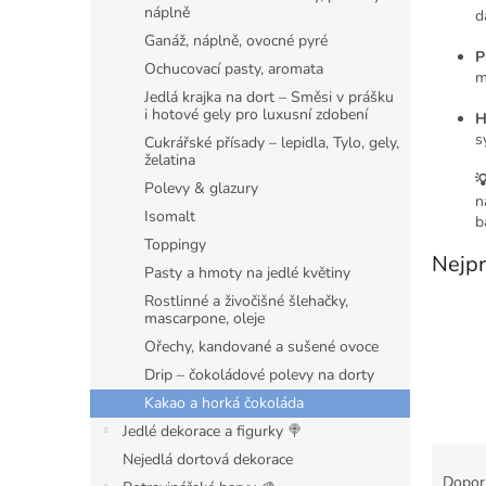
n
náplně
d
e
Ganáž, náplně, ovocné pyré
l
P
Ochucovací pasty, aromata
m
Jedlá krajka na dort – Směsi v prášku
i hotové gely pro luxusní zdobení
H
s
Cukrářské přísady – lepidla, Tylo, gely,
želatina

Polevy & glazury
n
Isomalt
b
Toppingy
Nejpr
Pasty a hmoty na jedlé květiny
Rostlinné a živočišné šlehačky,
mascarpone, oleje
Ořechy, kandované a sušené ovoce
Drip – čokoládové polevy na dorty
Kakao a horká čokoláda
Jedlé dekorace a figurky 🍭
Ř
Nejedlá dortová dekorace
a
Dopor