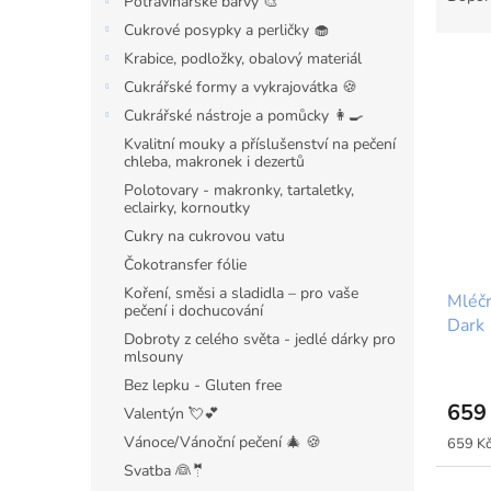
Potravinářské barvy 🎨
z
Cukrové posypky a perličky 🧁
e
Krabice, podložky, obalový materiál
V
n
ý
í
Cukrářské formy a vykrajovátka 🍪
p
p
Cukrářské nástroje a pomůcky 👩‍🍳
i
r
Kvalitní mouky a příslušenství na pečení
s
o
chleba, makronek i dezertů
p
d
Polotovary - makronky, tartaletky,
r
u
eclairky, kornoutky
o
k
Cukry na cukrovou vatu
d
t
Čokotransfer fólie
u
ů
Koření, směsi a sladidla – pro vaše
Mléčn
k
pečení i dochucování
Dark 
t
Dobroty z celého světa - jedlé dárky pro
ů
mlsouny
Bez lepku - Gluten free
659
Valentýn 💘💕
Vánoce/Vánoční pečení 🎄 🍪
Měrná
659 Kč
cena:
Svatba 👰🤵