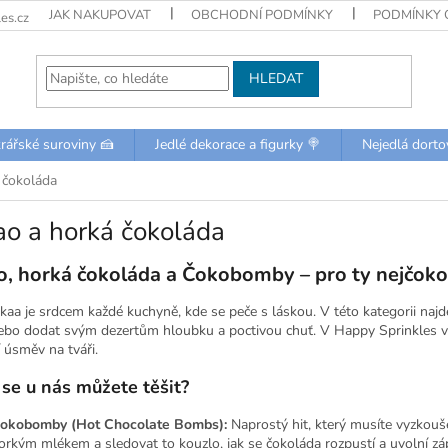
JAK NAKUPOVAT
OBCHODNÍ PODMÍNKY
PODMÍNKY 
es.cz
HLEDAT
rářské suroviny 🍰
Jedlé dekorace a figurky 🍭
Nejedlá dorto
 čokoláda
o a horká čokoláda
, horká čokoláda a Čokobomby – pro ty nejčokol
aa je srdcem každé kuchyně, kde se peče s láskou. V této kategorii najdet
nebo dodat svým dezertům hloubku a poctivou chuť. V Happy Sprinkles věří
 úsměv na tváři.
 se u nás můžete těšit?
okobomby (Hot Chocolate Bombs):
Naprostý hit, který musíte vyzkoušet
orkým mlékem a sledovat to kouzlo, jak se čokoláda rozpustí a uvolní zá