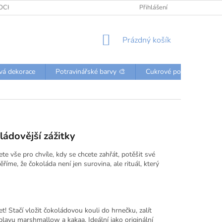
OCHRANY OSOBNÍCH ÚDAJŮ
KONTAKTY
Přihlášení
NÁKUPNÍ
Prázdný košík
KOŠÍK
vá dekorace
Potravinářské barvy 🎨
Cukrové posypky a perli
ádovější zážitky
e vše pro chvíle, kdy se chcete zahřát, potěšit své
me, že čokoláda není jen surovina, ale rituál, který
! Stačí vložit čokoládovou kouli do hrnečku, zalít
plavu marshmallow a kakaa. Ideální jako originální