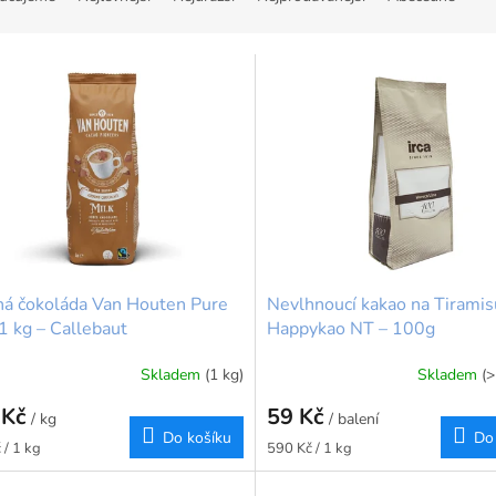
á čokoláda Van Houten Pure
Nevlhnoucí kakao na Tiramis
1 kg – Callebaut
Happykao NT – 100g
Skladem
(1 kg)
Skladem
(>
 Kč
59 Kč
/ kg
/ balení
Do košíku
Do
Měrná
 / 1 kg
590 Kč / 1 kg
cena: