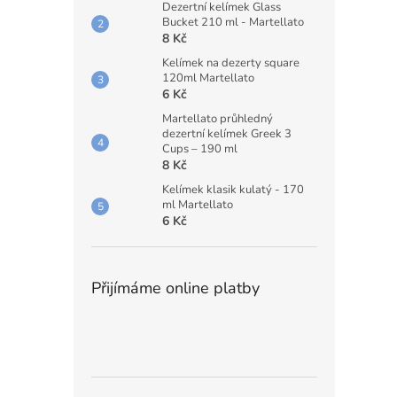
Dezertní kelímek Glass
Bucket 210 ml - Martellato
8 Kč
Kelímek na dezerty square
120ml Martellato
6 Kč
Martellato průhledný
dezertní kelímek Greek 3
Cups – 190 ml
8 Kč
Kelímek klasik kulatý - 170
ml Martellato
6 Kč
Přijímáme online platby