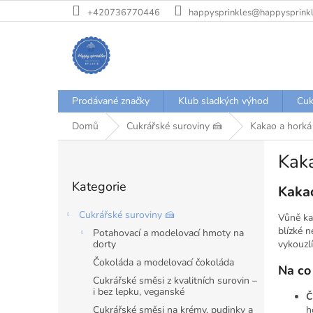
Přejít
+420736770446
happysprinkles@happysprinkl
na
obsah
Prodávané značky
Klub sladkých výhod
Cuk
Domů
Cukrářské suroviny 🍰
Kakao a horká
P
Kaka
o
Přeskočit
s
Kategorie
kategorie
Kakao
t
r
Cukrářské suroviny 🍰
Vůně kak
a
blízké 
Potahovací a modelovací hmoty na
n
dorty
vykouzlí
n
Čokoláda a modelovací čokoláda
í
Na co
Cukrářské směsi z kvalitních surovin –
p
i bez lepku, veganské
Č
a
Cukrářské směsi na krémy, pudinky a
h