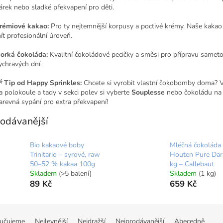
árek nebo sladké překvapení pro děti.
rémiové kakao:
Pro ty nejtemnější korpusy a poctivé krémy. Naše kakao
ít profesionální úroveň.
orká čokoláda:
Kvalitní čokoládové pecičky a směsi pro přípravu samet
ychravých dní.
 Tip od Happy Sprinkles:
Chcete si vyrobit vlastní čokobomby doma? 
a polokoule a tady v sekci polev si vyberte
Souplesse
nebo čokoládu na 
arevná sypání pro extra překvapení!
odávanější
Bio kakaové boby
Mléčná čokoláda
Trinitario – syrové, raw
Houten Pure Dar
50–52 % kakaa 100g
kg – Callebaut
Skladem
(>5 balení)
Skladem
(1 kg)
89 Kč
659 Kč
učujeme
Nejlevnější
Nejdražší
Nejprodávanější
Abecedně