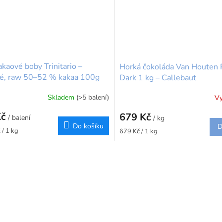
akaové boby Trinitario –
Horká čokoláda Van Houten 
vé, raw 50–52 % kakaa 100g
Dark 1 kg – Callebaut
Skladem
(>5 balení)
V
Kč
679 Kč
/ balení
/ kg
Do košíku
D
Měrná
 / 1 kg
679 Kč / 1 kg
cena:
O
v
l
á
d
a
c
í