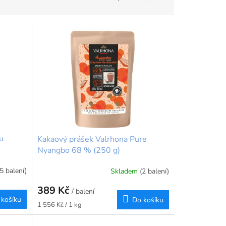
u
Kakaový prášek Valrhona Pure
Nyangbo 68 % (250 g)
5 balení)
Skladem
(2 balení)
389 Kč
/ balení
 košíku
Do košíku
Měrná
1 556 Kč / 1 kg
cena: