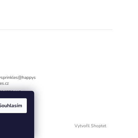
sprinkles
@
happys
es.cz
736770446
Souhlasím
Vytvořil Shoptet