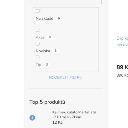
Na skladě
6
Akce
0
Bio k
syro
Novinka
1
Tip
0
89 
Měrná
890 Kč
ROZBALIT FILTR
cena:
Top 5 produktů
Kelímek Kubito Martellato
-210 ml s víčkem
12 Kč