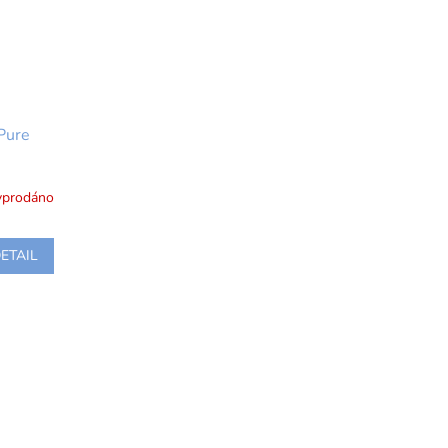
Pure
yprodáno
ETAIL