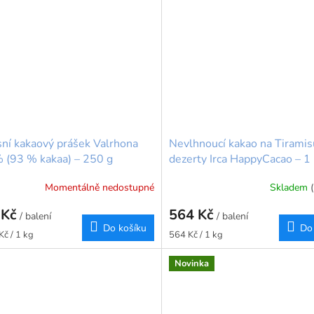
ní kakaový prášek Valrhona
Nevlhnoucí kakao na Tiramis
 (93 % kakaa) – 250 g
dezerty Irca HappyCacao – 1
Momentálně nedostupné
Skladem
 Kč
564 Kč
/ balení
/ balení
Do košíku
Do
Měrná
Kč / 1 kg
564 Kč / 1 kg
cena:
Novinka