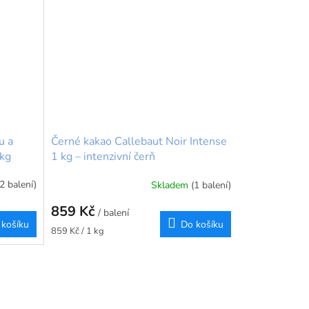
u a
Černé kakao Callebaut Noir Intense
 kg
1 kg – intenzivní čerň
(2 balení)
Skladem
(1 balení)
859 Kč
/ balení
 košíku
Do košíku
Měrná
859 Kč / 1 kg
cena: