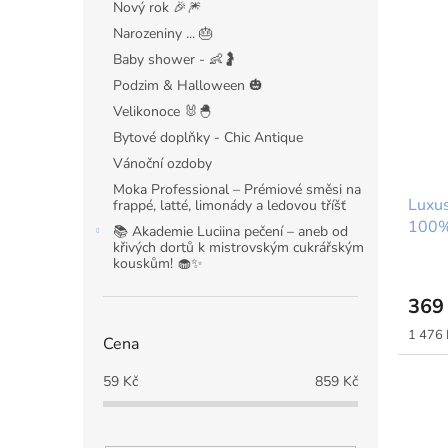
Nový rok 🎉🎆
Narozeniny ... 🎂
Baby shower - 👶🤰
Podzim & Halloween 🎃
Velikonoce 🐰🐣
Bytové doplňky - Chic Antique
Vánoční ozdoby
Moka Professional – Prémiové směsi na
Luxus
frappé, latté, limonády a ledovou tříšť
100%
📚 Akademie Luciina pečení – aneb od
křivých dortů k mistrovským cukrářským
kouskům! 🧁✨
369
Měrná
1 476 
Cena
cena:
59
Kč
859
Kč