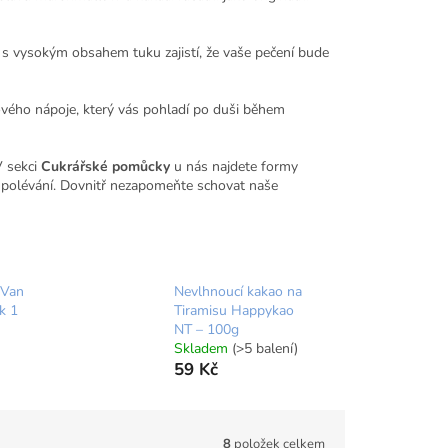
 s vysokým obsahem tuku zajistí, že vaše pečení bude
ového nápoje, který vás pohladí po duši během
V sekci
Cukrářské pomůcky
u nás najdete formy
polévání. Dovnitř nezapomeňte schovat naše
 Van
Nevlhnoucí kakao na
k 1
Tiramisu Happykao
NT – 100g
Skladem
(>5 balení)
59 Kč
8
položek celkem