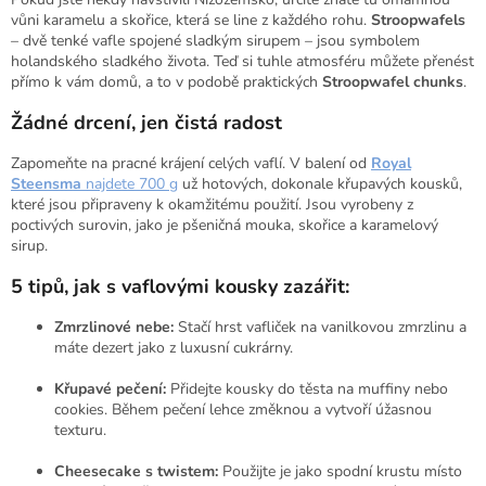
vůni karamelu a skořice, která se line z každého rohu.
Stroopwafels
– dvě tenké vafle spojené sladkým sirupem – jsou symbolem
holandského sladkého života. Teď si tuhle atmosféru můžete přenést
přímo k vám domů, a to v podobě praktických
Stroopwafel chunks
.
Žádné drcení, jen čistá radost
Zapomeňte na pracné krájení celých vaflí. V balení od
Royal
Steensma
najdete 700 g
už hotových, dokonale křupavých kousků,
které jsou připraveny k okamžitému použití. Jsou vyrobeny z
poctivých surovin, jako je pšeničná mouka, skořice a karamelový
sirup.
5 tipů, jak s vaflovými kousky zazářit:
Zmrzlinové nebe:
Stačí hrst vafliček na vanilkovou zmrzlinu a
máte dezert jako z luxusní cukrárny.
Křupavé pečení:
Přidejte kousky do těsta na muffiny nebo
cookies. Během pečení lehce změknou a vytvoří úžasnou
texturu.
Cheesecake s twistem:
Použijte je jako spodní krustu místo