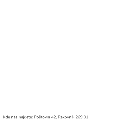
a
t
í
Kde nás najdete: Poštovní 42, Rakovník 269 01