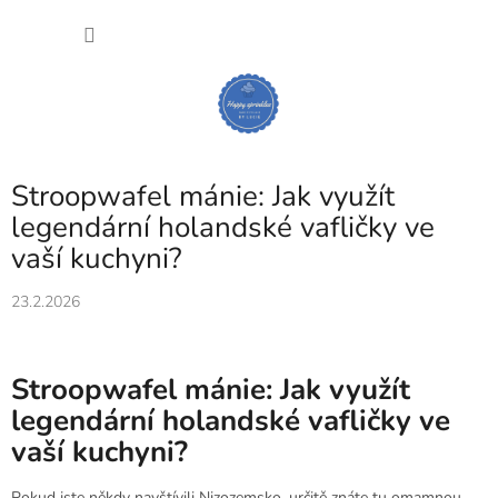
Přejít
NÁKU
na
obsah
KOŠÍK
Stroopwafel mánie: Jak využít
legendární holandské vafličky ve
vaší kuchyni?
23.2.2026
Stroopwafel mánie: Jak využít
legendární holandské vafličky ve
vaší kuchyni?
Pokud jste někdy navštívili Nizozemsko, určitě znáte tu omamnou