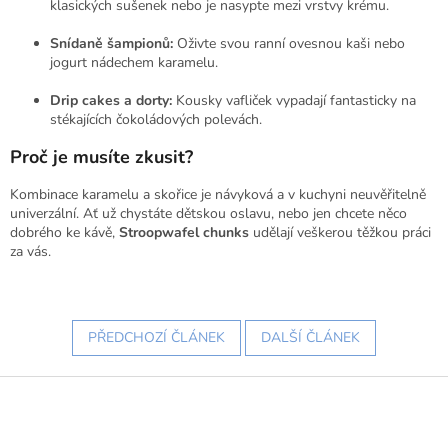
klasických sušenek nebo je nasypte mezi vrstvy krému.
Snídaně šampionů:
Oživte svou ranní ovesnou kaši nebo
jogurt nádechem karamelu.
Drip cakes a dorty:
Kousky vafliček vypadají fantasticky na
stékajících čokoládových polevách.
Proč je musíte zkusit?
Kombinace karamelu a skořice je návyková a v kuchyni neuvěřitelně
univerzální. Ať už chystáte dětskou oslavu, nebo jen chcete něco
dobrého ke kávě,
Stroopwafel chunks
udělají veškerou těžkou práci
za vás.
PŘEDCHOZÍ ČLÁNEK
DALŠÍ ČLÁNEK
Z
á
p