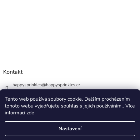
Kontakt
happysprinkles
@
happysprinkles.cz
+420736770446
Tento web používá soubory cookie. Dalším procházením
tohoto webu vyjadřujete souhlas s jejich používáním.. Více
informací
zde
.
Nastavení
Vytvořil Shoptet