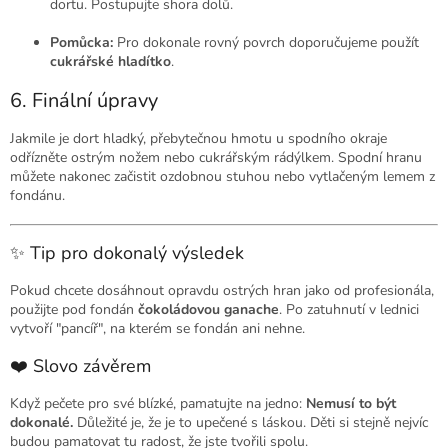
dortu. Postupujte shora dolů.
Pomůcka:
Pro dokonale rovný povrch doporučujeme použít
cukrářské hladítko
.
6. Finální úpravy
Jakmile je dort hladký, přebytečnou hmotu u spodního okraje
odřízněte ostrým nožem nebo cukrářským rádýlkem. Spodní hranu
můžete nakonec začistit ozdobnou stuhou nebo vytlačeným lemem z
fondánu.
✨ Tip pro dokonalý výsledek
Pokud chcete dosáhnout opravdu ostrých hran jako od profesionála,
použijte pod fondán
čokoládovou ganache
. Po zatuhnutí v lednici
vytvoří "pancíř", na kterém se fondán ani nehne.
❤️ Slovo závěrem
Když pečete pro své blízké, pamatujte na jedno:
Nemusí to být
dokonalé.
Důležité je, že je to upečené s láskou. Děti si stejně nejvíc
budou pamatovat tu radost, že jste tvořili spolu.