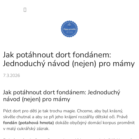
Přejít
NÁKU
na
obsah
KOŠÍK
Jak potáhnout dort fondánem:
Jednoduchý návod (nejen) pro mámy
7.3.2026
Jak potáhnout dort fondánem: Jednoduchý
návod (nejen) pro mámy
Péct dort pro děti je tak trochu magie. Chceme, aby byl krásný,
skvěle chutnal a aby se při jeho krájení rozzářily dětské oči. Právě
fondán (potahová hmota)
dokáže obyčejný domácí korpus proměnit
v malý cukrářský zázrak.