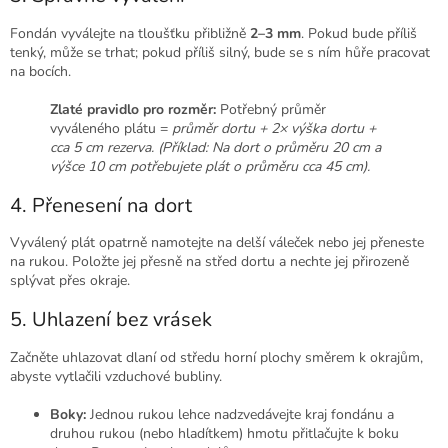
Fondán vyválejte na tloušťku přibližně
2–3 mm
. Pokud bude příliš
tenký, může se trhat; pokud příliš silný, bude se s ním hůře pracovat
na bocích.
Zlaté pravidlo pro rozměr:
Potřebný průměr
vyváleného plátu =
průměr dortu + 2× výška dortu +
cca 5 cm rezerva.
(Příklad: Na dort o průměru 20 cm a
výšce 10 cm potřebujete plát o průměru cca 45 cm).
4. Přenesení na dort
Vyválený plát opatrně namotejte na delší váleček nebo jej přeneste
na rukou. Položte jej přesně na střed dortu a nechte jej přirozeně
splývat přes okraje.
5. Uhlazení bez vrásek
Začněte uhlazovat dlaní od středu horní plochy směrem k okrajům,
abyste vytlačili vzduchové bubliny.
Boky:
Jednou rukou lehce nadzvedávejte kraj fondánu a
druhou rukou (nebo hladítkem) hmotu přitlačujte k boku