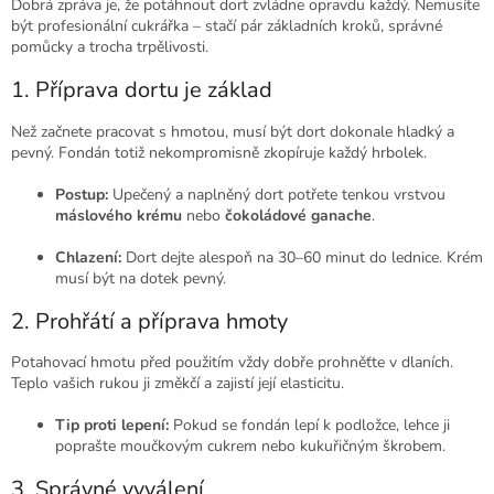
Dobrá zpráva je, že potáhnout dort zvládne opravdu každý. Nemusíte
být profesionální cukrářka – stačí pár základních kroků, správné
pomůcky a trocha trpělivosti.
1. Příprava dortu je základ
Než začnete pracovat s hmotou, musí být dort dokonale hladký a
pevný. Fondán totiž nekompromisně zkopíruje každý hrbolek.
Postup:
Upečený a naplněný dort potřete tenkou vrstvou
máslového krému
nebo
čokoládové ganache
.
Chlazení:
Dort dejte alespoň na 30–60 minut do lednice. Krém
musí být na dotek pevný.
2. Prohřátí a příprava hmoty
Potahovací hmotu před použitím vždy dobře prohněťte v dlaních.
Teplo vašich rukou ji změkčí a zajistí její elasticitu.
Tip proti lepení:
Pokud se fondán lepí k podložce, lehce ji
poprašte moučkovým cukrem nebo kukuřičným škrobem.
3. Správné vyválení