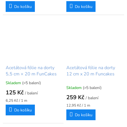
Do košíku
Do košíku
Acetátová fólie na dorty
Acetátová fólie na dorty
5,5 cm × 20 m FunCakes
12 cm x 20 m Funcakes
Skladem
(>5 balení)
Průměrné
Skladem
(>5 balení)
hodnocení
125 Kč
/ balení
produktu
259 Kč
/ balení
je
Měrná
6,25 Kč / 1 m
5,0
cena:
Měrná
12,95 Kč / 1 m
Do košíku
cena:
z
Do košíku
5
hvězdiček.