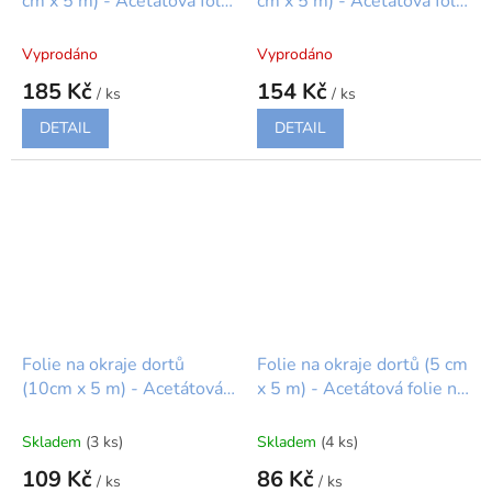
cm x 5 m) - Acetátová folie
cm x 5 m) - Acetátová folie
na dorty, dezerty PME
na dorty, dezerty PME
Vyprodáno
Vyprodáno
185 Kč
154 Kč
/ ks
/ ks
DETAIL
DETAIL
Folie na okraje dortů
Folie na okraje dortů (5 cm
(10cm x 5 m) - Acetátová
x 5 m) - Acetátová folie na
folie na dorty, dezerty PME
dorty, dezerty PME
Skladem
(3 ks)
Skladem
(4 ks)
109 Kč
86 Kč
/ ks
/ ks