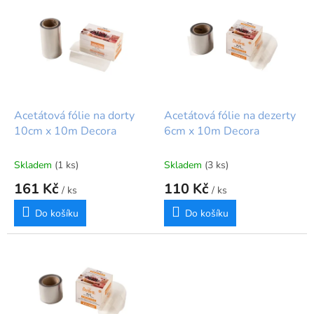
ý
r
p
o
i
d
s
u
p
k
r
t
o
ů
d
Acetátová fólie na dorty
Acetátová fólie na dezerty
u
10cm x 10m Decora
6cm x 10m Decora
k
t
Skladem
(1 ks)
Skladem
(3 ks)
ů
161 Kč
110 Kč
/ ks
/ ks
Do košíku
Do košíku