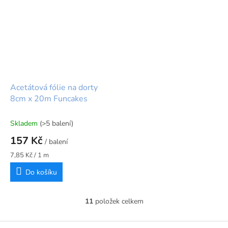
Acetátová fólie na dorty
8cm x 20m Funcakes
Skladem
(>5 balení)
157 Kč
/ balení
Měrná
7,85 Kč / 1 m
cena:
Do košíku
11
položek celkem
O
v
l
Z