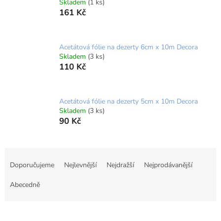
Skladem
(1 ks)
l
161 Kč
Acetátová fólie na dezerty 6cm x 10m Decora
Skladem
(3 ks)
110 Kč
Acetátová fólie na dezerty 5cm x 10m Decora
Skladem
(3 ks)
90 Kč
Ř
a
Doporučujeme
Nejlevnější
Nejdražší
Nejprodávanější
z
e
Abecedně
n
í
V
p