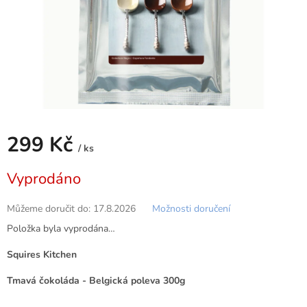
299 Kč
/ ks
Měrná
Vyprodáno
cena:
Můžeme doručit do:
17.8.2026
Možnosti doručení
Položka byla vyprodána…
Squires Kitchen
Tmavá
č
okol
á
da - Belgick
á
poleva 300g