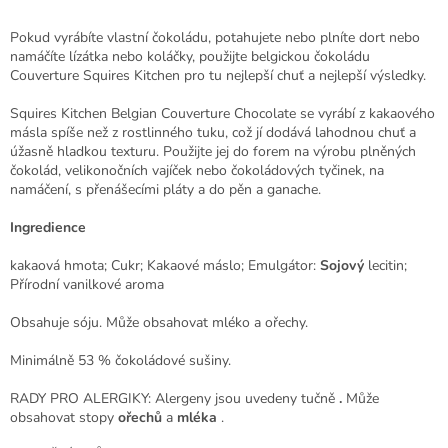
Pokud vyrábíte vlastní čokoládu, potahujete nebo plníte dort nebo
namáčíte lízátka nebo koláčky, použijte belgickou čokoládu
Couverture Squires Kitchen pro tu nejlepší chuť a nejlepší výsledky.
Squires Kitchen Belgian Couverture Chocolate se vyrábí z kakaového
másla spíše než z rostlinného tuku, což jí dodává lahodnou chuť a
úžasně hladkou texturu. Použijte jej do forem na výrobu plněných
čokolád, velikonočních vajíček nebo čokoládových tyčinek, na
namáčení, s přenášecími pláty a do pěn a ganache.
Ingredience
kakaová hmota; Cukr; Kakaové máslo; Emulgátor:
Sojový
lecitin;
Přírodní vanilkové aroma
Obsahuje sóju. Může obsahovat mléko a ořechy.
Minimálně 53 % čokoládové sušiny.
RADY PRO ALERGIKY: Alergeny jsou uvedeny tučně
.
Může
obsahovat stopy
o
ř
ech
ů
a
mléka
.