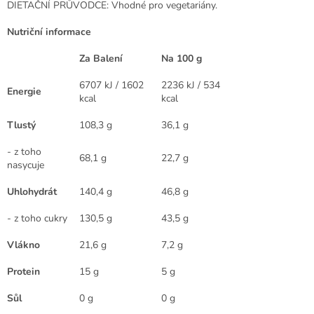
DIETAČNÍ PRŮVODCE: Vhodné pro vegetariány.
Nutri
č
n
í
informace
Za Balení
Na 100 g
6707 kJ / 1602
2236 kJ / 534
Energie
kcal
kcal
Tlustý
108,3 g
36,1 g
- z toho
68,1 g
22,7 g
nasycuje
Uhlohydrát
140,4 g
46,8 g
- z toho cukry
130,5 g
43,5 g
Vlákno
21,6 g
7,2 g
Protein
15 g
5 g
S
ů
l
0 g
0 g