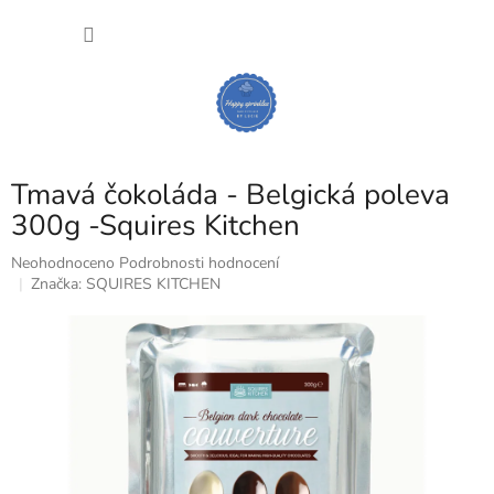
Přejít
NÁKU
na
obsah
KOŠÍK
Tmavá čokoláda - Belgická poleva
300g -Squires Kitchen
Průměrné
Neohodnoceno
Podrobnosti hodnocení
hodnocení
Značka:
SQUIRES KITCHEN
produktu
je
0,0
z
5
hvězdiček.