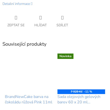
Detailní informace
ZEPTAT SE
HLÍDAT
SDÍLET
Související produkty
Novinka
7 929 Kč
–11 %
BrandNewCake barva na
Sada olejových gelových
čokoládu růžová Pink 11ml
barev 60 x 20 ml
kompletní kolekce –