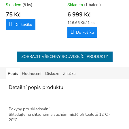
Colour Mill
Skladem
(5 ks)
Skladem
(1 balení)
75 Kč
6 999 Kč
Měrná
116,65 Kč / 1 ks
Do košíku
cena:
Do košíku
ZOBRAZIT VŠECHNY SOUVISEJÍCÍ PRODUKTY
Popis
Hodnocení
Diskuze
Značka
Detailní popis produktu
Pokyny pro skladování
Skladujte na chladném a suchém místě při teplotě 12°C -
20°C.