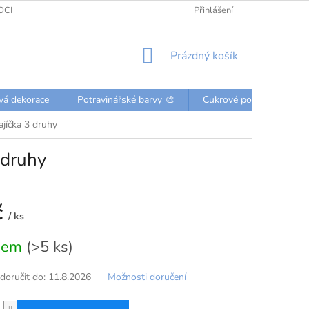
OCHRANY OSOBNÍCH ÚDAJŮ
KONTAKTY
Přihlášení
NÁKUPNÍ
Prázdný košík
KOŠÍK
vá dekorace
Potravinářské barvy 🎨
Cukrové posypky a perli
ajíčka 3 druhy
 druhy
č
/ ks
dem
(>5 ks)
oručit do:
11.8.2026
Možnosti doručení