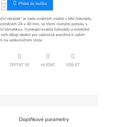
Přidat do košíku
ční obrázek“ je sada oválných ozdob z bílé čokolády,
rozměrech 24 x 40 mm, se třemi různými potisky s
ní tématikou. Vynikající kvalita čokolády a estetické
 nich dělají ideální pro radostná aranžmá k vašim
 na velikonočním stole.
ZEPTAT SE
HLÍDAT
SDÍLET
Doplňkové parametry