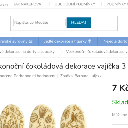
JAK NAKUPOVAT
OBCHODNÍ PODMÍNKY
PODMÍNKY 
es.cz
HLEDAT
rářské suroviny 🍰
Jedlé dekorace a figurky 🍭
Nejedlá dorto
é dekorace na dorty a cupcaky
Velikonoční čokoládová dekorace v
konoční čokoládová dekorace vajíčka 3
né
noceno
Podrobnosti hodnocení
Značka:
Barbara Luijckx
ní
7 K
u
Měrná
Skla
cena:
k.
Můžeme d