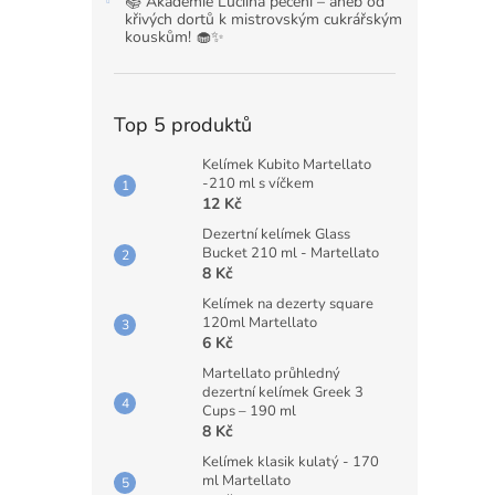
📚 Akademie Luciina pečení – aneb od
křivých dortů k mistrovským cukrářským
kouskům! 🧁✨
Top 5 produktů
Kelímek Kubito Martellato
-210 ml s víčkem
12 Kč
Dezertní kelímek Glass
Bucket 210 ml - Martellato
8 Kč
Kelímek na dezerty square
120ml Martellato
6 Kč
Martellato průhledný
dezertní kelímek Greek 3
Cups – 190 ml
8 Kč
Kelímek klasik kulatý - 170
ml Martellato