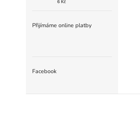
6 Kč
Přijímáme online platby
Facebook
Z
á
p
a
t
í