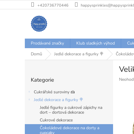
Přejít
+420736770446
happysprinkles@happysprinkl
na
obsah
Prodávané značky
Klub sladkých výhod
Cuk
Domů
Jedlé dekorace a figurky 🍭
Čokoládov
P
Veli
o
Přeskočit
s
Kategorie
Průměr
Neohod
kategorie
t
hodnoce
r
produkt
Cukrářské suroviny 🍰
a
je
Jedlé dekorace a figurky 🍭
n
0,0
Jedlé figurky a cukrové zápichy na
z
n
dort – dortová dekorace
5
í
hvězdiče
Cukrové dekorace
p
a
Čokoládové dekorace na dorty a
cupcaky