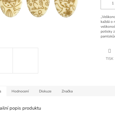
„Velikono
každá o 
velikonoč
potisky z
pamlskům
TISK
s
Hodnocení
Diskuze
Značka
ailní popis produktu