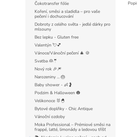
Popi
Čokotransfer fólie
Koření, směsi a sladidla – pro vaše
pečení i dochucování
Dobroty z celého světa - jedlé dárky pro
mlsouny
Bez lepku - Gluten free
Valentýn 💘💕
Vánoce/Vánoční pečení 🎄 🍪
Svatba 👰🤵
Nový rok 🎉🎆
Narozeniny ... 🎂
Baby shower - 👶🤰
Podzim & Halloween 🎃
Velikonoce 🐰🐣
Bytové doplňky - Chic Antique
Vánoční ozdoby
Moka Professional – Prémiové směsi na
frappé, latté, limonády a ledovou tříšť