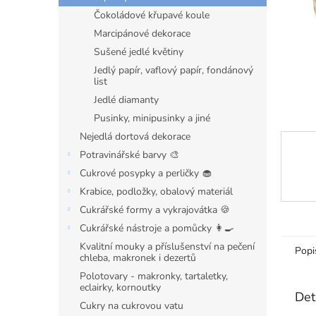
n
Čokoládové křupavé koule
e
l
Marcipánové dekorace
Sušené jedlé květiny
Jedlý papír, vaflový papír, fondánový
list
Jedlé diamanty
Pusinky, minipusinky a jiné
Nejedlá dortová dekorace
Potravinářské barvy 🎨
Cukrové posypky a perličky 🧁
Krabice, podložky, obalový materiál
Cukrářské formy a vykrajovátka 🍪
Cukrářské nástroje a pomůcky 👩‍🍳
Kvalitní mouky a příslušenství na pečení
Popi
chleba, makronek i dezertů
Polotovary - makronky, tartaletky,
eclairky, kornoutky
Det
Cukry na cukrovou vatu