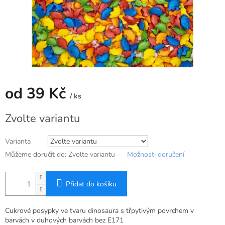
od
39 Kč
/ ks
Měrná
Zvolte variantu
cena:
Varianta
Můžeme doručit do:
Zvolte variantu
Možnosti doručení
Přidat do košíku
Cukrové posypky ve tvaru dinosaura s třpytivým povrchem v
barvách v duhových barvách bez E171