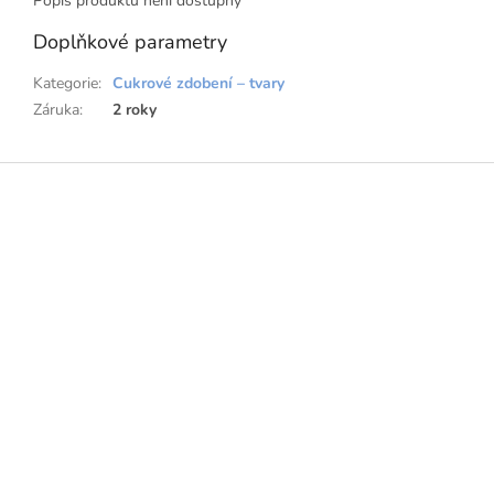
Popis produktu není dostupný
Doplňkové parametry
Kategorie
:
Cukrové zdobení – tvary
Záruka
:
2 roky
Z
á
p
a
t
í