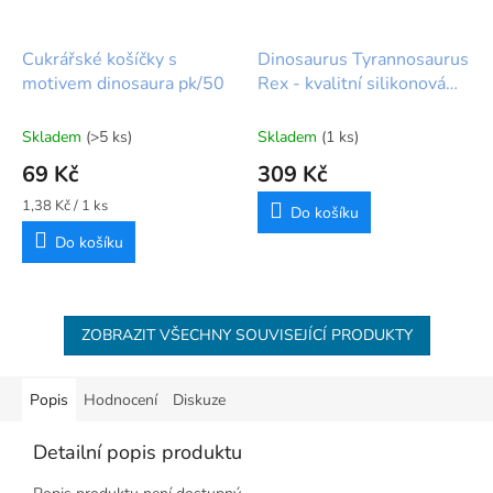
Cukrářské košíčky s
Dinosaurus Tyrannosaurus
motivem dinosaura pk/50
Rex - kvalitní silikonová
forma
Skladem
(>5 ks)
Skladem
(1 ks)
69 Kč
309 Kč
Měrná
1,38 Kč / 1 ks
Do košíku
cena:
Do košíku
ZOBRAZIT VŠECHNY SOUVISEJÍCÍ PRODUKTY
Popis
Hodnocení
Diskuze
Detailní popis produktu