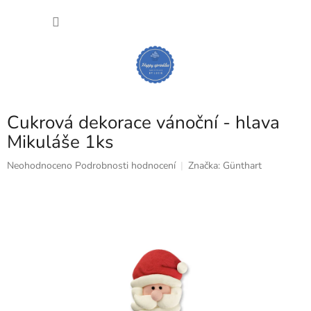
Přejít
NÁKU
na
obsah
KOŠÍK
Cukrová dekorace vánoční - hlava
Mikuláše 1ks
Průměrné
Neohodnoceno
Podrobnosti hodnocení
Značka:
Günthart
hodnocení
produktu
je
0,0
z
5
hvězdiček.