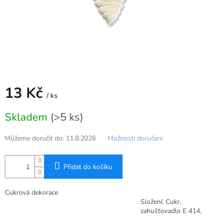
13 Kč
/ ks
Měrná
Skladem
(>5 ks)
cena:
Můžeme doručit do:
11.8.2026
Možnosti doručení
Přidat do košíku
Cukrová dekorace
Složení: Cukr,
zahušťovadlo E 414,