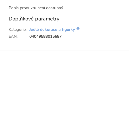
Popis produktu není dostupný
Doplňkové parametry
Kategorie
:
Jedlé dekorace a figurky 🍭
EAN
:
04049583015687
Z
á
p
a
t
í