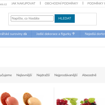
JAK NAKUPOVAT
OBCHODNÍ PODMÍNKY
PODMÍNKY 
es.cz
HLEDAT
rářské suroviny 🍰
Jedlé dekorace a figurky 🍭
Nejedlá dorto
učujeme
Nejlevnější
Nejdražší
Nejprodávanější
Abecedně