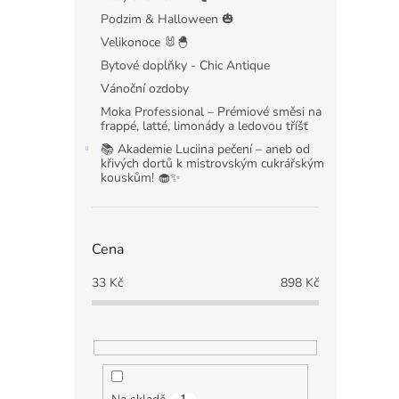
Podzim & Halloween 🎃
Velikonoce 🐰🐣
Bytové doplňky - Chic Antique
Vánoční ozdoby
Moka Professional – Prémiové směsi na
frappé, latté, limonády a ledovou tříšť
📚 Akademie Luciina pečení – aneb od
křivých dortů k mistrovským cukrářským
kouskům! 🧁✨
Cena
33
Kč
898
Kč