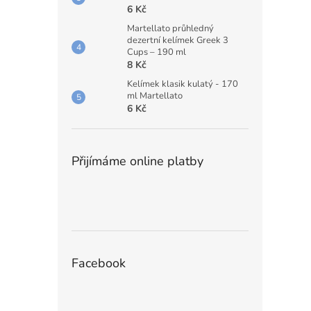
6 Kč
Martellato průhledný
dezertní kelímek Greek 3
Cups – 190 ml
8 Kč
Kelímek klasik kulatý - 170
ml Martellato
6 Kč
Přijímáme online platby
Facebook