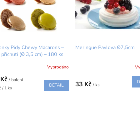
onky Pidy Chewy Macarons –
Meringue Pavlova Ø7,5cm
 příchutí (Ø 3,5 cm) – 180 ks
Vyprodáno
Vy
Průměrné
hodnocení
 Kč
/ balení
produktu
D
33 Kč
/ ks
DETAIL
je
 / 1 ks
5,0
z
O
5
v
hvězdiček.
l
á
d
a
c