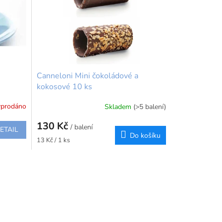
Canneloni Mini čokoládové a
kokosové 10 ks
prodáno
Skladem
(>5 balení)
Průměrné
hodnocení
130 Kč
produktu
/ balení
ETAIL
Do košíku
je
Měrná
13 Kč / 1 ks
5,0
cena:
z
5
hvězdiček.