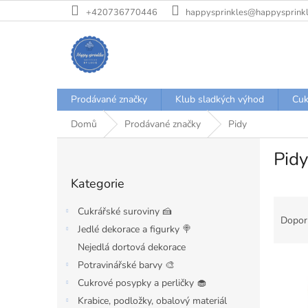
Přejít
+420736770446
happysprinkles@happysprinkl
na
obsah
Prodávané značky
Klub sladkých výhod
Cuk
Domů
Prodávané značky
Pidy
P
Pidy
o
Přeskočit
s
Kategorie
kategorie
t
Ř
r
Cukrářské suroviny 🍰
a
a
Dopor
Jedlé dekorace a figurky 🍭
z
n
e
Nejedlá dortová dekorace
n
V
n
í
Potravinářské barvy 🎨
ý
í
p
Cukrové posypky a perličky 🧁
p
p
a
Krabice, podložky, obalový materiál