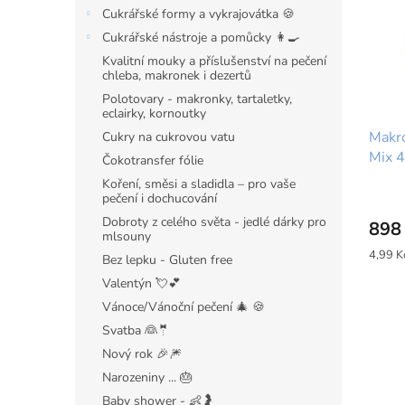
i
r
n
Cukrářské formy a vykrajovátka 🍪
s
o
e
p
Cukrářské nástroje a pomůcky 👩‍🍳
d
l
r
u
Kvalitní mouky a příslušenství na pečení
chleba, makronek i dezertů
o
k
d
t
Polotovary - makronky, tartaletky,
eclairky, kornoutky
u
ů
Makr
k
Cukry na cukrovou vatu
Mix 4
t
Čokotransfer fólie
ů
Koření, směsi a sladidla – pro vaše
pečení i dochucování
Dobroty z celého světa - jedlé dárky pro
898
mlsouny
Měrná
4,99 Kč
Bez lepku - Gluten free
cena:
Valentýn 💘💕
Vánoce/Vánoční pečení 🎄 🍪
Svatba 👰🤵
Nový rok 🎉🎆
Narozeniny ... 🎂
Baby shower - 👶🤰