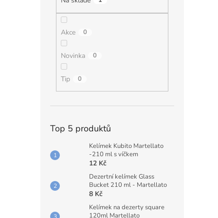
Na skladě
1
Akce
0
Novinka
0
Tip
0
Top 5 produktů
Kelímek Kubito Martellato
-210 ml s víčkem
12 Kč
Dezertní kelímek Glass
Bucket 210 ml - Martellato
8 Kč
Kelímek na dezerty square
120ml Martellato