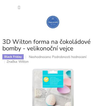
Přejít
NÁKU
na
obsah
KOŠÍK
3D Wilton forma na čokoládové
bomby - velikonoční vejce
Průměrné
Neohodnoceno
Podrobnosti hodnocení
Black Friday
hodnocení
Značka:
Wilton
produktu
je
0,0
z
5
hvězdiček.