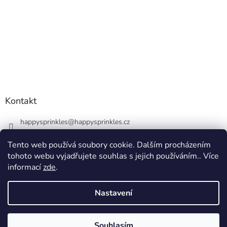
Kontakt
happysprinkles
@
happysprinkles.cz
+420736770446
Tento web používá soubory cookie. Dalším procházením
tohoto webu vyjadřujete souhlas s jejich používáním.. Více
informací
zde
.
Nastavení
Vytvořil Shoptet
Souhlasím
Copyright 2026
happysprinkles.cz 🧁
. Všechna práva vyhrazena.