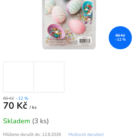
80 Kč
–12 %
80 Kč
–12 %
70 Kč
/ ks
Měrná
Skladem
(3 ks)
cena:
Můžeme doručit do:
12.8.2026
Možnosti doručení