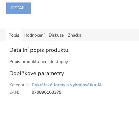
DETAIL
Popis
Hodnocení
Diskuze
Značka
Detailní popis produktu
Popis produktu není dostupný
Doplňkové parametry
Kategorie
:
Cukrářské formy a vykrajovátka 🍪
EAN
:
070896160379
Z
á
p
a
t