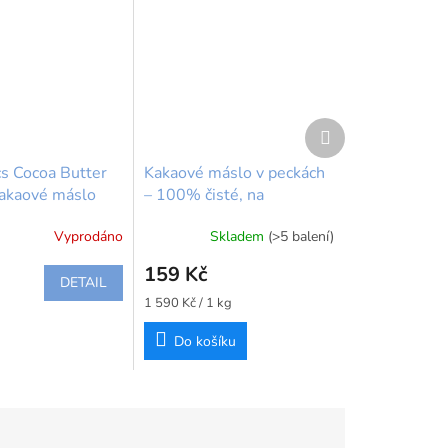
Další
produkt
s Cocoa Butter
Kakaové máslo v peckách
akaové máslo
– 100% čisté, na
temperování a výrobu
Vyprodáno
Skladem
(>5 balení)
čokolády 100 g |
Callebaut
159 Kč
DETAIL
Měrná
1 590 Kč / 1 kg
cena:
Do košíku