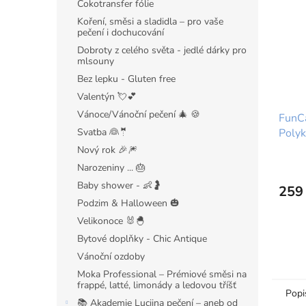
Čokotransfer fólie
Koření, směsi a sladidla – pro vaše
pečení i dochucování
Dobroty z celého světa - jedlé dárky pro
mlsouny
Bez lepku - Gluten free
Valentýn 💘💕
Vánoce/Vánoční pečení 🎄 🍪
FunC
Svatba 👰🤵
Polyk
čokol
Nový rok 🎉🎆
Narozeniny ... 🎂
Baby shower - 👶🤰
259
Podzim & Halloween 🎃
Velikonoce 🐰🐣
Bytové doplňky - Chic Antique
Vánoční ozdoby
Moka Professional – Prémiové směsi na
frappé, latté, limonády a ledovou tříšť
Popi
📚 Akademie Luciina pečení – aneb od