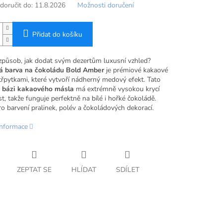
oručit do:
11.8.2026
Možnosti doručení
Přidat do košíku
způsob, jak dodat svým dezertům luxusní vzhled?
á barva na čokoládu Bold Amber
je prémiové kakaové
třpytkami, které vytvoří nádherný medový efekt. Tato
a bázi kakaového másla
má extrémně vysokou krycí
, takže funguje perfektně na bílé i hořké čokoládě.
ro barvení pralinek, polév a čokoládových dekorací.
informace
ZEPTAT SE
HLÍDAT
SDÍLET