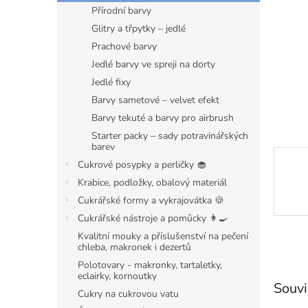
n
Přírodní barvy
e
Glitry a třpytky – jedlé
l
Prachové barvy
Jedlé barvy ve spreji na dorty
Jedlé fixy
Barvy sametové – velvet efekt
Barvy tekuté a barvy pro airbrush
Starter packy – sady potravinářských
barev
Cukrové posypky a perličky 🧁
Krabice, podložky, obalový materiál
Cukrářské formy a vykrajovátka 🍪
Cukrářské nástroje a pomůcky 👩‍🍳
Kvalitní mouky a příslušenství na pečení
chleba, makronek i dezertů
Polotovary - makronky, tartaletky,
eclairky, kornoutky
Souvi
Cukry na cukrovou vatu