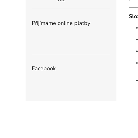
Slo
Přijímáme online platby
Facebook
Z
á
p
a
t
í