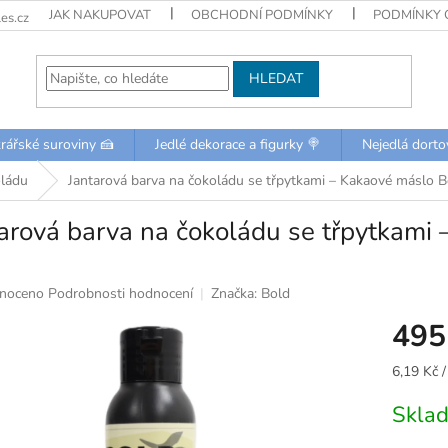
JAK NAKUPOVAT
OBCHODNÍ PODMÍNKY
PODMÍNKY 
es.cz
HLEDAT
rářské suroviny 🍰
Jedlé dekorace a figurky 🍭
Nejedlá dorto
oládu
Jantarová barva na čokoládu se třpytkami – Kakaové máslo 
arová barva na čokoládu se třpytkami
né
noceno
Podrobnosti hodnocení
Značka:
Bold
ní
495
u
Měrná
6,19 Kč /
cena:
Skla
k.