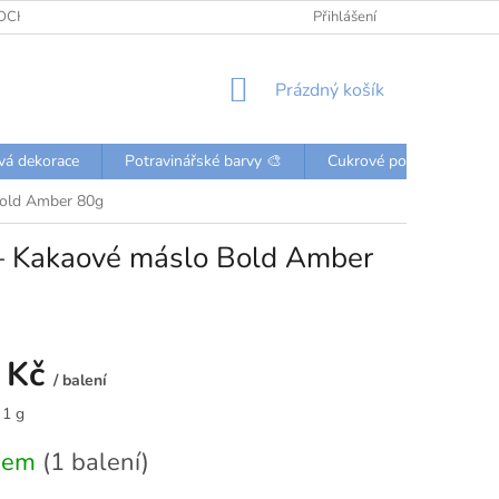
OCHRANY OSOBNÍCH ÚDAJŮ
KONTAKTY
Přihlášení
NÁKUPNÍ
Prázdný košík
KOŠÍK
vá dekorace
Potravinářské barvy 🎨
Cukrové posypky a perli
Bold Amber 80g
 – Kakaové máslo Bold Amber
 Kč
/ balení
 1 g
dem
(1 balení)