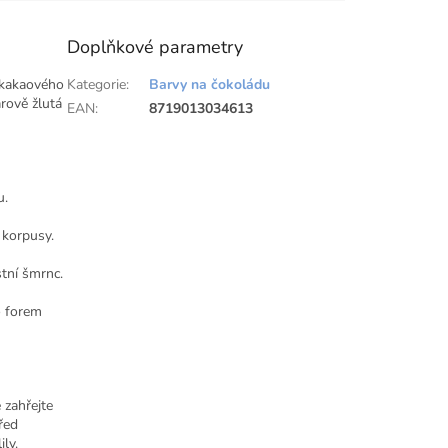
Doplňkové parametry
 kakaového
Kategorie
:
Barvy na čokoládu
rově žlutá
EAN
:
8719013034613
u.
 korpusy.
stní šmrnc.
o forem
 zahřejte
řed
ly.