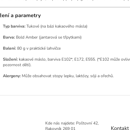
žení a parametry
Typ barviva:
Tukové (na bázi kakaového másla)
Barva:
Bold Amber (jantarová se třpytkami)
Balení:
80 g v praktické lahvičce
Složení:
kakaové máslo, barviva E102*, E172, E555. (*E102 může ovliv
pozornost dětí).
Alergeny:
Může obsahovat stopy lepku, laktózy, sóji a ořechů.
Kde nás najdete: Poštovní 42,
Kontakt
Rakovník 269 01