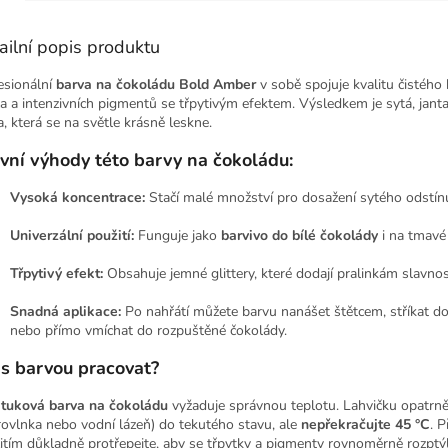
ailní popis produktu
esionální
barva na čokoládu Bold Amber
v sobě spojuje kvalitu čistého
a a intenzivních pigmentů se třpytivým efektem. Výsledkem je sytá, janta
a, která se na světle krásně leskne.
vní výhody této barvy na čokoládu:
Vysoká koncentrace:
Stačí malé množství pro dosažení sytého odstín
Univerzální použití:
Funguje jako
barvivo do bílé čokolády
i na tmavé
Třpytivý efekt:
Obsahuje jemné glittery, které dodají pralinkám slavno
Snadná aplikace:
Po nahřátí můžete barvu nanášet štětcem, stříkat d
nebo přímo vmíchat do rozpuštěné čokolády.
 s barvou pracovat?
o
tuková barva na čokoládu
vyžaduje správnou teplotu. Lahvičku opatrně
rovlnka nebo vodní lázeň) do tekutého stavu, ale
nepřekračujte 45 °C
. P
itím důkladně protřepejte, aby se třpytky a pigmenty rovnoměrně rozptýli