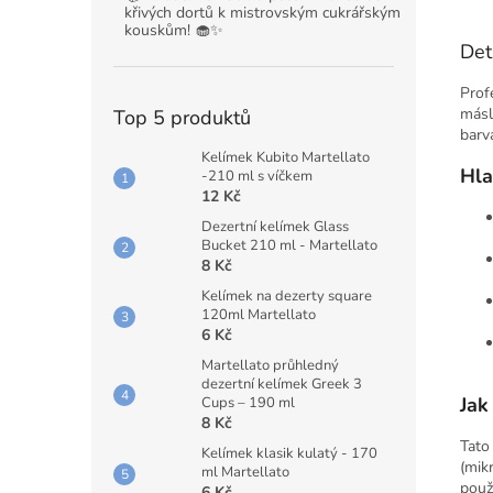
křivých dortů k mistrovským cukrářským
kouskům! 🧁✨
Det
Prof
másl
Top 5 produktů
barv
Kelímek Kubito Martellato
Hla
-210 ml s víčkem
12 Kč
Dezertní kelímek Glass
Bucket 210 ml - Martellato
8 Kč
Kelímek na dezerty square
120ml Martellato
6 Kč
Martellato průhledný
dezertní kelímek Greek 3
Jak
Cups – 190 ml
8 Kč
Tat
Kelímek klasik kulatý - 170
(mik
ml Martellato
použ
6 Kč