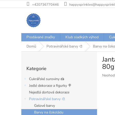
Přejít
+420736770446
happysprinkles@happysprinkl
na
obsah
Prodávané značky
Klub sladkých výhod
Cuk
Domů
Potravinářské barvy 🎨
Barvy na čok
P
Jant
o
Přeskočit
s
80g
Kategorie
kategorie
t
Průměr
Neohod
r
Cukrářské suroviny 🍰
hodnoce
a
produkt
Jedlé dekorace a figurky 🍭
n
je
Nejedlá dortová dekorace
n
0,0
í
Potravinářské barvy 🎨
z
p
5
Gelové barvy
hvězdiče
a
Barvy na čokoládu