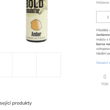
Můžeme d
Hledáte 
Jantarov
máslo s 
barva n
schopnost
Ideální p
Detailní 
TISK
sející produkty