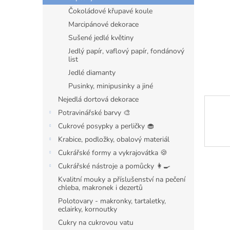
n
Čokoládové křupavé koule
e
l
Marcipánové dekorace
Sušené jedlé květiny
Jedlý papír, vaflový papír, fondánový
list
Jedlé diamanty
Pusinky, minipusinky a jiné
Nejedlá dortová dekorace
Potravinářské barvy 🎨
Cukrové posypky a perličky 🧁
Krabice, podložky, obalový materiál
Cukrářské formy a vykrajovátka 🍪
Cukrářské nástroje a pomůcky 👩‍🍳
Kvalitní mouky a příslušenství na pečení
chleba, makronek i dezertů
Polotovary - makronky, tartaletky,
eclairky, kornoutky
Cukry na cukrovou vatu