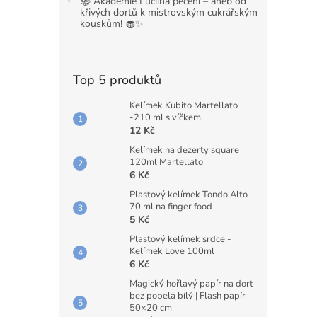
📚 Akademie Luciina pečení – aneb od
křivých dortů k mistrovským cukrářským
kouskům! 🧁✨
Top 5 produktů
Kelímek Kubito Martellato
-210 ml s víčkem
12 Kč
Kelímek na dezerty square
120ml Martellato
6 Kč
Plastový kelímek Tondo Alto
70 ml na finger food
5 Kč
Plastový kelímek srdce -
Kelímek Love 100ml
6 Kč
Magický hořlavý papír na dort
bez popela bílý | Flash papír
50×20 cm