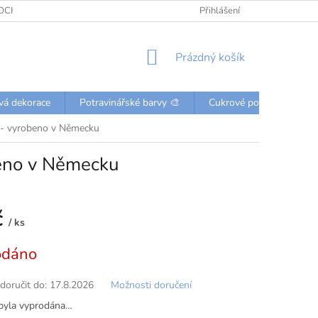
OCHRANY OSOBNÍCH ÚDAJŮ
KONTAKTY
Přihlášení
NÁKUPNÍ
Prázdný košík
KOŠÍK
vá dekorace
Potravinářské barvy 🎨
Cukrové posypky a perli
o - vyrobeno v Německu
beno v Německu
č
/ ks
odáno
oručit do:
17.8.2026
Možnosti doručení
byla vyprodána…