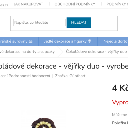
JAK NAKUPOVAT
OBCHODNÍ PODMÍNKY
PODMÍNKY 
es.cz
HLEDAT
rářské suroviny 🍰
Jedlé dekorace a figurky 🍭
Nejedlá dorto
é dekorace na dorty a cupcaky
Čokoládové dekorace - vějířky du
ládové dekorace - vějířky duo - vyro
né
cení
Podrobnosti hodnocení
Značka:
Günthart
ní
4 K
u
Měrná
Vypr
cena:
k.
Můžeme d
Položka 