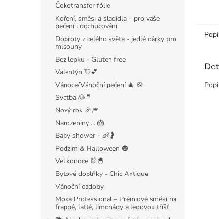
Čokotransfer fólie
Koření, směsi a sladidla – pro vaše
pečení i dochucování
Popi
Dobroty z celého světa - jedlé dárky pro
mlsouny
Bez lepku - Gluten free
Det
Valentýn 💘💕
Vánoce/Vánoční pečení 🎄 🍪
Popi
Svatba 👰🤵
Nový rok 🎉🎆
Narozeniny ... 🎂
Baby shower - 👶🤰
Podzim & Halloween 🎃
Velikonoce 🐰🐣
Bytové doplňky - Chic Antique
Vánoční ozdoby
Moka Professional – Prémiové směsi na
frappé, latté, limonády a ledovou tříšť