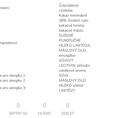
Čokoládová
 název:
výzdoba
Kakao minimálně
38% Složení: cukr,
kakaová hmota,
kakaové máslo,
SUŠENÉ
PLNOTUČNÉ
ngrediencí:
MLÉKO, LAKTÓZA,
MÁSLOVÝ OLEJ,
emulgátor
SÓJOVÝ
LECITHIN, přírodní
vanilkové aroma.
e pro alergiky 1:
SÓJA
e pro alergiky 2:
MÁSLOVÝ OLEJ
MLÉKO včetně
e pro alergiky 3:
LAKTÓZY
ZEPTAT SE
HLÍDAT
SDÍLET