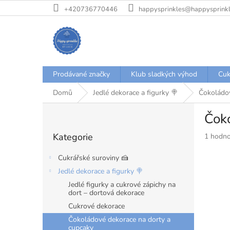
Přejít
+420736770446
happysprinkles@happysprinkl
na
obsah
Prodávané značky
Klub sladkých výhod
Cuk
Domů
Jedlé dekorace a figurky 🍭
Čokoládov
P
Čoko
o
Přeskočit
s
Kategorie
Průměr
1 hodno
kategorie
t
hodnoce
r
produkt
Cukrářské suroviny 🍰
a
je
Jedlé dekorace a figurky 🍭
n
5,0
Jedlé figurky a cukrové zápichy na
z
n
dort – dortová dekorace
5
í
hvězdiče
Cukrové dekorace
p
a
Čokoládové dekorace na dorty a
cupcaky