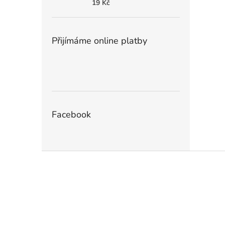
19 Kč
Přijímáme online platby
Facebook
Z
á
p
a
t
í