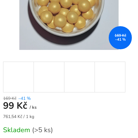
169 Kč
–41 %
169 Kč
–41 %
99 Kč
/ ks
Měrná
761,54 Kč / 1 kg
cena:
Skladem
(>5 ks)