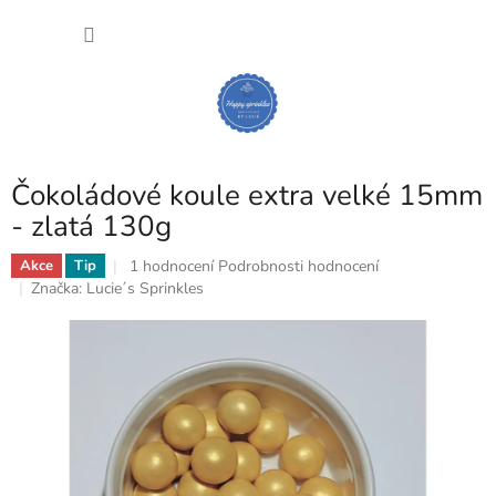
Přejít
NÁKU
na
obsah
KOŠÍK
Čokoládové koule extra velké 15mm
- zlatá 130g
Průměrné
1 hodnocení
Podrobnosti hodnocení
Akce
Tip
hodnocení
Značka:
Lucie´s Sprinkles
produktu
je
5,0
z
5
hvězdiček.