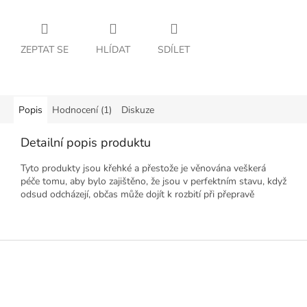
ZEPTAT SE
HLÍDAT
SDÍLET
Popis
Hodnocení (1)
Diskuze
Detailní popis produktu
Tyto produkty jsou křehké a přestože je věnována veškerá
péče tomu, aby bylo zajištěno, že jsou v perfektním stavu, když
odsud odcházejí, občas může dojít k rozbití při přepravě
Z
á
p
a
t