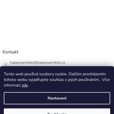
Kontakt
happysprinkles
@
happysprinkles.cz
+420736770446
Tento web používá soubory cookie. Dalším procházením
tohoto webu vyjadřujete souhlas s jejich používáním.. Více
informací
zde
.
Nastavení
Vytvořil Shoptet