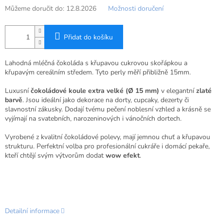
Můžeme doručit do:
12.8.2026
Možnosti doručení
Přidat do košíku
Lahodná mléčná čokoláda s křupavou cukrovou skořápkou a
křupavým cereálním středem. Tyto perly měří přibližně 15mm.
Luxusní
čokoládové koule extra velké (Ø 15 mm)
v elegantní
zlaté
barvě
. Jsou ideální jako dekorace na dorty, cupcaky, dezerty či
slavnostní zákusky. Dodají tvému pečení noblesní vzhled a krásně se
vyjímají na svatebních, narozeninových i vánočních dortech.
Vyrobené z kvalitní čokoládové polevy, mají jemnou chuť a křupavou
strukturu. Perfektní volba pro profesionální cukráře i domácí pekaře,
kteří chtějí svým výtvorům dodat
wow efekt
.
Detailní informace