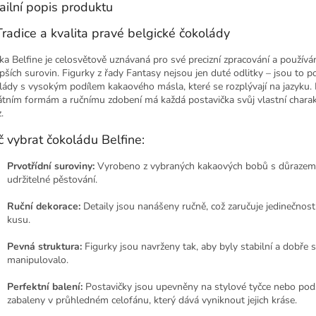
ailní popis produktu
Tradice a kvalita pravé belgické čokolády
ka Belfine je celosvětově uznávaná pro své precizní zpracování a používán
epších surovin. Figurky z řady Fantasy nejsou jen duté odlitky – jsou to p
lády s vysokým podílem kakaového másla, které se rozplývají na jazyku. 
átním formám a ručnímu zdobení má každá postavička svůj vlastní charak
.
č vybrat čokoládu Belfine:
Prvotřídní suroviny:
Vyrobeno z vybraných kakaových bobů s důrazem
udržitelné pěstování.
Ruční dekorace:
Detaily jsou nanášeny ručně, což zaručuje jedinečnos
kusu.
Pevná struktura:
Figurky jsou navrženy tak, aby byly stabilní a dobře s
manipulovalo.
Perfektní balení:
Postavičky jsou upevněny na stylové tyčce nebo pods
zabaleny v průhledném celofánu, který dává vyniknout jejich kráse.