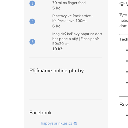
70 ml na finger food
💡 V
5 Kč
Tyto
Plastový kelímek srdce -
nebo
Kelímek Love 100ml
domi
6 Kč
Magický hořlavý papír na dort
bez popela bílý | Flash papír
Tech
50×20 cm
19 Kč
Přijímáme online platby
Bez
Facebook
happysprinkles.cz 🧁