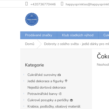
Přejít
+420736770446
happysprinkles@happysprinkl
na
obsah
Prodávané značky
Klub sladkých výhod
Cuk
Domů
Dobroty z celého světa - jedlé dárky pro 
P
Čoko
o
Přeskočit
s
Kategorie
Průměr
Neohod
kategorie
t
hodnoce
r
produkt
Cukrářské suroviny 🍰
a
je
Jedlé dekorace a figurky 🍭
n
0,0
Nejedlá dortová dekorace
z
n
5
í
Potravinářské barvy 🎨
hvězdiče
p
Cukrové posypky a perličky 🧁
a
Krabice, podložky, obalový materiál