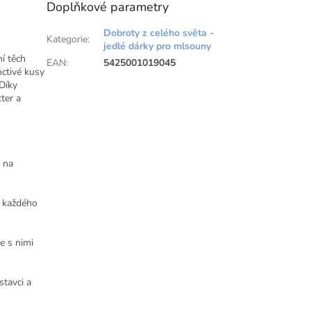
Doplňkové parametry
Dobroty z celého světa -
Kategorie
:
jedlé dárky pro mlsouny
í těch
EAN
:
5425001019045
octivé kusy
Díky
ter a
 na
t každého
e s nimi
tavci a