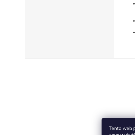
Z
á
p
a
t
í
Tento web p