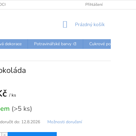
OCHRANY OSOBNÍCH ÚDAJŮ
KONTAKTY
Přihlášení
NÁKUPNÍ
Prázdný košík
KOŠÍK
vá dekorace
Potravinářské barvy 🎨
Cukrové posypky a perli
čokoláda
Kč
/ ks
dem
(>5 ks)
oručit do:
12.8.2026
Možnosti doručení