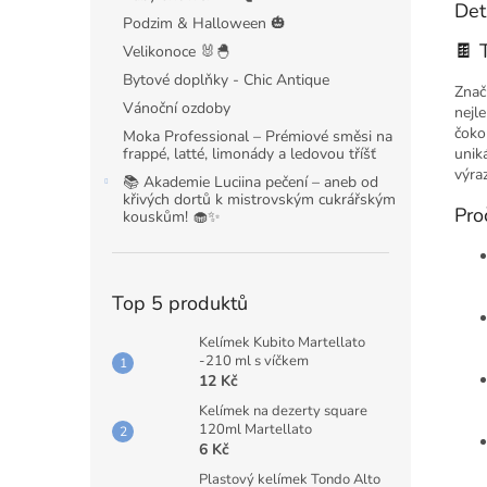
Det
Podzim & Halloween 🎃
🍫 
Velikonoce 🐰🐣
Bytové doplňky - Chic Antique
Znač
Vánoční ozdoby
nejl
čoko
Moka Professional – Prémiové směsi na
frappé, latté, limonády a ledovou tříšť
unik
výraz
📚 Akademie Luciina pečení – aneb od
křivých dortů k mistrovským cukrářským
Pro
kouskům! 🧁✨
Top 5 produktů
Kelímek Kubito Martellato
-210 ml s víčkem
12 Kč
Kelímek na dezerty square
120ml Martellato
6 Kč
Plastový kelímek Tondo Alto