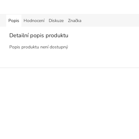
Popis
Hodnocení
Diskuze
Značka
Detailní popis produktu
Popis produktu není dostupný
Z
á
p
a
t
í