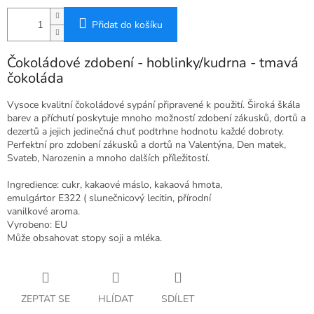
Přidat do košíku
Čokoládové zdobení - hoblinky/kudrna - tmavá
čokoláda
Vysoce kvalitní čokoládové sypání připravené k použití. Široká škála
barev a příchutí poskytuje mnoho možností zdobení zákusků, dortů a
dezertů a jejich jedinečná chuť podtrhne hodnotu každé dobroty.
Perfektní pro zdobení zákusků a dortů na Valentýna, Den matek,
Svateb, Narozenin a mnoho dalších příležitostí.
Ingredience: cukr, kakaové máslo, kakaová hmota,
emulgártor E322 ( slunečnicový lecitin, přírodní
vanilkové aroma.
Vyrobeno: EU
Může obsahovat stopy soji a mléka.
ZEPTAT SE
HLÍDAT
SDÍLET