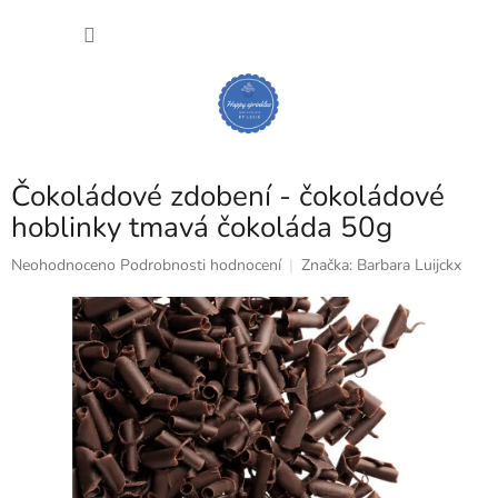
Přejít
NÁKU
na
obsah
KOŠÍK
Čokoládové zdobení - čokoládové
hoblinky tmavá čokoláda 50g
Průměrné
Neohodnoceno
Podrobnosti hodnocení
Značka:
Barbara Luijckx
hodnocení
produktu
je
0,0
z
5
hvězdiček.