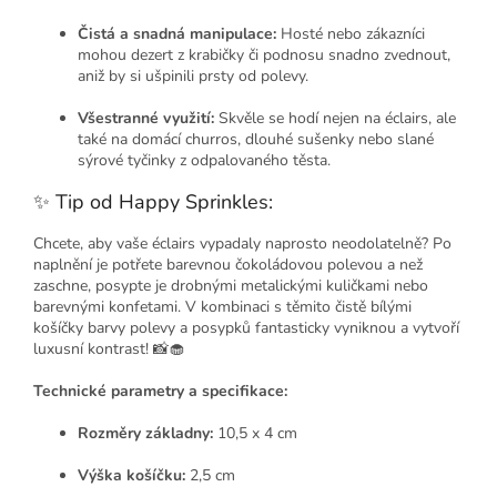
Čistá a snadná manipulace:
Hosté nebo zákazníci
mohou dezert z krabičky či podnosu snadno zvednout,
aniž by si ušpinili prsty od polevy.
Všestranné využití:
Skvěle se hodí nejen na éclairs, ale
také na domácí churros, dlouhé sušenky nebo slané
sýrové tyčinky z odpalovaného těsta.
✨ Tip od Happy Sprinkles:
Chcete, aby vaše éclairs vypadaly naprosto neodolatelně? Po
naplnění je potřete barevnou čokoládovou polevou a než
zaschne, posypte je drobnými metalickými kuličkami nebo
barevnými konfetami. V kombinaci s těmito čistě bílými
košíčky barvy polevy a posypků fantasticky vyniknou a vytvoří
luxusní kontrast! 📸🧁
Technické parametry a specifikace:
Rozměry základny:
10,5 x 4 cm
Výška košíčku:
2,5 cm