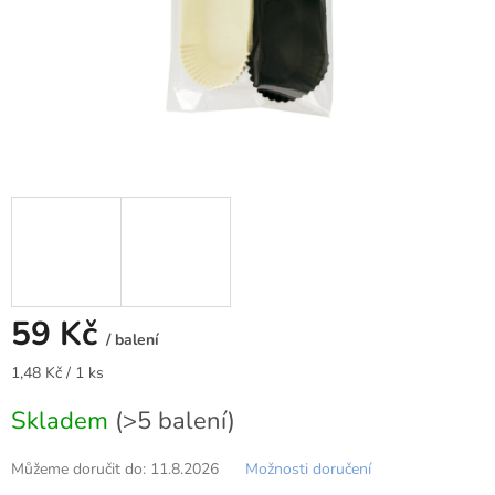
59 Kč
/ balení
Měrná
1,48 Kč / 1 ks
cena:
Skladem
(>5 balení)
Můžeme doručit do:
11.8.2026
Možnosti doručení