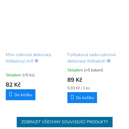
Mini cukrová dekorace
Fotbalová sada cukrová
fotbalový míč ⚽
dekorace fotbalisti ⚽
Skladem
(>5 balení)
Průměrné
Skladem
(>5 ks)
hodnocení
89 Kč
produktu
82 Kč
je
Měrná
5,93 Kč / 1 ks
5,0
cena:
Do košíku
Do košíku
z
5
hvězdiček.
ZOBRAZIT VŠECHNY SOUVISEJÍCÍ PRODUKTY