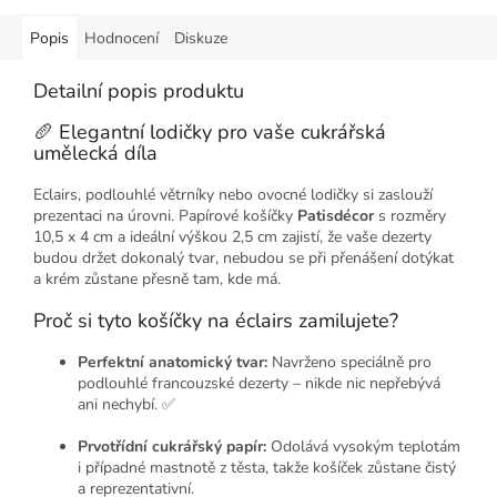
Popis
Hodnocení
Diskuze
Detailní popis produktu
🥖 Elegantní lodičky pro vaše cukrářská
umělecká díla
Eclairs, podlouhlé větrníky nebo ovocné lodičky si zaslouží
prezentaci na úrovni. Papírové košíčky
Patisdécor
s rozměry
10,5 x 4 cm a ideální výškou 2,5 cm zajistí, že vaše dezerty
budou držet dokonalý tvar, nebudou se při přenášení dotýkat
a krém zůstane přesně tam, kde má.
Proč si tyto košíčky na éclairs zamilujete?
Perfektní anatomický tvar:
Navrženo speciálně pro
podlouhlé francouzské dezerty – nikde nic nepřebývá
ani nechybí. ✅
Prvotřídní cukrářský papír:
Odolává vysokým teplotám
i případné mastnotě z těsta, takže košíček zůstane čistý
a reprezentativní.