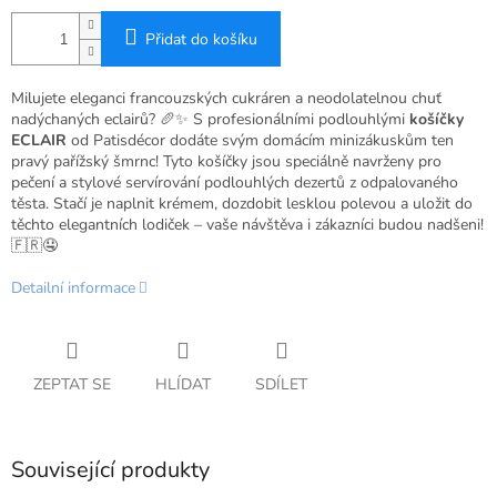
Přidat do košíku
Milujete eleganci francouzských cukráren a neodolatelnou chuť
nadýchaných eclairů? 🥖✨ S profesionálními podlouhlými
košíčky
ECLAIR
od Patisdécor dodáte svým domácím minizákuskům ten
pravý pařížský šmrnc! Tyto košíčky jsou speciálně navrženy pro
pečení a stylové servírování podlouhlých dezertů z odpalovaného
těsta. Stačí je naplnit krémem, dozdobit lesklou polevou a uložit do
těchto elegantních lodiček – vaše návštěva i zákazníci budou nadšeni!
🇫🇷🤤
Detailní informace
ZEPTAT SE
HLÍDAT
SDÍLET
Související produkty