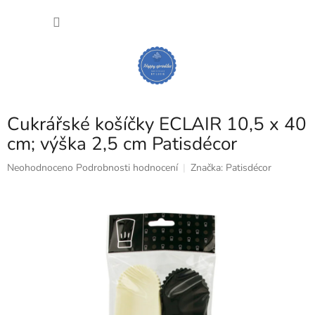
Přejít
NÁKU
na
obsah
KOŠÍK
Cukrářské košíčky ECLAIR 10,5 x 40
cm; výška 2,5 cm Patisdécor
Průměrné
Neohodnoceno
Podrobnosti hodnocení
Značka:
Patisdécor
hodnocení
produktu
je
0,0
z
5
hvězdiček.