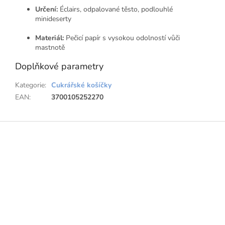
Určení:
Éclairs, odpalované těsto, podlouhlé
minideserty
Materiál:
Pečicí papír s vysokou odolností vůči
mastnotě
Doplňkové parametry
Kategorie
:
Cukrářské košíčky
EAN
:
3700105252270
Z
á
p
a
t
í