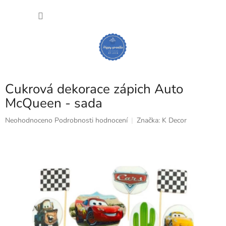
Přejít
NÁKU
na
obsah
KOŠÍK
Cukrová dekorace zápich Auto
McQueen - sada
Průměrné
Neohodnoceno
Podrobnosti hodnocení
Značka:
K Decor
hodnocení
produktu
je
0,0
z
5
hvězdiček.