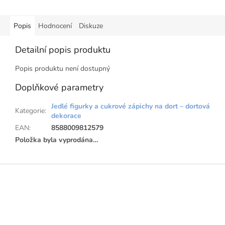
Popis
Hodnocení
Diskuze
Detailní popis produktu
Popis produktu není dostupný
Doplňkové parametry
Jedlé figurky a cukrové zápichy na dort – dortová
Kategorie
:
dekorace
EAN
:
8588009812579
Položka byla vyprodána…
Z
á
p
a
t
í