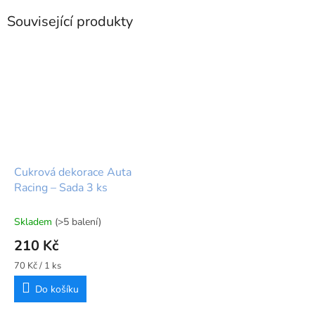
Související produkty
Cukrová dekorace Auta
Racing – Sada 3 ks
Skladem
(>5 balení)
210 Kč
Měrná
70 Kč / 1 ks
cena:
Do košíku