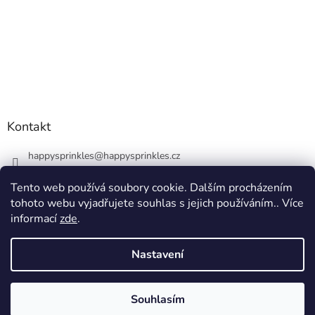
Kontakt
happysprinkles
@
happysprinkles.cz
+420736770446
Tento web používá soubory cookie. Dalším procházením
tohoto webu vyjadřujete souhlas s jejich používáním.. Více
informací
zde
.
Nastavení
Vytvořil Shoptet
Souhlasím
Copyright 2026
happysprinkles.cz 🧁
. Všechna práva vyhrazena.