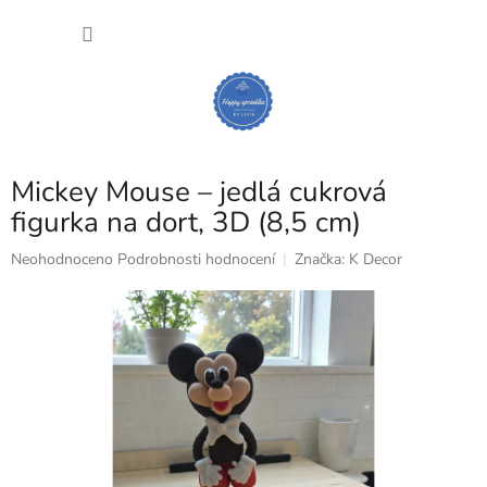
Přejít
NÁKU
na
obsah
KOŠÍK
Mickey Mouse – jedlá cukrová
figurka na dort, 3D (8,5 cm)
Průměrné
Neohodnoceno
Podrobnosti hodnocení
Značka:
K Decor
hodnocení
produktu
je
0,0
z
5
hvězdiček.