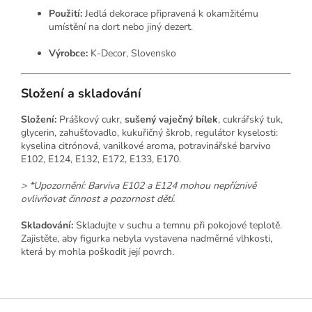
Použití:
Jedlá dekorace připravená k okamžitému
umístění na dort nebo jiný dezert.
Výrobce:
K-Decor, Slovensko
Složení a skladování
Složení:
Práškový cukr,
sušený vaječný bílek
, cukrářský tuk,
glycerin, zahušťovadlo, kukuřičný škrob, regulátor kyselosti:
kyselina citrónová, vanilkové aroma, potravinářské barvivo
E102, E124, E132, E172, E133, E170.
> *Upozornění: Barviva E102 a E124 mohou nepříznivě
ovlivňovat činnost a pozornost dětí.
Skladování:
Skladujte v suchu a temnu při pokojové teplotě.
Zajistěte, aby figurka nebyla vystavena nadměrné vlhkosti,
která by mohla poškodit její povrch.
Z