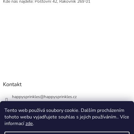
Kde nás najdete: Poštovní 42, Rakovník 269 01
Kontakt
happysprinkles
@
happysprinkles.cz
+420736770446
Tento web používá soubory cookie. Dalším procházením
tohoto webu vyjadřujete souhlas s jejich používáním.. Více
informací
zde
.