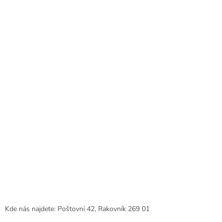
p
a
t
í
Kde nás najdete: Poštovní 42, Rakovník 269 01