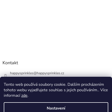
Kontakt
happysprinkles
@
happysprinkles.cz
+420736770446
Tento web používá soubory cookie. Dalším procházením
tohoto webu vyjadřujete souhlas s jejich používáním.. Více
informací
zde
.
Nastavení
Vytvořil Shoptet