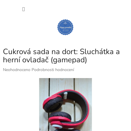
Přejít
NÁKU
na
obsah
KOŠÍK
Cukrová sada na dort: Sluchátka a
herní ovladač (gamepad)
Průměrné
Neohodnoceno
Podrobnosti hodnocení
hodnocení
produktu
je
0,0
z
5
hvězdiček.