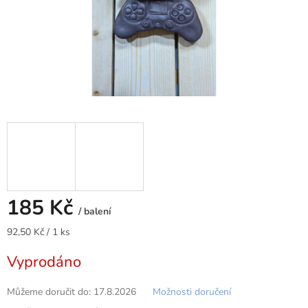
185 Kč
/ balení
Měrná
92,50 Kč / 1 ks
cena:
Vyprodáno
Můžeme doručit do:
17.8.2026
Možnosti doručení