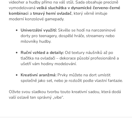
videoher a hudby přímo na váš stůl. Sada obsahuje precizně
vymodelovaná
velká sluchátka v dynamické červeno-černé
kombinaci
a
tmavý herní ovladač
, který věrně imituje
moderní konzolové gamepady.
Univerzální využití:
Skvěle se hodí na narozeninové
dorty pro teenagery, dospělé hráče, streamery nebo
milovníky hudby.
Ruční vzhled a detaily:
Od textury náušníků až po
tlačítka na ovladači – dekorace působí profesionálně a
ušetří vám hodiny modelování.
Kreativní aranžmá:
Prvky můžete na dort umístit
společně jako set, nebo je rozložit podle vlastní fantazie.
Oživte svou sladkou tvorbu touto kreativní sadou, která dodá
vaší oslavě ten správný „vibe“.
Z
á