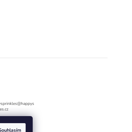
sprinkles
@
happys
es.cz
736770446
Souhlasím