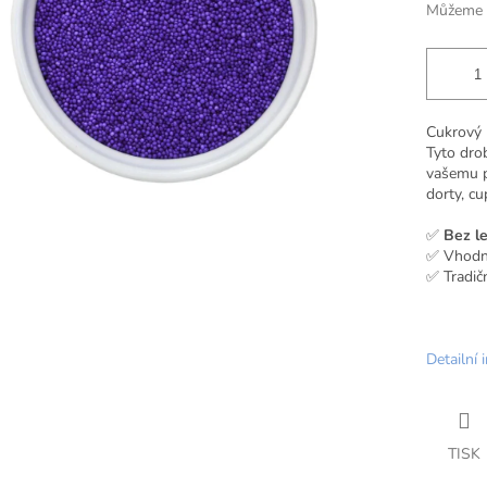
Můžeme d
Cukrový 
Tyto drob
vašemu p
dorty, cu
✅
Bez l
✅ Vhodné
✅ Tradič
Detailní 
TISK