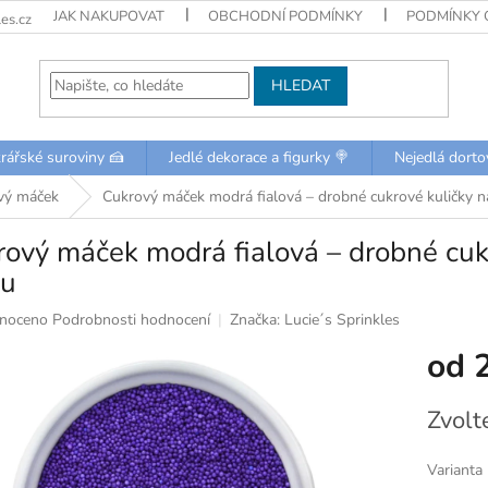
JAK NAKUPOVAT
OBCHODNÍ PODMÍNKY
PODMÍNKY 
es.cz
HLEDAT
rářské suroviny 🍰
Jedlé dekorace a figurky 🍭
Nejedlá dorto
vý máček
Cukrový máček modrá fialová – drobné cukrové kuličky n
ový máček modrá fialová – drobné cuk
ku
né
noceno
Podrobnosti hodnocení
Značka:
Lucie´s Sprinkles
ní
od
u
Měrná
Zvolt
cena:
k.
Varianta