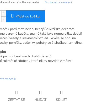
oručit do:
Zvolte variantu
Možnosti doručení
Přidat do košíku
máček patří mezi nejoblíbenější cukrářské dekorace.
né barevné kuličky, známé také jako nonpareilky, dodají
ečení veselý a slavnostní vzhled. Skvěle se hodí na
pcaky, perníčky, sušenky, poháry se šlehačkou i zmrzlinu.
epku
 pro zdobení všech druhů dezertů
ní cukrářské zdobení, které nikdy nevyjde z módy
informace
ZEPTAT SE
HLÍDAT
SDÍLET