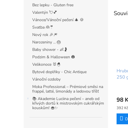
Bez lepku - Gluten free
Souvi
Valentýn 💘💕
Vánoce/Vánoční pečení 🎄 🍪
Svatba 👰🤵
Nový rok 🎉🎆
Narozeniny ... 🎂
Baby shower - 👶🤰
Podzim & Halloween 🎃
Velikonoce 🐰🐣
Hrubo
Bytové doplňky - Chic Antique
250 
Vánoční ozdoby
Moka Professional – Prémiové směsi na
frappé, latté, limonády a ledovou tříšť
📚 Akademie Luciina pečení – aneb od
98 
křivých dortů k mistrovským cukrářským
kouskům! 🧁✨
Měrná
392 Kč
cena:
D