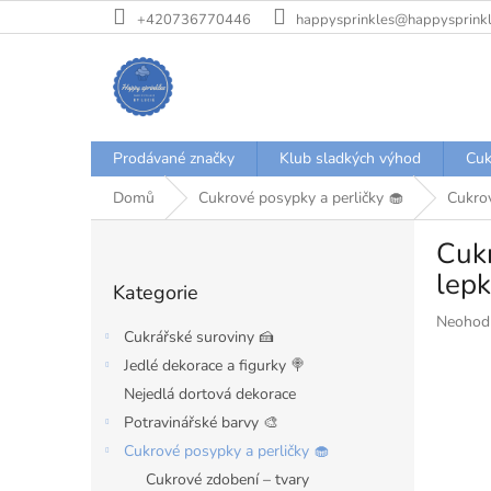
Přejít
+420736770446
happysprinkles@happysprinkl
na
obsah
Prodávané značky
Klub sladkých výhod
Cuk
Domů
Cukrové posypky a perličky 🧁
Cukro
P
Cukr
o
Přeskočit
s
lep
Kategorie
kategorie
t
Průměr
Neohod
r
Cukrářské suroviny 🍰
hodnoce
a
produkt
Jedlé dekorace a figurky 🍭
n
je
Nejedlá dortová dekorace
n
0,0
í
Potravinářské barvy 🎨
z
p
5
Cukrové posypky a perličky 🧁
hvězdiče
a
Cukrové zdobení – tvary