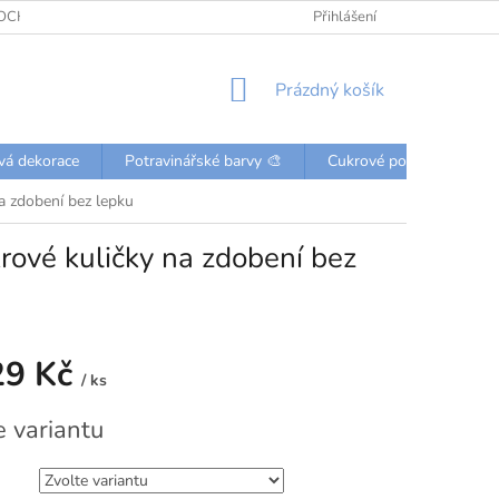
OCHRANY OSOBNÍCH ÚDAJŮ
KONTAKTY
Přihlášení
NÁKUPNÍ
Prázdný košík
KOŠÍK
vá dekorace
Potravinářské barvy 🎨
Cukrové posypky a perli
a zdobení bez lepku
rové kuličky na zdobení bez
29 Kč
/ ks
e variantu