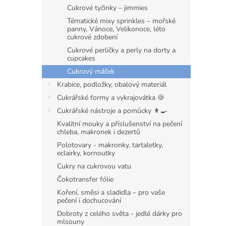
n
Cukrové tyčinky – jimmies
e
Tématické mixy sprinkles – mořské
l
panny, Vánoce, Velikonoce, léto
cukrové zdobení
Cukrové perličky a perly na dorty a
cupcakes
Cukrový máček
Krabice, podložky, obalový materiál
Cukrářské formy a vykrajovátka 🍪
Cukrářské nástroje a pomůcky 👩‍🍳
Kvalitní mouky a příslušenství na pečení
chleba, makronek i dezertů
Polotovary - makronky, tartaletky,
eclairky, kornoutky
Cukry na cukrovou vatu
Čokotransfer fólie
Koření, směsi a sladidla – pro vaše
pečení i dochucování
Dobroty z celého světa - jedlé dárky pro
mlsouny