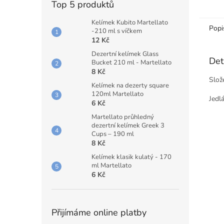
Top 5 produktů
Kelímek Kubito Martellato
Popi
-210 ml s víčkem
12 Kč
Dezertní kelímek Glass
Det
Bucket 210 ml - Martellato
8 Kč
Slože
Kelímek na dezerty square
120ml Martellato
Jedl
6 Kč
Martellato průhledný
dezertní kelímek Greek 3
Cups – 190 ml
8 Kč
Kelímek klasik kulatý - 170
ml Martellato
6 Kč
Přijímáme online platby