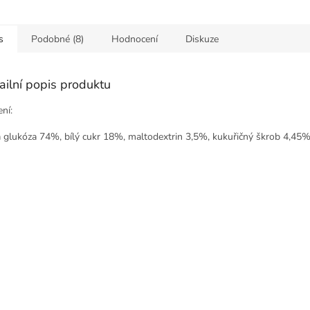
s
Podobné (8)
Hodnocení
Diskuze
ailní popis produktu
ní:
á glukóza 74%, bílý cukr 18%, maltodextrin 3,5%, kukuřičný škrob 4,45