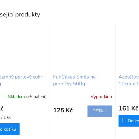
sející produkty
zrnný perlový cukr
FunCakes Směs na
Acetátová
g
perníčky 500g
10cm x 
Skladem
(>5 balení)
Vyprodáno
Kč
161 Kč
125 Kč
DETAIL
 / 1 kg
Do ko
o košíku