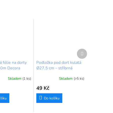
Další
produkt
 fólie na dorty
Podložka pod dort kulatá
10m Decora
Ø27,5 cm – stříbrná
FunCakes
Skladem
(1 ks)
Skladem
(>5 ks)
49 Kč
šíku
Do košíku