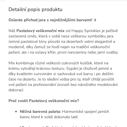
Detailní popis produktu
Oslavte příchod jara s nejněžnějšími barvami!
🌷
Náš
Pastelový velikonoční mix
od Happy Sprinkles je pečlivě
sestavená směs, která v sobě nese veškerou symboliku jara.
Jemné pastelové tóny působí na dezertech velmi elegantně a
moderně, díky čemuž se hodí nejen na tradiční velikonoční
pečení, ale i na oslavy křtin, první narozeniny nebo jarní svatby.
Mix kombinuje různé velikosti cukrových kuliček, které na
krému vytvářejí krásnou texturu. Sypání je chuťově jemné a
díky kvalitním surovinám si zachovává své barvy i po delším
čase na dezertu. Je to ideální volba pro ty, kteří chtějí povýšit
své pečení na profesionální úroveň bez náročného modelování
dekorací.
Proč zvolit Pastelový velikonoční mix?
Něžná barevná paleta:
Harmonické spojení jarních
barev, které k sobě dokonale ladí.