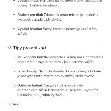
Všestrannost:
Perfektní na máslové krémy, čokoládové
polevy i královskou glazuru.
Radost pro děti:
Zdobení s tímto mixem je snadné a
výsledek vypadá vždy skvěle.
Vysoká kvalita:
Barvy, které se nerozpíjejí a zůstávají
zářivé.
💡 Tipy pro aplikaci
Velikonoční hnízda:
Vytvořte z krému malá hnízdečka a
doprostřed nasypte tento mix jako barevná vajíčka.
Jarní donuty:
Namočte donuty do bílé polevy a bohatě
je posypte tímto mixem pro okamžitý efekt "wow".
Dárková balení:
Nasypte trošku sypání do
celofánových sáčků k domácím sušenkám – vytvoříte
tak nádhernou jedlou výslužku.
Složení: