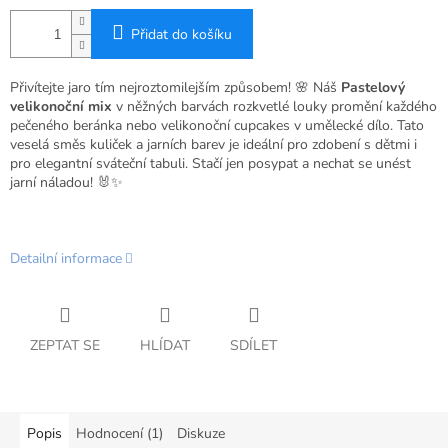
Přidat do košíku
Přivítejte jaro tím nejroztomilejším způsobem! 🌸 Náš
Pastelový
velikonoční mix
v něžných barvách rozkvetlé louky promění každého
pečeného beránka nebo velikonoční cupcakes v umělecké dílo. Tato
veselá směs kuliček a jarních barev je ideální pro zdobení s dětmi i
pro elegantní sváteční tabuli. Stačí jen posypat a nechat se unést
jarní náladou! 🐰✨
Detailní informace
ZEPTAT SE
HLÍDAT
SDÍLET
Popis
Hodnocení (1)
Diskuze