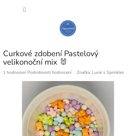
Přejít
NÁKU
na
obsah
KOŠÍK
Curkové zdobení Pastelový
velikonoční mix 🐰
Průměrné
1 hodnocení
Podrobnosti hodnocení
Značka:
Lucie´s Sprinkles
hodnocení
produktu
je
5,0
z
5
hvězdiček.