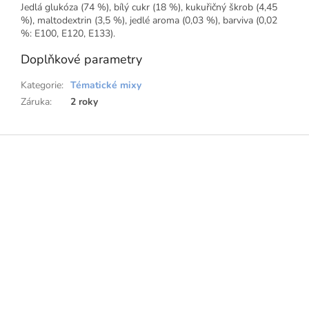
Jedlá glukóza (74 %), bílý cukr (18 %), kukuřičný škrob (4,45
%), maltodextrin (3,5 %), jedlé aroma (0,03 %), barviva (0,02
%: E100, E120, E133).
Doplňkové parametry
Kategorie
:
Tématické mixy
Záruka
:
2 roky
Z
á
p
a
t
í