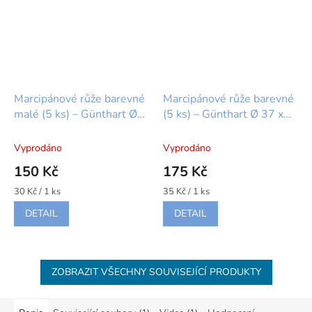
Marcipánové růže barevné
Marcipánové růže barevné
malé (5 ks) – Günthart Ø
(5 ks) – Günthart Ø 37 x
27 x 18 mm
24 mm
Vyprodáno
Vyprodáno
150 Kč
175 Kč
Měrná
Měrná
30 Kč / 1 ks
35 Kč / 1 ks
cena:
cena:
DETAIL
DETAIL
ZOBRAZIT VŠECHNY SOUVISEJÍCÍ PRODUKTY