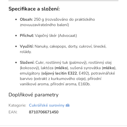
Specifikace a složení:
Obsah:
250 g (rozvažováno do praktického
znovuuzavíratelného balení)
Příchuť:
Vaječný likér (Advocaat)
Využití:
Nanuky, cakepops, dorty, cukroví, linecké,
rolády.
Složení:
Cukr, rostlinný tuk (palmový), rostlinný olej
(kokosový), laktóza (
mléko
), sušená syrovátka (
mléko
),
emulgátory (
sójový lecitin E322
, E492), potravinářské
barvivo (extrakt z kurkumového oleje), přírodní
vanilkové aroma, přírodní aroma, E160b.
Doplňkové parametry
Kategorie
:
Cukrářské suroviny 🍰
EAN
:
8710706671450