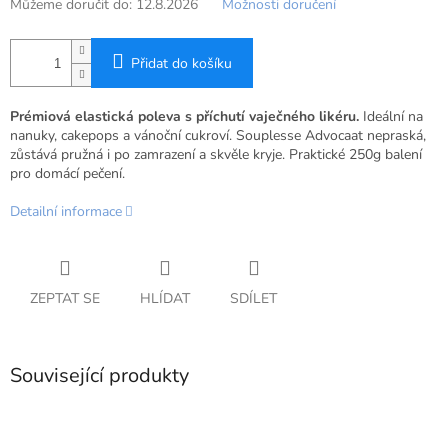
Můžeme doručit do:
12.8.2026
Možnosti doručení
Přidat do košíku
Prémiová elastická poleva s příchutí vaječného likéru.
Ideální na
nanuky, cakepops a vánoční cukroví. Souplesse Advocaat nepraská,
zůstává pružná i po zamrazení a skvěle kryje. Praktické 250g balení
pro domácí pečení.
Detailní informace
ZEPTAT SE
HLÍDAT
SDÍLET
Související produkty