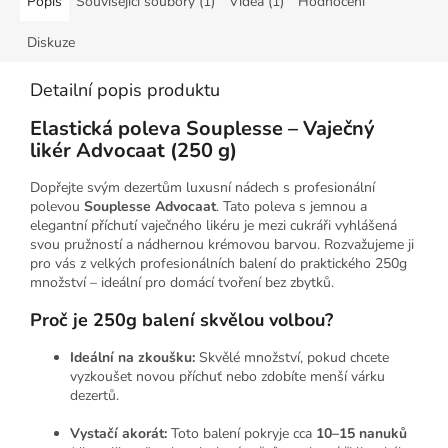
Popis
Související soubory (1)
Videa (1)
Hodnocení
Diskuze
Detailní popis produktu
Elastická poleva Souplesse – Vaječný
likér Advocaat (250 g)
Dopřejte svým dezertům luxusní nádech s profesionální
polevou
Souplesse Advocaat
. Tato poleva s jemnou a
elegantní příchutí vaječného likéru je mezi cukráři vyhlášená
svou pružností a nádhernou krémovou barvou. Rozvažujeme ji
pro vás z velkých profesionálních balení do praktického 250g
množství – ideální pro domácí tvoření bez zbytků.
Proč je 250g balení skvělou volbou?
Ideální na zkoušku:
Skvělé množství, pokud chcete
vyzkoušet novou příchuť nebo zdobíte menší várku
dezertů.
Vystačí akorát:
Toto balení pokryje cca
10–15 nanuků