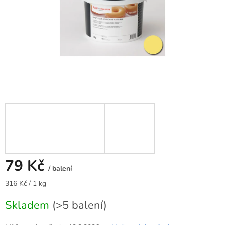
79 Kč
/ balení
Měrná
316 Kč / 1 kg
cena:
Skladem
(>5 balení)