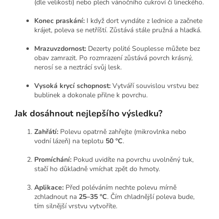
(dle velikosti) nebo plech vánočního cukroví či lineckého.
Konec praskání:
I když dort vyndáte z lednice a začnete
krájet, poleva se netříští. Zůstává stále pružná a hladká.
Mrazuvzdornost:
Dezerty polité Souplesse můžete bez
obav zamrazit. Po rozmrazení zůstává povrch krásný,
nerosí se a neztrácí svůj lesk.
Vysoká krycí schopnost:
Vytváří souvislou vrstvu bez
bublinek a dokonale přilne k povrchu.
Jak dosáhnout nejlepšího výsledku?
Zahřátí:
Polevu opatrně zahřejte (mikrovlnka nebo
vodní lázeň) na teplotu
50 °C
.
Promíchání:
Pokud uvidíte na povrchu uvolněný tuk,
stačí ho důkladně vmíchat zpět do hmoty.
Aplikace:
Před poléváním nechte polevu mírně
zchladnout na
25–35 °C
. Čím chladnější poleva bude,
tím silnější vrstvu vytvoříte.