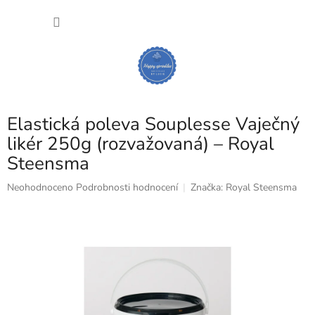
Přejít
NÁKU
na
obsah
KOŠÍK
Elastická poleva Souplesse Vaječný
likér 250g (rozvažovaná) – Royal
Steensma
Průměrné
Neohodnoceno
Podrobnosti hodnocení
Značka:
Royal Steensma
hodnocení
produktu
je
0,0
z
5
hvězdiček.