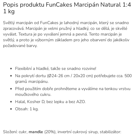
Popis produktu FunCakes Marcipán Natural 1:4
1 kg
Světlý marcipán od FunCakes je lahodný marcipán, který se snadno
zpracovává. Marcipán je velmi pružný a hladký, co se dělá, je skvělé
vyválet. Textura je po vyválení jemná a pevná. Tento marcipán je
světlý, a proto je výborným základem pro jeho obarvení do jakékoliv
požadované barvy.
Flexibilní a hladké, takže se snadno rozvine!
Na pokrytí dortu (Ø24-26 cm / 20x20 cm) potřebujete cca. 500
gramů marcipánu.
Před použitím dobře prohněteme a vyválíme na tenkou vrstvu
moučkového cukru.
Halal, Kosher D, bez lepku a bez AZO.
Obsah: 1 kg.
Složení: cukr,
mandle
(20%), invertní cukrový sirup, stabilizátor: