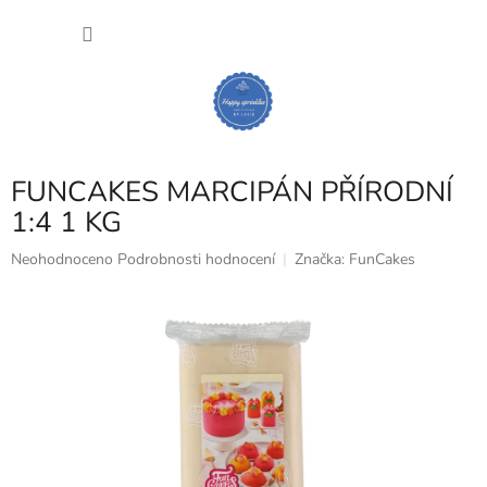
Přejít
NÁKU
na
obsah
KOŠÍK
FUNCAKES MARCIPÁN PŘÍRODNÍ
1:4 1 KG
Průměrné
Neohodnoceno
Podrobnosti hodnocení
Značka:
FunCakes
hodnocení
produktu
je
0,0
z
5
hvězdiček.