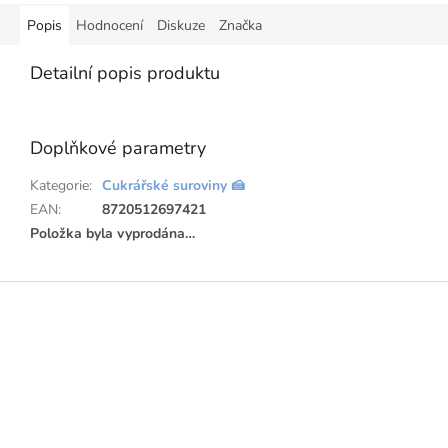
Popis
Hodnocení
Diskuze
Značka
Detailní popis produktu
Doplňkové parametry
Kategorie
:
Cukrářské suroviny 🍰
EAN
:
8720512697421
Položka byla vyprodána…
Z
á
p
a
t
í