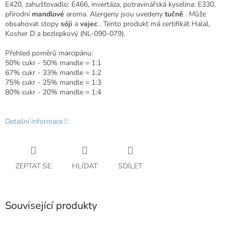
E420, zahušťovadlo: E466, invertáza, potravinářská kyselina: E330,
přírodní
mandlové
aroma. Alergeny jsou uvedeny
tučně
. Může
obsahovat stopy
sóji
a
vajec
. Tento produkt má certifikát Halal,
Kosher D a bezlepkový (NL-090-079).
Přehled poměrů marcipánu:
50% cukr - 50% mandle = 1:1
67% cukr - 33% mandle = 1:2
75% cukr - 25% mandle = 1:3
80% cukr - 20% mandle = 1:4
Detailní informace
ZEPTAT SE
HLÍDAT
SDÍLET
Související produkty