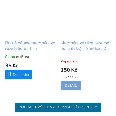
Ručně dělané marcipánové
Marcipánové růže barevné
růže 5 listů - bílé
malé (5 ks) – Günthart Ø
27 x 18 mm
Skladem
(5 ks)
Průměrné
Vyprodáno
hodnocení
35 Kč
produktu
150 Kč
je
Do košíku
5,0
Měrná
30 Kč / 1 ks
cena:
z
DETAIL
5
hvězdiček.
ZOBRAZIT VŠECHNY SOUVISEJÍCÍ PRODUKTY