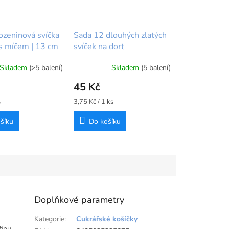
ozeninová svíčka
Sada 12 dlouhých zlatých
s míčem | 13 cm
svíček na dort
Skladem
(>5 balení)
Skladem
(5 balení)
45 Kč
Měrná
s
3,75 Kč / 1 ks
cena:
šíku
Do košíku
Doplňkové parametry
Kategorie
:
Cukrářské košíčky
finu