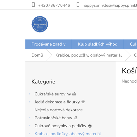
Přejít
+420736770446
happysprinkles@happysprinkl
na
obsah
Prodávané značky
Klub sladkých výhod
Cuk
Domů
Krabice, podložky, obalový materiál
C
P
Koší
o
Přeskočit
s
Kategorie
Průměr
Neohod
kategorie
t
hodnoce
r
produkt
Cukrářské suroviny 🍰
a
je
Jedlé dekorace a figurky 🍭
n
0,0
Nejedlá dortová dekorace
z
n
5
í
Potravinářské barvy 🎨
hvězdiče
p
Cukrové posypky a perličky 🧁
a
Krabice, podložky, obalový materiál