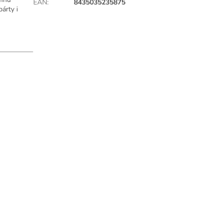
EAN
:
8435035235875
árty i