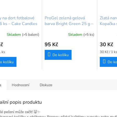
y na dort fotbalové
ProGel zelená gelová
Zlatá nar
6 ks – Cake Candles
barva Bright Green 25 g –
Kopačka 
all
Rainbow Dust
Skladem
(>5 balení)
Skladem
(>5 ks)
Kč
95 Kč
30 Kč
Měrná
1 ks
30 Kč / 1 k
Do košíku
cena:
o košíku
Do ko
s
Hodnocení
Diskuze
ailní popis produktu
lé pečení může začít! 🐷✨
 barevné košíčky s oblíbenou Peppou přidají každému cupcaku nebo muf