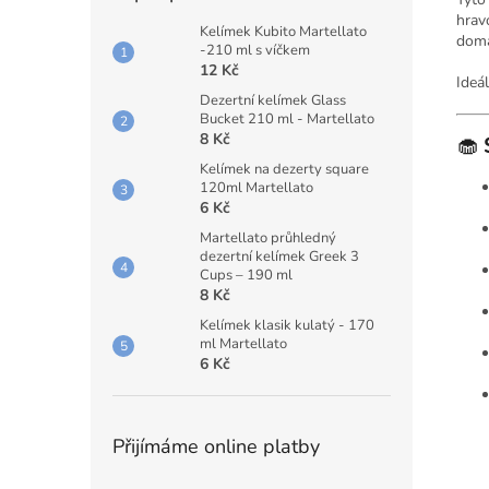
hrav
Kelímek Kubito Martellato
domá
-210 ml s víčkem
12 Kč
Ideá
Dezertní kelímek Glass
Bucket 210 ml - Martellato
8 Kč
🧁
Kelímek na dezerty square
120ml Martellato
6 Kč
Martellato průhledný
dezertní kelímek Greek 3
Cups – 190 ml
8 Kč
Kelímek klasik kulatý - 170
ml Martellato
6 Kč
Přijímáme online platby