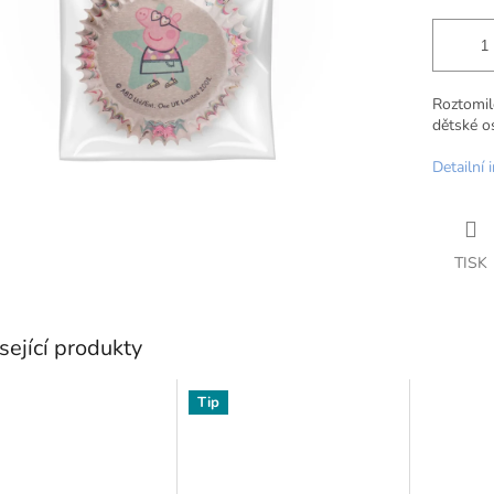
Roztomil
dětské os
Detailní 
TISK
sející produkty
Tip