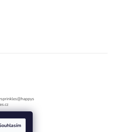
sprinkles
@
happys
es.cz
736770446
Souhlasím