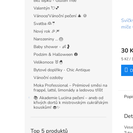
Bez lepku - Gluten free
Valentýn 💘💕
Vánoce/Vánoční pečení 🎄 🍪
Svíčk
Svatba 👰🤵
míče 
Nový rok 🎉🎆
Footb
Narozeniny ... 🎂
Baby shower - 👶🤰
30 
Podzim & Halloween 🎃
Měrná
5 Kč / 
Velikonoce 🐰🐣
cena:
Bytové doplňky - Chic Antique
D
Vánoční ozdoby
Moka Professional – Prémiové směsi na
frappé, latté, limonády a ledovou tříšť
Popi
📚 Akademie Luciina pečení – aneb od
křivých dortů k mistrovským cukrářským
kouskům! 🧁✨
Det
Vese
Top 5 produktů
Tyto