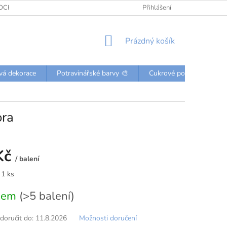
OCHRANY OSOBNÍCH ÚDAJŮ
KONTAKTY
Přihlášení
NÁKUPNÍ
Prázdný košík
KOŠÍK
vá dekorace
Potravinářské barvy 🎨
Cukrové posypky a perli
ora
Kč
/ balení
 1 ks
dem
(>5 balení)
oručit do:
11.8.2026
Možnosti doručení