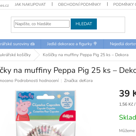
JAK NAKUPOVAT
OBCHODNÍ PODMÍNKY
PODMÍNKY 
es.cz
HLEDAT
rářské suroviny 🍰
Jedlé dekorace a figurky 🍭
Nejedlá dorto
ukrářské košíčky
Košíčky na muffiny Peppa Pig 25 ks – Dekora
čky na muffiny Peppa Pig 25 ks – Dek
né
noceno
Podrobnosti hodnocení
Značka:
deKora
ní
39 
u
Měrná
1,56 Kč /
cena:
Skla
k.
Můžeme d