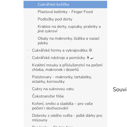
n
Cukrářské košíčky
e
Plastové kelímky - Finger Food
l
Podložky pod dorty
Krabice na dorty, cupcaky, pralinky a
jiné cukroví
Obaly na makronky, lízátka a vazací
pásky
Cukrářské formy a vykrajovátka 🍪
Cukrářské nástroje a pomůcky 👩‍🍳
Kvalitní mouky a příslušenství na pečení
chleba, makronek i dezertů
Polotovary - makronky, tartaletky,
eclairky, kornoutky
Souvi
Cukry na cukrovou vatu
Čokotransfer fólie
Koření, směsi a sladidla – pro vaše
pečení i dochucování
Dobroty z celého světa - jedlé dárky pro
mlsouny