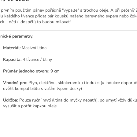
 prvním použitím pánev pořádně "vypalte" s trochou oleje. A při pečení?
du každého lívance přidat pár kousků našeho barevného sypání nebo čo
ek – děti (i dospělí) to budou milovat!
nické parametry:
Materiál:
Masivní litina
Kapacita:
4 lívance / bliny
Průměr jednoho otvoru:
9 cm
Vhodné pro:
Plyn, elektřinu, sklokeramiku i indukci (u indukce doporu
ověřit kompatibilitu s vaším typem desky)
Údržba:
Pouze ruční mytí (litina do myčky nepatří), po umytí vždy důk
vysušit a potřít kapkou oleje.