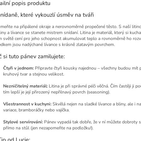
ailní popis produktu
nídaně, které vykouzlí úsměv na tváři
meňte na připálené okraje a nerovnoměrně propečené těsto. S naší litin
iny a lívance se stanete mistrem snídaní. Litina je materiál, který si kucha
m světě cení pro jeho schopnost akumulovat teplo a rovnoměrně ho rozv
edkem jsou nadýchané lívance s krásně zlatavým povrchem.
č si tuto pánev zamilujete:
Čtyři v jednom:
Připravte čtyři kousky najednou – všechny budou mít p
kruhový tvar a stejnou velikost.
Nezničitelný materiál:
Litina je při správné péči věčná. Čím častěji ji po
tím lepší je její přirozený nepřilnavý povrch (seasoning).
Všestrannost v kuchyni:
Skvělá nejen na sladké lívance a bliny, ale i n
variace, bramboráčky nebo vajíčka.
Stylové servírování:
Pánev vypadá tak dobře, že v ní můžete dobroty s
přímo na stůl (jen nezapomeňte na podložku!).
Tip od Lucie: