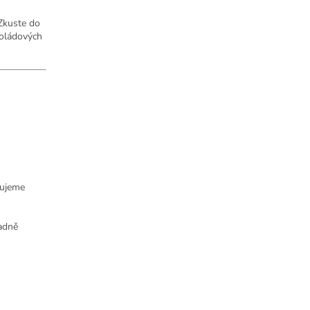
 Zkuste do
koládových
čujeme
ladně