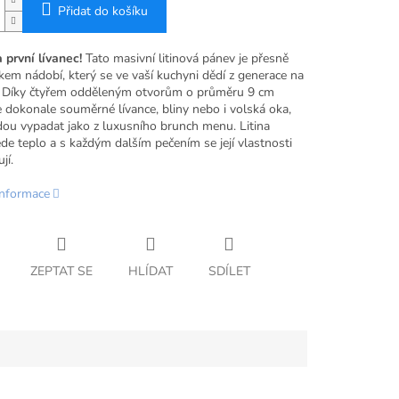
Přidat do košíku
 první lívanec!
Tato masivní litinová pánev je přesně
kem nádobí, který se ve vaší kuchyni dědí z generace na
. Díky čtyřem odděleným otvorům o průměru 9 cm
e dokonale souměrné lívance, bliny nebo i volská oka,
dou vypadat jako z luxusního brunch menu. Litina
de teplo a s každým dalším pečením se její vlastnosti
jí.
informace
ZEPTAT SE
HLÍDAT
SDÍLET