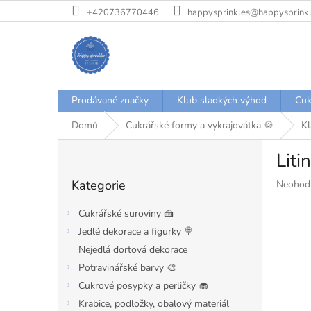
Přejít
+420736770446
happysprinkles@happysprinkl
na
obsah
Prodávané značky
Klub sladkých výhod
Cuk
Domů
Cukrářské formy a vykrajovátka 🍪
Kl
P
Liti
o
Přeskočit
s
Kategorie
Průměr
Neohod
kategorie
t
hodnoce
r
produkt
Cukrářské suroviny 🍰
a
je
Jedlé dekorace a figurky 🍭
n
0,0
Nejedlá dortová dekorace
z
n
5
í
Potravinářské barvy 🎨
hvězdiče
p
Cukrové posypky a perličky 🧁
a
Krabice, podložky, obalový materiál