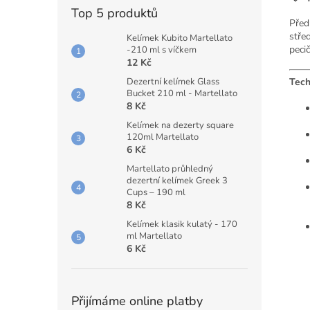
Top 5 produktů
Před
stře
Kelímek Kubito Martellato
pecič
-210 ml s víčkem
12 Kč
Dezertní kelímek Glass
Tech
Bucket 210 ml - Martellato
8 Kč
Kelímek na dezerty square
120ml Martellato
6 Kč
Martellato průhledný
dezertní kelímek Greek 3
Cups – 190 ml
8 Kč
Kelímek klasik kulatý - 170
ml Martellato
6 Kč
Přijímáme online platby