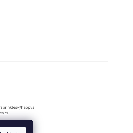
sprinkles
@
happys
es.cz
736770446