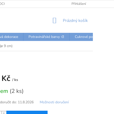
OCHRANY OSOBNÍCH ÚDAJŮ
KONTAKTY
Přihlášení
NÁKUPNÍ
Prázdný košík
KOŠÍK
vá dekorace
Potravinářské barvy 🎨
Cukrové posypky a perli
 (ø 9 cm)
 Kč
/ ks
dem
(2 ks)
oručit do:
11.8.2026
Možnosti doručení