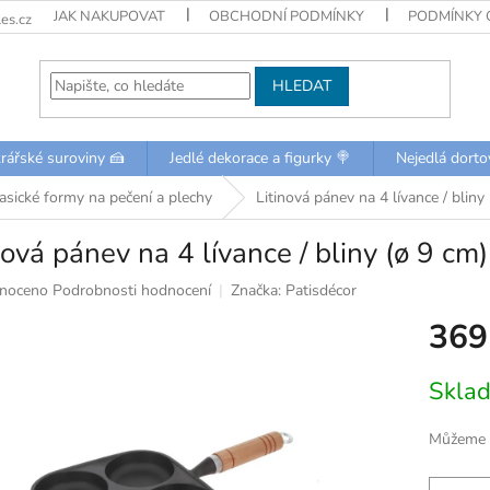
JAK NAKUPOVAT
OBCHODNÍ PODMÍNKY
PODMÍNKY 
es.cz
HLEDAT
rářské suroviny 🍰
Jedlé dekorace a figurky 🍭
Nejedlá dorto
asické formy na pečení a plechy
Litinová pánev na 4 lívance / bliny
nová pánev na 4 lívance / bliny (ø 9 cm)
né
noceno
Podrobnosti hodnocení
Značka:
Patisdécor
ní
369
u
Měrná
Skla
cena:
k.
Můžeme d