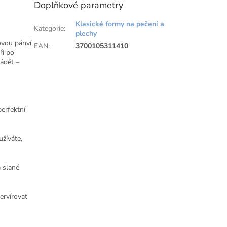
Doplňkové parametry
Klasické formy na pečení a
Kategorie
:
plechy
ovou pánví
EAN
:
3700105311410
ři po
ádět –
erfektní
užíváte,
a slané
ervírovat