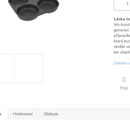
Láska na
tím kous
generaci
připravít
která bu
skvěle ve
jen zlepšu
Detailní 
TISK
s
Hodnocení
Diskuze