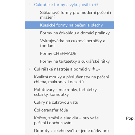
n
Cukrářské formy a vykrajovátka 🍪
e
Silikonové formy pro moderní pečení i
l
mražení
Klasické formy na pečení a plechy
Formy na čokoládu a domácí pralinky
Vykrajovátka na cukroví, perníčky a
fondant
Formy CHEFMADE
Formy na tartaletky a cukrářské ráfky
Cukrářské nástroje a pomůcky 👩‍🍳
Kvalitní mouky a příslušenství na pečení
chleba, makronek i dezertů
Polotovary - makronky, tartaletky,
eclairky, kornoutky
Cukry na cukrovou vatu
Čokotransfer fólie
Koření, směsi a sladidla – pro vaše
Popi
pečení i dochucování
Dobroty z celého světa - jedlé dárky pro