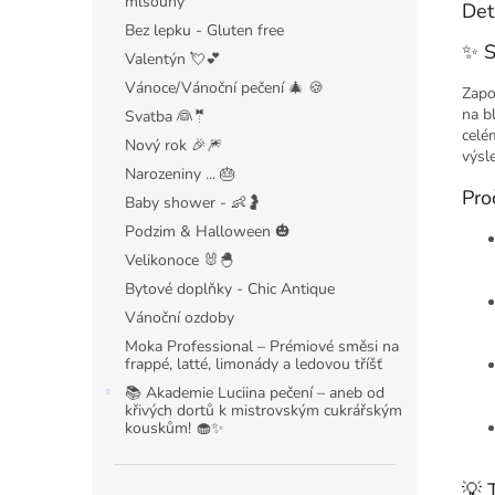
mlsouny
Det
Bez lepku - Gluten free
✨ S
Valentýn 💘💕
Vánoce/Vánoční pečení 🎄 🍪
Zapo
na bl
Svatba 👰🤵
celé
Nový rok 🎉🎆
výsl
Narozeniny ... 🎂
Pro
Baby shower - 👶🤰
Podzim & Halloween 🎃
Velikonoce 🐰🐣
Bytové doplňky - Chic Antique
Vánoční ozdoby
Moka Professional – Prémiové směsi na
frappé, latté, limonády a ledovou tříšť
📚 Akademie Luciina pečení – aneb od
křivých dortů k mistrovským cukrářským
kouskům! 🧁✨
💡 