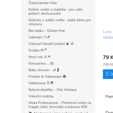
Čokotransfer fólie
Koření, směsi a sladidla – pro vaše
pečení i dochucování
Dobroty z celého světa - jedlé dárky pro
mlsouny
Bez lepku - Gluten free
Love 
zdob
Valentýn 💘💕
Vánoce/Vánoční pečení 🎄 🍪
Svatba 👰🤵
79 
Nový rok 🎉🎆
Narozeniny ... 🎂
Měrná
790 Kč
cena:
Baby shower - 👶🤰
D
Podzim & Halloween 🎃
Velikonoce 🐰🐣
Bytové doplňky - Chic Antique
Vánoční ozdoby
Popi
Moka Professional – Prémiové směsi na
frappé, latté, limonády a ledovou tříšť