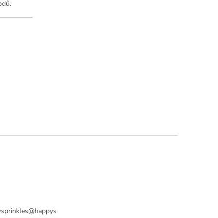
odů.
sprinkles
@
happys