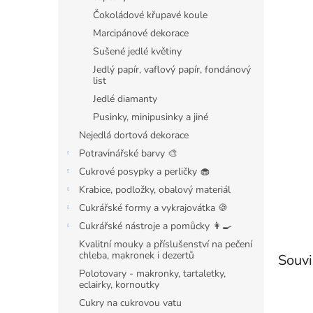
n
Čokoládové křupavé koule
e
l
Marcipánové dekorace
Sušené jedlé květiny
Jedlý papír, vaflový papír, fondánový
list
Jedlé diamanty
Pusinky, minipusinky a jiné
Nejedlá dortová dekorace
Potravinářské barvy 🎨
Cukrové posypky a perličky 🧁
Krabice, podložky, obalový materiál
Cukrářské formy a vykrajovátka 🍪
Cukrářské nástroje a pomůcky 👩‍🍳
Kvalitní mouky a příslušenství na pečení
chleba, makronek i dezertů
Souvi
Polotovary - makronky, tartaletky,
eclairky, kornoutky
Cukry na cukrovou vatu