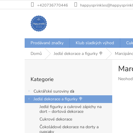
Přejít
+420736770446
happysprinkles@happysprinkl
na
obsah
Prodávané značky
Klub sladkých výhod
Cuk
Domů
Jedlé dekorace a figurky 🍭
Marcipáno
P
Marc
o
Přeskočit
s
Kategorie
Průměr
Neohod
kategorie
t
hodnoce
r
produkt
Cukrářské suroviny 🍰
a
je
Jedlé dekorace a figurky 🍭
n
0,0
Jedlé figurky a cukrové zápichy na
z
n
dort – dortová dekorace
5
í
hvězdiče
Cukrové dekorace
p
a
Čokoládové dekorace na dorty a
cupcaky