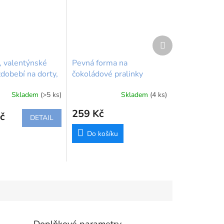
Další
produkt
, valentýnské
Pevná forma na
dobebí na dorty,
čokoládové pralinky
 bez lepku,
Květiny FunCakes | 27 x
Skladem
(>5 ks)
Skladem
(4 ks)
14 cm
259 Kč
č
DETAIL
Do košíku