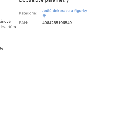
Doplňkové parametry
Jedlé dekorace a figurky
Kategorie
:
🍭
pánové
EAN
:
4064285106549
 dezertům
s
le