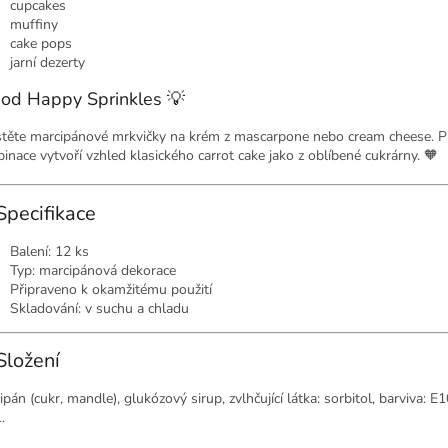
cupcakes
muffiny
cake pops
jarní dezerty
 od Happy Sprinkles 💡
těte marcipánové mrkvičky na krém z mascarpone nebo cream cheese. P
inace vytvoří vzhled klasického carrot cake jako z oblíbené cukrárny. 🧡
Specifikace
Balení: 12 ks
Typ: marcipánová dekorace
Připraveno k okamžitému použití
Skladování: v suchu a chladu
Složení
pán (cukr, mandle), glukózový sirup, zvlhčující látka: sorbitol, barviva: E
.