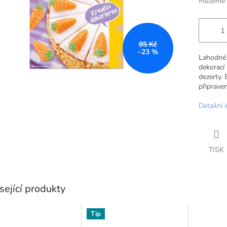
Můžeme d
85 Kč
–23 %
Lahodné 
dekorací 
dezerty.
připrave
Detailní 
TISK
sející produkty
Tip