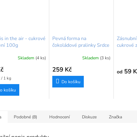
is in the air - cukrové
Pevná forma na
Zásnubní
ení 100g
čokoládové pralinky Srdce
cukrové z
FunCakes | 27 x 14 cm
cupkaky -
Skladem
(4 ks)
Skladem
(3 ks)
vegan
Průměrné
hodnocení
Kč
259 Kč
produktu
59 K
od
je
 / 1 kg
Do košíku
5,0
z
o košíku
5
hvězdiček.
s
Podobné (8)
Hodnocení
Diskuze
Značka