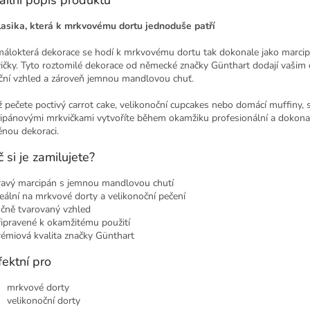
ailní popis produktu
lasika, která k mrkvovému dortu jednoduše patří
málokterá dekorace se hodí k mrkvovému dortu tak dokonale jako marci
ičky. Tyto roztomilé dekorace od německé značky Günthart dodají vašim
iční vzhled a zároveň jemnou mandlovou chuť.
ž pečete poctivý carrot cake, velikonoční cupcakes nebo domácí muffiny, 
ipánovými mrkvičkami vytvoříte během okamžiku profesionální a dokona
ěnou dekoraci.
č si je zamilujete?
ravý marcipán s jemnou mandlovou chutí
deální na mrkvové dorty a velikonoční pečení
učně tvarovaný vzhled
řipravené k okamžitému použití
rémiová kvalita značky Günthart
fektní pro
mrkvové dorty
velikonoční dorty