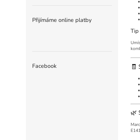
Přijímáme online platby
Tip
Umís
komb
Facebook
🧾 
🌿 
Marci
E141