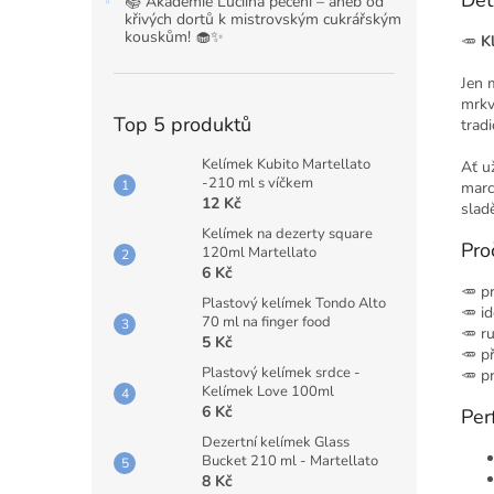
Det
📚 Akademie Luciina pečení – aneb od
křivých dortů k mistrovským cukrářským
kouskům! 🧁✨
🥕
K
Jen 
mrkv
Top 5 produktů
trad
Kelímek Kubito Martellato
Ať u
-210 ml s víčkem
marc
12 Kč
slad
Kelímek na dezerty square
Pro
120ml Martellato
6 Kč
🥕 p
Plastový kelímek Tondo Alto
🥕 i
70 ml na finger food
🥕 r
5 Kč
🥕 p
Plastový kelímek srdce -
🥕 p
Kelímek Love 100ml
6 Kč
Per
Dezertní kelímek Glass
Bucket 210 ml - Martellato
8 Kč