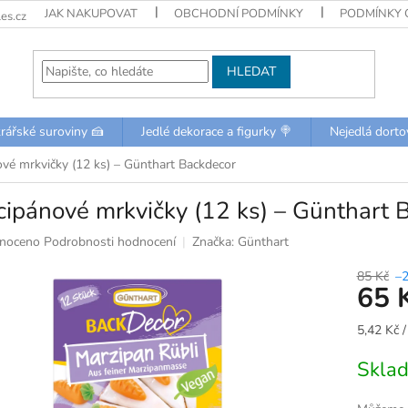
JAK NAKUPOVAT
OBCHODNÍ PODMÍNKY
PODMÍNKY 
es.cz
HLEDAT
rářské suroviny 🍰
Jedlé dekorace a figurky 🍭
Nejedlá dorto
vé mrkvičky (12 ks) – Günthart Backdecor
ipánové mrkvičky (12 ks) – Günthart 
né
noceno
Podrobnosti hodnocení
Značka:
Günthart
ní
u
85 Kč
–
65 
Měrná
5,42 Kč /
cena:
k.
Skla