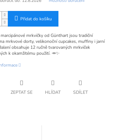
oručit do:
12.8.2026
Možnosti doručení
Přidat do košíku
marcipánové mrkvičky od Günthart jsou tradiční
na mrkvové dorty, velikonoční cupcakes, muffiny i jarní
 Balení obsahuje 12 ručně tvarovaných mrkviček
ných k okamžitému použití. 🥕✨
informace
ZEPTAT SE
HLÍDAT
SDÍLET