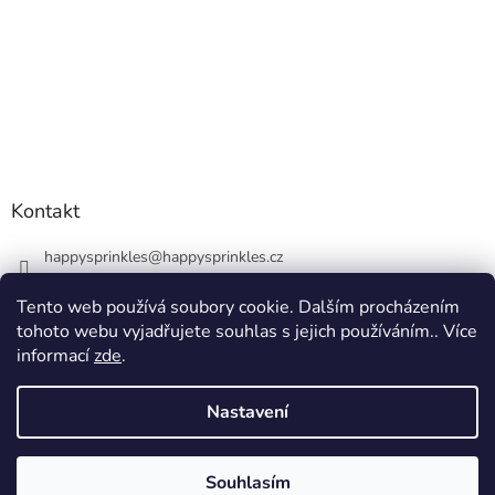
Kontakt
happysprinkles
@
happysprinkles.cz
+420736770446
Tento web používá soubory cookie. Dalším procházením
tohoto webu vyjadřujete souhlas s jejich používáním.. Více
informací
zde
.
Nastavení
Vytvořil Shoptet
Souhlasím
Copyright 2026
happysprinkles.cz 🧁
. Všechna práva vyhrazena.