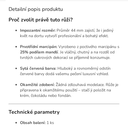
Detailní popis produktu
Proč zvolit právě tuto růži?
Impozantní rozměr:
Průměr 44 mm zajistí,
že i jediný
květ na dortu vytvoří profesionální a bohatý efekt.
Prvotřídní marcipán:
Vyrobeno z poctivého marcipánu s
25% podílem mandlí
.
Je vláčný,
chutný a na rozdíl od
tvrdých cukrových dekorací se příjemně konzumuje.
Sytá červená barva:
Hluboký a rovnoměrný odstín
červené barvy dodá vašemu pečení luxusní vzhled.
Okamžité zdobení:
Žádná zdlouhavá modelace.
Růže je
připravena k okamžitému použití – stačí ji položit na
krém,
čokoládu nebo fondán.
Technické parametry
Obsah balení:
1 ks