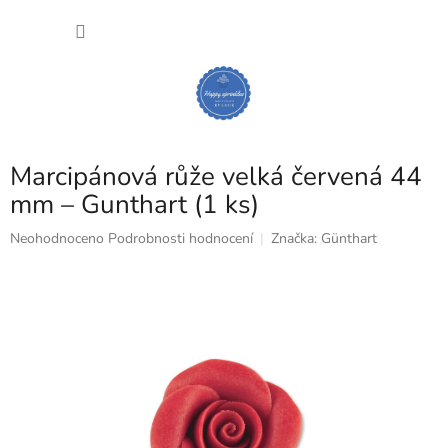
Přejít
NÁKU
na
obsah
KOŠÍK
Marcipánová růže velká červená 44
mm – Gunthart (1 ks)
Průměrné
Neohodnoceno
Podrobnosti hodnocení
Značka:
Günthart
hodnocení
produktu
je
0,0
z
5
hvězdiček.