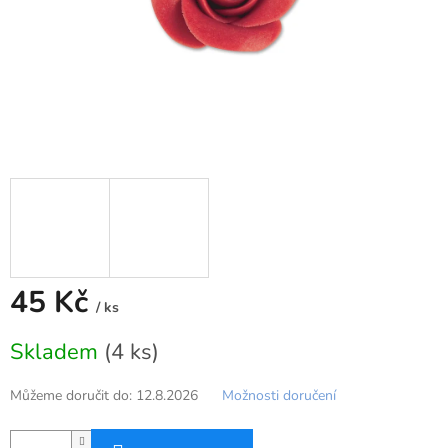
45 Kč
/ ks
Měrná
Skladem
(4 ks)
cena:
Můžeme doručit do:
12.8.2026
Možnosti doručení