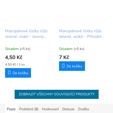
Marcipánové lístky růže
Marcipánové lístky růže
zelené, malé – Jemný
zelené, velké – Přírodní
detail pro váš dort
detail pro váš dort
Skladem
(>5 ks)
Skladem
(>5 ks)
4,50 Kč
7 Kč
Měrná
4,50 Kč / 1 ks
Do košíku
cena:
Do košíku
ZOBRAZIT VŠECHNY SOUVISEJÍCÍ PRODUKTY
Popis
Podobné (8)
Hodnocení
Diskuze
Značka