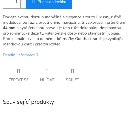
Přidat do košíku
Dodejte svému dortu punc vášně a elegance s touto luxusní,
ručně
modelovanou růží z prvotřídního marcipánu.
S velkorysým průměrem
44 mm
a sytě červenou barvou je tato růže dokonalou dominantou
pro romantické dezerty,
valentýnské dorty nebo slavnostní jubilea.
Profesionální kvalita od německé značky Gunthart zaručuje vynikající
mandlovou chuť i precizní vzhled.
Detailní informace
ZEPTAT SE
HLÍDAT
SDÍLET
Související produkty