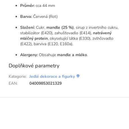
Průměr:
cca 44 mm
Barva:
Červená (Rot)
Složení:
Cukr,
mandle (25 %)
,
sirup z invertního cukru,
stabilizátor (E420),
zahušťovadlo (E414),
natrávený
mléčný protein
,
okyselující látka (E330),
zvlhčovadlo
(E422),
barviva (E120,
E160a).
Alergeny:
Obsahuje
mandle a mléko
.
Doplňkové parametry
Kategorie
:
Jedlé dekorace a figurky 🍭
EAN
:
04009853021329
Z
á
p
a
t