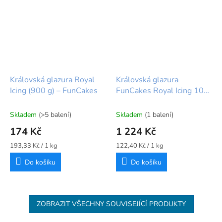
Královská glazura Royal
Královská glazura
Icing (900 g) – FunCakes
FunCakes Royal Icing 10
kg – profesionální směs na
zdobení
Skladem
(>5 balení)
Skladem
(1 balení)
174 Kč
1 224 Kč
Měrná
Měrná
193,33 Kč / 1 kg
122,40 Kč / 1 kg
cena:
cena:
Do košíku
Do košíku
ZOBRAZIT VŠECHNY SOUVISEJÍCÍ PRODUKTY