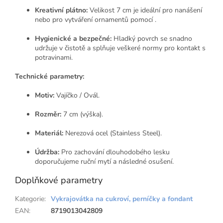
Kreativní plátno:
Velikost 7 cm je ideální pro nanášení
nebo pro vytváření ornamentů pomocí
.
Hygienické a bezpečné:
Hladký povrch se snadno
udržuje v čistotě a splňuje veškeré normy pro kontakt s
potravinami.
Technické parametry:
Motiv:
Vajíčko / Ovál.
Rozměr:
7 cm (výška).
Materiál:
Nerezová ocel (Stainless Steel).
Údržba:
Pro zachování dlouhodobého lesku
doporučujeme ruční mytí a následné osušení.
Doplňkové parametry
Kategorie
:
Vykrajovátka na cukroví, perníčky a fondant
EAN
:
8719013042809