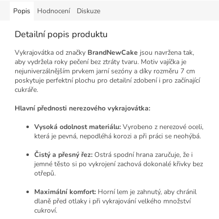
Popis
Hodnocení
Diskuze
Detailní popis produktu
Vykrajovátka od značky
BrandNewCake
jsou navržena tak,
aby vydržela roky pečení bez ztráty tvaru. Motiv vajíčka je
nejuniverzálnějším prvkem jarní sezóny a díky rozměru 7 cm
poskytuje perfektní plochu pro detailní zdobení i pro začínající
cukráře.
Hlavní přednosti nerezového vykrajovátka:
Vysoká odolnost materiálu:
Vyrobeno z nerezové oceli,
která je pevná, nepodléhá korozi a při práci se neohýbá.
Čistý a přesný řez:
Ostrá spodní hrana zaručuje, že i
jemné těsto si po vykrojení zachová dokonalé křivky bez
otřepů.
Maximální komfort:
Horní lem je zahnutý, aby chránil
dlaně před otlaky i při vykrajování velkého množství
cukroví.