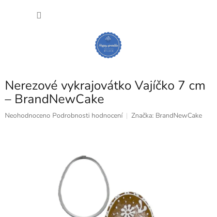
Přejít
NÁKU
na
obsah
KOŠÍK
Nerezové vykrajovátko Vajíčko 7 cm
– BrandNewCake
Průměrné
Neohodnoceno
Podrobnosti hodnocení
Značka:
BrandNewCake
hodnocení
produktu
je
0,0
z
5
hvězdiček.