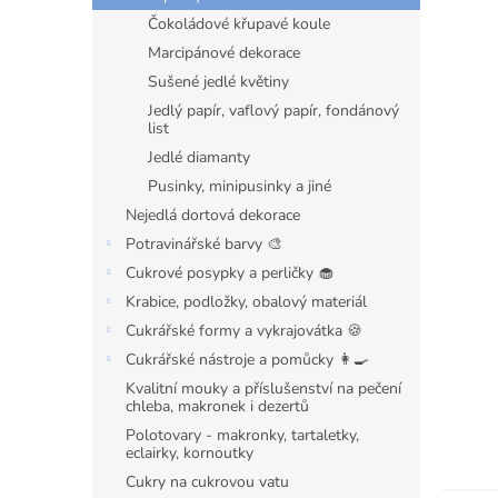
n
Čokoládové křupavé koule
e
l
Marcipánové dekorace
Sušené jedlé květiny
Jedlý papír, vaflový papír, fondánový
list
Jedlé diamanty
Pusinky, minipusinky a jiné
Nejedlá dortová dekorace
Potravinářské barvy 🎨
Cukrové posypky a perličky 🧁
Krabice, podložky, obalový materiál
Cukrářské formy a vykrajovátka 🍪
Cukrářské nástroje a pomůcky 👩‍🍳
Kvalitní mouky a příslušenství na pečení
chleba, makronek i dezertů
Polotovary - makronky, tartaletky,
eclairky, kornoutky
Cukry na cukrovou vatu