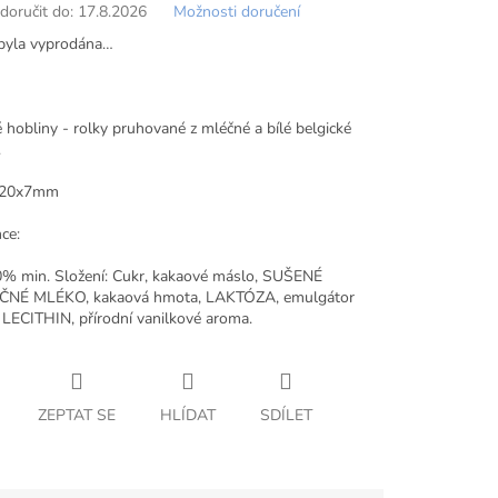
oručit do:
17.8.2026
Možnosti doručení
byla vyprodána…
 hobliny - rolky pruhované z mléčné a bílé belgické
.
 20x7mm
ce:
% min. Složení: Cukr, kakaové máslo, SUŠENÉ
NÉ MLÉKO, kakaová hmota, LAKTÓZA, emulgátor
ECITHIN, přírodní vanilkové aroma.
ZEPTAT SE
HLÍDAT
SDÍLET