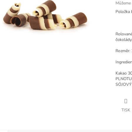
Můžeme d
Položka 
Rolované
čokolády
Rozměr:
Ingredien
Kakao 30
PLNOTUČ
SÓJOVÝ L
TISK