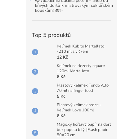
📚 Akademie Luciina pečení – aneb od
křivých dortů k mistrovským cukrářským
kouskům! 🧁✨
Top 5 produktů
Kelímek Kubito Martellato
-210 ml s víčkem
12 Kč
Kelímek na dezerty square
120ml Martellato
6 Kč
Plastový kelímek Tondo Alto
70 ml na finger food
5 Kč
Plastový kelímek srdce -
Kelímek Love 100ml
6 Kč
Magický hořlavý papír na dort
bez popela bílý | Flash papír
50×20 cm