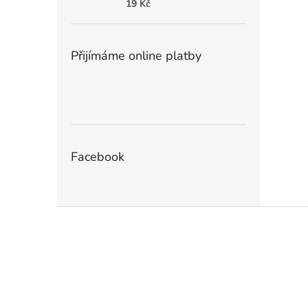
19 Kč
Přijímáme online platby
Facebook
Z
á
p
a
t
í