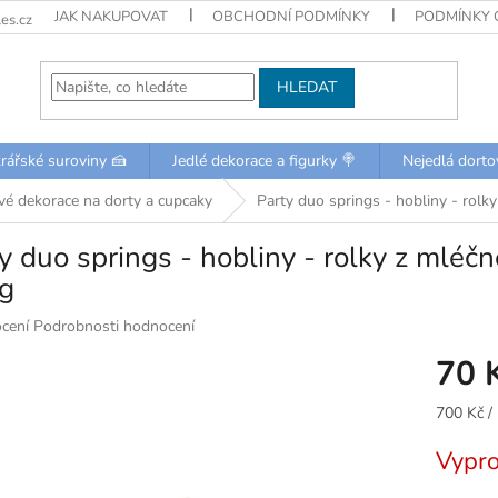
JAK NAKUPOVAT
OBCHODNÍ PODMÍNKY
PODMÍNKY 
es.cz
HLEDAT
rářské suroviny 🍰
Jedlé dekorace a figurky 🍭
Nejedlá dorto
é dekorace na dorty a cupcaky
Party duo springs - hobliny - rolk
y duo springs - hobliny - rolky z mléčn
g
né
cení
Podrobnosti hodnocení
ní
70 
u
Měrná
700 Kč /
cena:
Vypr
k.