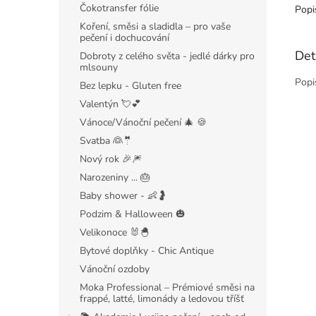
Čokotransfer fólie
Popi
Koření, směsi a sladidla – pro vaše
pečení i dochucování
Det
Dobroty z celého světa - jedlé dárky pro
mlsouny
Popi
Bez lepku - Gluten free
Valentýn 💘💕
Vánoce/Vánoční pečení 🎄 🍪
Svatba 👰🤵
Nový rok 🎉🎆
Narozeniny ... 🎂
Baby shower - 👶🤰
Podzim & Halloween 🎃
Velikonoce 🐰🐣
Bytové doplňky - Chic Antique
Vánoční ozdoby
Moka Professional – Prémiové směsi na
frappé, latté, limonády a ledovou tříšť