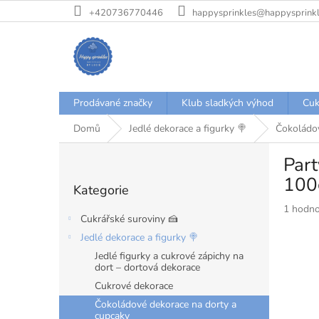
Přejít
+420736770446
happysprinkles@happysprinkl
na
obsah
Prodávané značky
Klub sladkých výhod
Cuk
Domů
Jedlé dekorace a figurky 🍭
Čokoládov
P
Part
o
Přeskočit
s
100
Kategorie
kategorie
t
Průměr
1 hodno
r
Cukrářské suroviny 🍰
hodnoce
a
produkt
Jedlé dekorace a figurky 🍭
n
je
Jedlé figurky a cukrové zápichy na
n
5,0
dort – dortová dekorace
í
z
Cukrové dekorace
p
5
hvězdiče
a
Čokoládové dekorace na dorty a
cupcaky