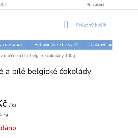
OCHRANY OSOBNÍCH ÚDAJŮ
KONTAKTY
Přihlášení
NÁKUPNÍ
Prázdný košík
KOŠÍK
vá dekorace
Potravinářské barvy 🎨
Cukrové posypky a perli
y z mléčné a bílé belgické čokolády 100g
é a bílé belgické čokolády
Kč
/ ks
 1 kg
odáno