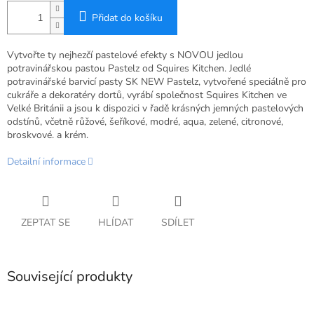
Přidat do košíku
Vytvořte ty nejhezčí pastelové efekty s NOVOU jedlou
potravinářskou pastou Pastelz od Squires Kitchen. Jedlé
potravinářské barvicí pasty SK NEW Pastelz, vytvořené speciálně pro
cukráře a dekoratéry dortů, vyrábí společnost Squires Kitchen ve
Velké Británii a jsou k dispozici v řadě krásných jemných pastelových
odstínů, včetně růžové, šeříkové, modré, aqua, zelené, citronové,
broskvové. a krém.
Detailní informace
ZEPTAT SE
HLÍDAT
SDÍLET
Související produkty