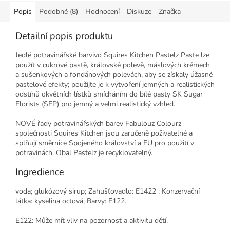
Popis
Podobné (8)
Hodnocení
Diskuze
Značka
Detailní popis produktu
Jedlé potravinářské barvivo Squires Kitchen Pastelz Paste lze
použít v cukrové pastě, královské polevě, máslových krémech
a sušenkových a fondánových polevách, aby se získaly úžasné
pastelové efekty; použijte je k vytvoření jemných a realistických
odstínů okvětních lístků smícháním do bílé pasty SK Sugar
Florists (SFP) pro jemný a velmi realistický vzhled.
NOVÉ řady potravinářských barev Fabulouz Colourz
společnosti Squires Kitchen jsou zaručeně poživatelné a
splňují směrnice Spojeného království a EU pro použití v
potravinách. Obal Pastelz je recyklovatelný.
Ingredience
voda; glukózový sirup; Zahušťovadlo: E1422 ; Konzervační
látka: kyselina octová; Barvy: E122.
E122: Může mít vliv na pozornost a aktivitu dětí.