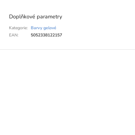
Doplňkové parametry
Kategorie
:
Barvy gelové
EAN
:
5052338122157
Z
á
p
a
t
í