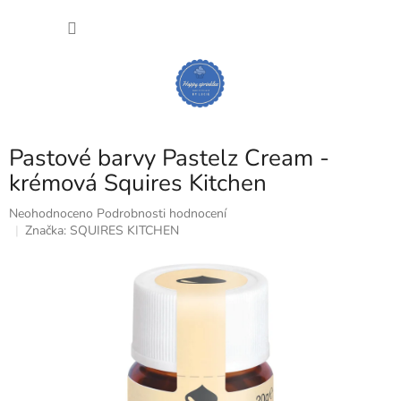
Přejít
NÁKU
na
obsah
KOŠÍK
Pastové barvy Pastelz Cream -
krémová Squires Kitchen
Průměrné
Neohodnoceno
Podrobnosti hodnocení
hodnocení
Značka:
SQUIRES KITCHEN
produktu
je
0,0
z
5
hvězdiček.