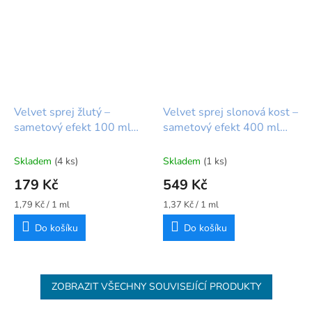
Velvet sprej žlutý –
Velvet sprej slonová kost –
sametový efekt 100 ml
sametový efekt 400 ml
Patisdécor
Patisdécor
Skladem
(4 ks)
Skladem
(1 ks)
179 Kč
549 Kč
Měrná
Měrná
1,79 Kč / 1 ml
1,37 Kč / 1 ml
cena:
cena:
Do košíku
Do košíku
ZOBRAZIT VŠECHNY SOUVISEJÍCÍ PRODUKTY