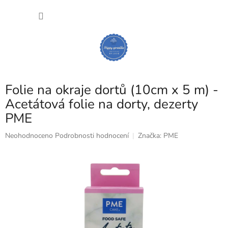
Přejít
NÁKU
na
obsah
KOŠÍK
Folie na okraje dortů (10cm x 5 m) -
Acetátová folie na dorty, dezerty
PME
Průměrné
Neohodnoceno
Podrobnosti hodnocení
Značka:
PME
hodnocení
produktu
je
0,0
z
5
hvězdiček.