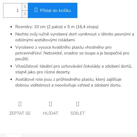
Přidat do košíku
Rozměry: 10 cm (2 palce) x 5 m (16,4 stopy)
Nechte svůj ručně vyrobený dort vyniknout s těmito pevnými a
odolnými acetátovými roládami.
Vyrobeno z vysoce kvalitního plastu vhodného pro
potravinářství. Netoxické, snadno se loupe a je bezpečné pro
použití.
Víceúčelové: Ideální pro uchovávání čokolády a zdobení dortů,
stejně jako pro různé dezerty.
Acetátové role jsou z průhledného plastu, který zajišťuje
dobrou viditelnost a neovlivňuje vzhled a zdobení dortu.
ZEPTAT SE
HLÍDAT
SDÍLET