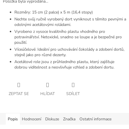
Položka byla vyprodána…
Rozměry: 15 cm (2 palce) x 5 m (16,4 stopy)
Nechte svůj ručně vyrobený dort vyniknout s těmito pevnými a
odolnými acetátovými roládami.
Vyrobeno z vysoce kvalitního plastu vhodného pro
potravinářství. Netoxické, snadno se loupe a je bezpečné pro
použití.
Víceúčelové: Ideální pro uchovávání čokolády a zdobení dortů,
stejně jako pro různé dezerty.
Acetátové role jsou z průhledného plastu, který zajišťuje
dobrou viditelnost a neovlivňuje vzhled a zdobení dortu.
ZEPTAT SE
HLÍDAT
SDÍLET
Popis
Hodnocení
Diskuze
Značka
Ostatní informace