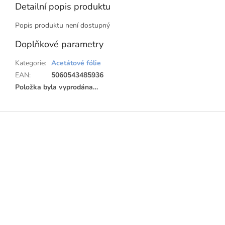
Detailní popis produktu
Popis produktu není dostupný
Doplňkové parametry
Kategorie
:
Acetátové fólie
EAN
:
5060543485936
Položka byla vyprodána…
Z
á
p
a
t
í