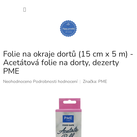
Přejít
NÁKU
na
obsah
KOŠÍK
Folie na okraje dortů (15 cm x 5 m) -
Acetátová folie na dorty, dezerty
PME
Průměrné
Neohodnoceno
Podrobnosti hodnocení
Značka:
PME
hodnocení
produktu
je
0,0
z
5
hvězdiček.