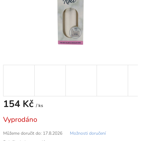
154 Kč
/ ks
Měrná
Vyprodáno
cena:
Můžeme doručit do:
17.8.2026
Možnosti doručení