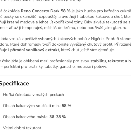
á čokoláda
Reno Concerto Dark 58 %
je jako hudba pro každého cukrá
é pecky se okamžitě rozpouštějí a uvolňují hlubokou kakaovou chuť, kte
ňují krásné medové a lehce lískooříškové tóny. Díky skvělé tekutosti se s 
no – ať už ji temperuješ, mícháš do krému, nebo používáš jako glazuru.
láda vzniká z pečlivě vybraných kakaových bobů z Nigérie, Pobřeží slono
doru, které dohromady tvoří dokonale vyvážený chuťový profil. Přirozen
ňuje i
přírodní vanilkový extrakt
, který chuť ještě více zjemňuje.
e čokoláda je oblíbená mezi profesionály pro svou
stabilitu, tekutost a 
– perfektní pro pralinky, tabulky, ganache, mousse i polevy.
Specifikace
Hořká čokoláda v malých peckách
Obsah kakaových součástí min.:
58 %
Obsah kakaového másla:
36–38 %
Velmi dobrá tekutost