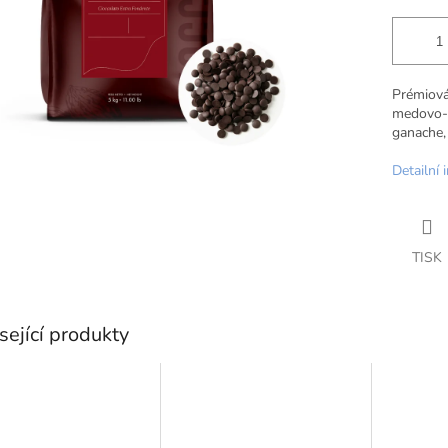
Prémiová
medovo-oř
ganache,
Detailní 
TISK
sející produkty