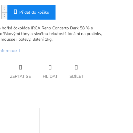
Přidat do košíku
 hořká čokoláda IRCA Reno Concerto Dark 58 % s
íškovými tóny a skvělou tekutostí. Ideální na pralinky,
 mousse i polevy. Balení 1kg.
informace
ZEPTAT SE
HLÍDAT
SDÍLET