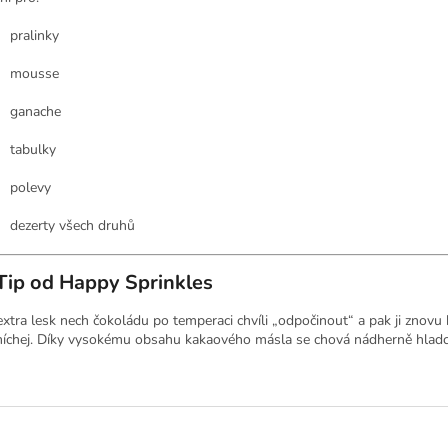
pralinky
mousse
ganache
tabulky
polevy
dezerty všech druhů
Tip od Happy Sprinkles
extra lesk nech čokoládu po temperaci chvíli „odpočinout“ a pak ji znovu 
íchej. Díky vysokému obsahu kakaového másla se chová nádherně hladc