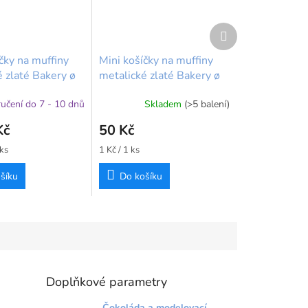
Další
produkt
čky na muffiny
Mini košíčky na muffiny
 zlaté Bakery ø
metalické zlaté Bakery ø
m – 2500 ks
32×22 mm – 50 ks
učení do 7 - 10 dnů
Skladem
(>5 balení)
Kč
50 Kč
Měrná
 ks
1 Kč / 1 ks
cena:
šíku
Do košíku
Doplňkové parametry
Čokoláda a modelovací