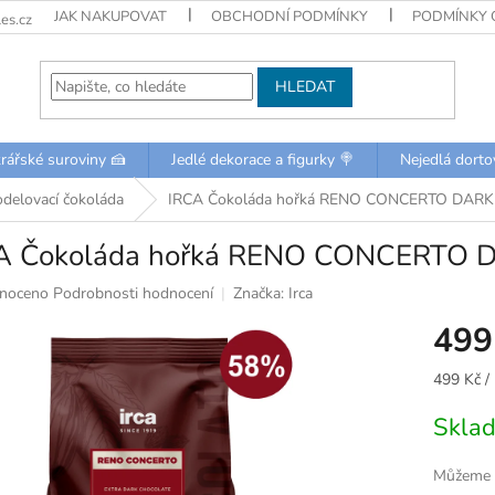
JAK NAKUPOVAT
OBCHODNÍ PODMÍNKY
PODMÍNKY 
es.cz
HLEDAT
rářské suroviny 🍰
Jedlé dekorace a figurky 🍭
Nejedlá dorto
delovací čokoláda
IRCA Čokoláda hořká RENO CONCERTO DARK 5
A Čokoláda hořká RENO CONCERTO D
né
noceno
Podrobnosti hodnocení
Značka:
Irca
ní
499
u
Měrná
499 Kč /
cena:
Skla
k.
Můžeme d