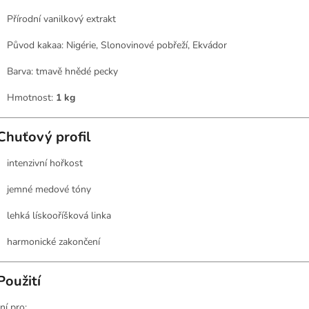
Přírodní vanilkový extrakt
Původ kakaa: Nigérie, Slonovinové pobřeží, Ekvádor
Barva: tmavě hnědé pecky
Hmotnost:
1 kg
Chuťový profil
intenzivní hořkost
jemné medové tóny
lehká lískooříšková linka
harmonické zakončení
Použití
ní pro: