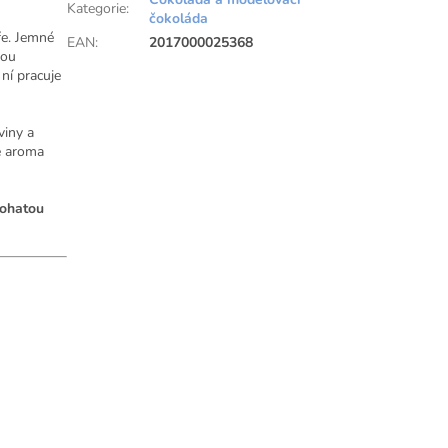
Kategorie
:
čokoláda
ře. Jemné
EAN
:
2017000025368
rou
ní pracuje
viny a
é aroma
bohatou