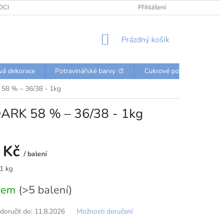
OCHRANY OSOBNÍCH ÚDAJŮ
KONTAKTY
Přihlášení
NÁKUPNÍ
Prázdný košík
KOŠÍK
vá dekorace
Potravinářské barvy 🎨
Cukrové posypky a perli
8 % – 36/38 - 1kg
ARK 58 % – 36/38 - 1kg
 Kč
/ balení
 1 kg
dem
(>5 balení)
oručit do:
11.8.2026
Možnosti doručení