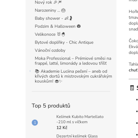
Nový rok 🎉🎆
Narozeniny ... 🎂
Hořk
tmav
Baby shower - 👶🤰
dopl
Podzim & Halloween 🎃
snad
Velikonoce 🐰🐣
Čoko
Bytové doplňky - Chic Antique
Ekvá
Vánoční ozdoby
dopl
Moka Professional – Prémiové směsi na
frappé, latté, limonády a ledovou tříšť
Tahl
chuť
📚 Akademie Luciina pečení – aneb od
křivých dortů k mistrovským cukrářským
kouskům! 🧁✨
🧾
Top 5 produktů
Kelímek Kubito Martellato
-210 ml s víčkem
12 Kč
Dezertní kelímek Glass