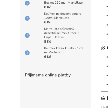
Bucket 210 ml - Martellato
8 Kč
Kelímek na dezerty square
120ml Martellato
6 Kč
Martellato průhledný
dezertní kelímek Greek 3
Cups – 190 ml
8 Kč
🌿
Kelímek klasik kulatý - 170
ml Martellato
6 Kč
Přijímáme online platby
🍰
Ideál