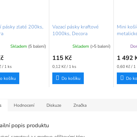
í pásky zlaté 200ks,
Vazací pásky kraftové
Mini koší
ra
1000ks, Decora
metalické
32×22 m
Skladem
(5 balení)
Skladem
(>5 balení)
Dor
Kč
115 Kč
1 492 
Měrná
Měrná
 / 1 ks
0,12 Kč / 1 ks
0,60 Kč / 1
cena:
cena:
o košíku
Do košíku
Do ko
s
Hodnocení
Diskuze
Značka
ailní popis produktu
nzivní, sametová a s medovo-oříškovými tóny