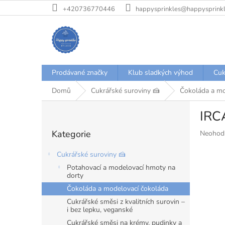
Přejít
+420736770446
happysprinkles@happysprinkl
na
obsah
Prodávané značky
Klub sladkých výhod
Cuk
Domů
Cukrářské suroviny 🍰
Čokoláda a mo
P
IRC
o
Přeskočit
s
Kategorie
Průměr
Neohod
kategorie
t
hodnoce
r
produkt
Cukrářské suroviny 🍰
a
je
Potahovací a modelovací hmoty na
n
0,0
dorty
z
n
Čokoláda a modelovací čokoláda
5
í
hvězdiče
Cukrářské směsi z kvalitních surovin –
p
i bez lepku, veganské
a
Cukrářské směsi na krémy, pudinky a