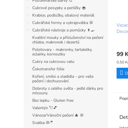
Potravinářské barvy 🎨
Cukrové posypky a perličky 🧁
Krabice, podložky, obalový materiál
Cukrářské formy a vykrajovátka 🍪
Vazac
Cukrářské nástroje a pomůcky 👩‍🍳
Deco
Kvalitní mouky a příslušenství na pečení
chleba, makronek i dezertů
Polotovary - makronky, tartaletky,
99 
eclairky, kornoutky
Cukry na cukrovou vatu
Měrná
0,50 Kč
cena:
Čokotransfer fólie
D
Koření, směsi a sladidla – pro vaše
pečení i dochucování
Dobroty z celého světa - jedlé dárky pro
mlsouny
Popi
Bez lepku - Gluten free
Valentýn 💘💕
Vánoce/Vánoční pečení 🎄 🍪
Det
Svatba 👰🤵
Inte