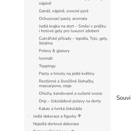
n
náplně
e
Ganáž, náplně, ovocné pyré
l
Ochucovací pasty, aromata
Jedlá krajka na dort – Směsi v prášku
i hotové gely pro luxusní zdobení
Cukrářské přísady – lepidla, Tylo, gely,
želatina
Polevy & glazury
Isomalt
Toppingy
Pasty a hmoty na jedlé květiny
Rostlinné a živočišné šlehačky,
mascarpone, oleje
Ořechy, kandované a sušené ovoce
Souvi
Drip – čokoládové polevy na dorty
Kakao a horká čokoláda
Jedlé dekorace a figurky 🍭
Nejedlá dortová dekorace