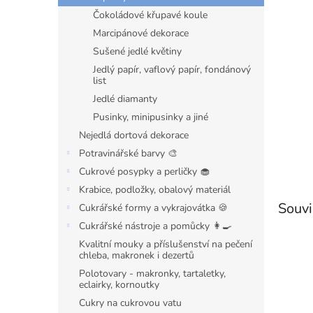
n
Čokoládové křupavé koule
e
l
Marcipánové dekorace
Sušené jedlé květiny
Jedlý papír, vaflový papír, fondánový
list
Jedlé diamanty
Pusinky, minipusinky a jiné
Nejedlá dortová dekorace
Potravinářské barvy 🎨
Cukrové posypky a perličky 🧁
Krabice, podložky, obalový materiál
Souvi
Cukrářské formy a vykrajovátka 🍪
Cukrářské nástroje a pomůcky 👩‍🍳
Kvalitní mouky a příslušenství na pečení
chleba, makronek i dezertů
Polotovary - makronky, tartaletky,
eclairky, kornoutky
Cukry na cukrovou vatu