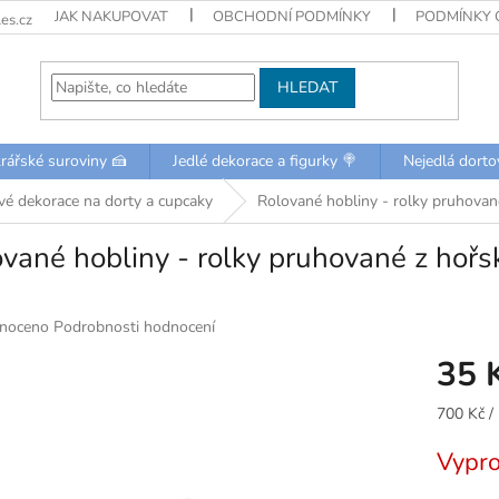
JAK NAKUPOVAT
OBCHODNÍ PODMÍNKY
PODMÍNKY 
es.cz
HLEDAT
rářské suroviny 🍰
Jedlé dekorace a figurky 🍭
Nejedlá dorto
é dekorace na dorty a cupcaky
Rolované hobliny - rolky pruhované
vané hobliny - rolky pruhované z hořsk
né
noceno
Podrobnosti hodnocení
ní
35 
u
Měrná
700 Kč /
cena:
Vypr
k.