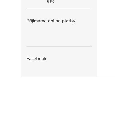
6 Kč
Přijímáme online platby
Facebook
Z
á
p
a
t
í