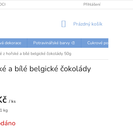
OCHRANY OSOBNÍCH ÚDAJŮ
KONTAKTY
Přihlášení
NÁKUPNÍ
Prázdný košík
KOŠÍK
vá dekorace
Potravinářské barvy 🎨
Cukrové posypky a perli
 z hořské a bílé belgické čokolády 50g
é a bílé belgické čokolády
Kč
/ ks
 1 kg
odáno