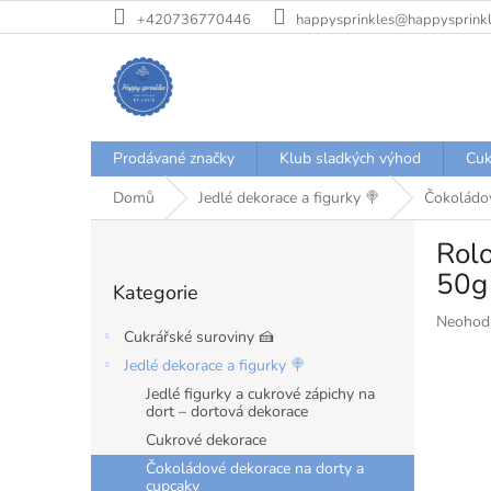
Přejít
+420736770446
happysprinkles@happysprinkl
na
obsah
Prodávané značky
Klub sladkých výhod
Cuk
Domů
Jedlé dekorace a figurky 🍭
Čokoládov
P
Rolo
o
Přeskočit
s
50g
Kategorie
kategorie
t
Průměr
Neohod
r
Cukrářské suroviny 🍰
hodnoce
a
produkt
Jedlé dekorace a figurky 🍭
n
je
Jedlé figurky a cukrové zápichy na
n
0,0
dort – dortová dekorace
í
z
Cukrové dekorace
p
5
hvězdiče
a
Čokoládové dekorace na dorty a
cupcaky