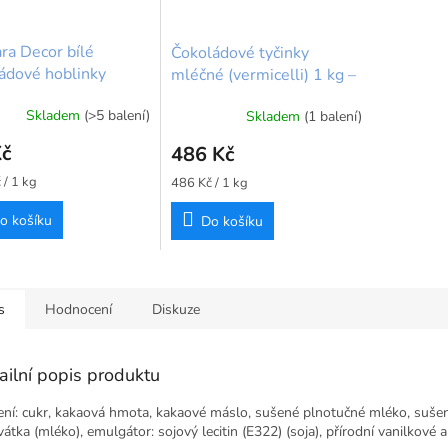
ra Decor bílé
Čokoládové tyčinky
ádové hoblinky
mléčné (vermicelli) 1 kg –
soms White 50g
Callebaut
Skladem
(>5 balení)
Skladem
(1 balení)
Kč
486 Kč
Měrná
 / 1 kg
486 Kč / 1 kg
cena:
o košíku
Do košíku
s
Hodnocení
Diskuze
ailní popis produktu
ení: cukr, kakaová hmota, kakaové máslo, sušené plnotučné mléko, suše
vátka (mléko), emulgátor: sojový lecitin (E322) (soja), přírodní vanilkové 