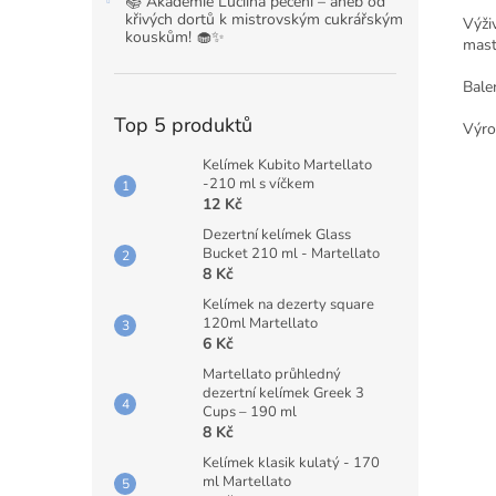
📚 Akademie Luciina pečení – aneb od
křivých dortů k mistrovským cukrářským
Výži
kouskům! 🧁✨
mast
Bale
Top 5 produktů
Výro
Kelímek Kubito Martellato
-210 ml s víčkem
12 Kč
Dezertní kelímek Glass
Bucket 210 ml - Martellato
8 Kč
Kelímek na dezerty square
120ml Martellato
6 Kč
Martellato průhledný
dezertní kelímek Greek 3
Cups – 190 ml
8 Kč
Kelímek klasik kulatý - 170
ml Martellato