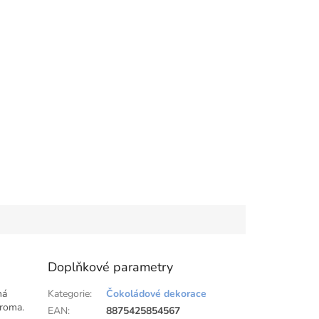
Doplňkové parametry
ná
Kategorie
:
Čokoládové dekorace
aroma.
EAN
:
8875425854567