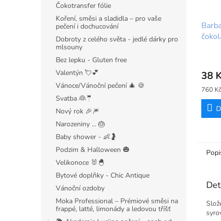
Čokotransfer fólie
Koření, směsi a sladidla – pro vaše
Barba
pečení i dochucování
čokol
Dobroty z celého světa - jedlé dárky pro
Blos
mlsouny
Bez lepku - Gluten free
Valentýn 💘💕
38 
Vánoce/Vánoční pečení 🎄 🍪
Měrná
760 Kč
cena:
Svatba 👰🤵
D
Nový rok 🎉🎆
Narozeniny ... 🎂
Baby shower - 👶🤰
Podzim & Halloween 🎃
Popi
Velikonoce 🐰🐣
Bytové doplňky - Chic Antique
Det
Vánoční ozdoby
Moka Professional – Prémiové směsi na
Slož
frappé, latté, limonády a ledovou tříšť
syro