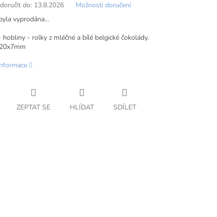
oručit do:
13.8.2026
Možnosti doručení
byla vyprodána…
 hobliny - rolky z mléčné a bílé belgické čokolády.
 20x7mm
informace
ZEPTAT SE
HLÍDAT
SDÍLET