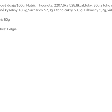
vové údaje/100g: Nutriční hodnota: 2207,6kj/ 528,8kcal,Tuky: 30g z toho
né kyseliny 18,2g,Sacharidy 57,3g z toho cukry 53,6g, Bílkoviny 5,2g,Sůl
ní: 50g
bce: Belgie.