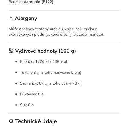
Barvivo:
Azorubin (E122)
.
⚠️
Alergeny
Může obsahovat stopy arašídů, vajec, sóji, mléka a
skořápkových plodů (lískové ořechy, pistácie, mandle).
🔢
Výživové hodnoty (100 g)
Energie: 1726 kJ / 408 kcal
Tuky: 6,8 g (z toho nasycené 5,6 g)
Sacharidy: 87 g (z toho cukry 78 g)
Bílkoviny: 0 g
Sůl: 0 g
⚙️
Technické údaje