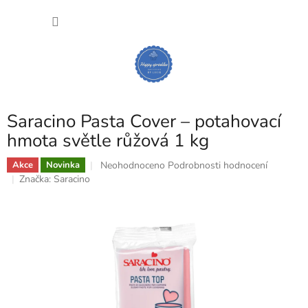
Přejít
NÁKU
na
obsah
KOŠÍK
Saracino Pasta Cover – potahovací
hmota světle růžová 1 kg
Průměrné
Neohodnoceno
Podrobnosti hodnocení
Akce
Novinka
hodnocení
Značka:
Saracino
produktu
je
0,0
z
5
hvězdiček.