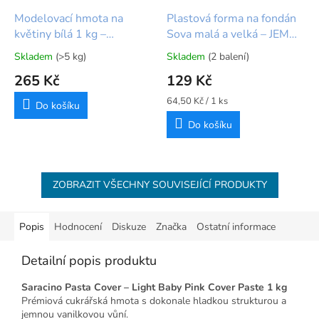
Modelovací hmota na
Plastová forma na fondán
květiny bílá 1 kg –
Sova malá a velká – JEM
Renshaw
Pop It®
Skladem
(>5 kg)
Skladem
(2 balení)
Průměrné
Průměrné
hodnocení
hodnocení
265 Kč
129 Kč
produktu
produktu
je
je
Měrná
64,50 Kč / 1 ks
Do košíku
5,0
5,0
cena:
Do košíku
z
z
5
5
hvězdiček.
hvězdiček.
ZOBRAZIT VŠECHNY SOUVISEJÍCÍ PRODUKTY
Popis
Hodnocení
Diskuze
Značka
Ostatní informace
Detailní popis produktu
Saracino Pasta Cover – Light Baby Pink Cover Paste 1 kg
Prémiová cukrářská hmota s dokonale hladkou strukturou a
jemnou vanilkovou vůní.