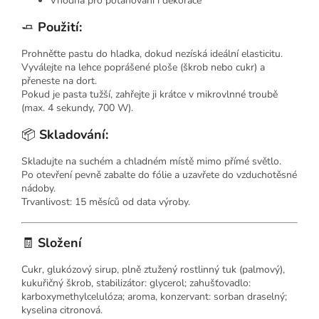
Vhodná pro potahování i dekorace
🧈
Použití:
Prohněťte pastu do hladka, dokud nezíská ideální elasticitu.
Vyválejte na lehce poprášené ploše (škrob nebo cukr) a
přeneste na dort.
Pokud je pasta tužší, zahřejte ji krátce v mikrovlnné troubě
(max. 4 sekundy, 700 W).
📦
Skladování:
Skladujte na suchém a chladném místě mimo přímé světlo.
Po otevření pevně zabalte do fólie a uzavřete do vzduchotěsné
nádoby.
Trvanlivost: 15 měsíců od data výroby.
🧾
Složení
Cukr, glukózový sirup, plně ztužený rostlinný tuk (palmový),
kukuřičný škrob, stabilizátor: glycerol; zahušťovadlo:
karboxymethylcelulóza; aroma, konzervant: sorban draselný;
kyselina citronová.