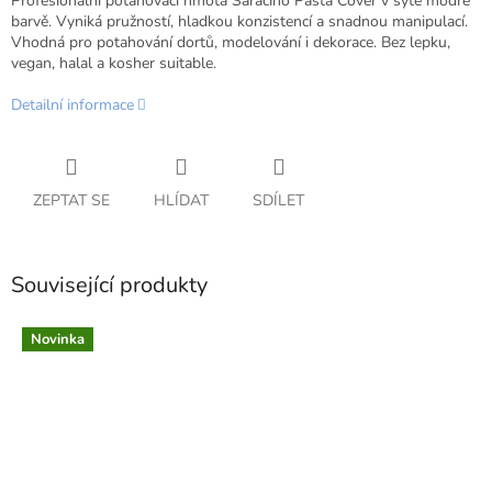
Profesionální potahovací hmota Saracino Pasta Cover v sytě modré
barvě. Vyniká pružností, hladkou konzistencí a snadnou manipulací.
Vhodná pro potahování dortů, modelování i dekorace. Bez lepku,
vegan, halal a kosher suitable.
Detailní informace
ZEPTAT SE
HLÍDAT
SDÍLET
Související produkty
Novinka