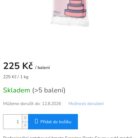
225 Kč
/ balení
Měrná
225 Kč / 1 kg
cena:
Skladem
(>5 balení)
Můžeme doručit do:
12.8.2026
Možnosti doručení
Přidat do košíku