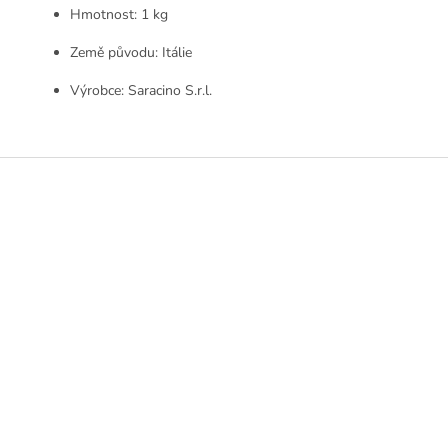
Hmotnost: 1 kg
Země původu: Itálie
Výrobce: Saracino S.r.l.
Z
á
p
a
t
í