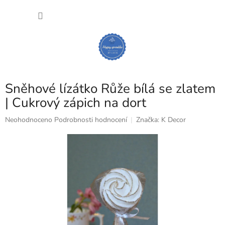
Přejít
NÁKU
na
obsah
KOŠÍK
Sněhové lízátko Růže bílá se zlatem
| Cukrový zápich na dort
Průměrné
Neohodnoceno
Podrobnosti hodnocení
Značka:
K Decor
hodnocení
produktu
je
0,0
z
5
hvězdiček.