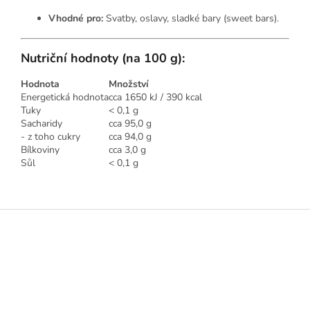
Vhodné pro:
Svatby, oslavy, sladké bary (sweet bars).
Nutriční hodnoty (na 100 g):
Hodnota
Množství
Energetická hodnota
cca 1650 kJ / 390 kcal
Tuky
< 0,1 g
Sacharidy
cca 95,0 g
- z toho cukry
cca 94,0 g
Bílkoviny
cca 3,0 g
Sůl
< 0,1 g
Z
á
p
a
t
í