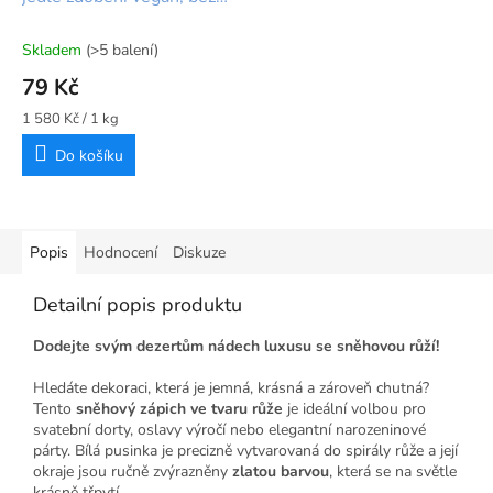
lepku 50g
Skladem
(>5 balení)
79 Kč
Měrná
1 580 Kč / 1 kg
cena:
Do košíku
Popis
Hodnocení
Diskuze
Detailní popis produktu
Dodejte svým dezertům nádech luxusu se sněhovou růží!
Hledáte dekoraci, která je jemná, krásná a zároveň chutná?
Tento
sněhový zápich ve tvaru růže
je ideální volbou pro
svatební dorty, oslavy výročí nebo elegantní narozeninové
párty. Bílá pusinka je precizně vytvarovaná do spirály růže a její
okraje jsou ručně zvýrazněny
zlatou barvou
, která se na světle
krásně třpytí.