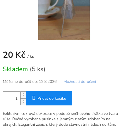
20 Kč
/ ks
Měrná
Skladem
(5 ks)
cena:
Můžeme doručit do:
12.8.2026
Možnosti doručení
Přidat do košíku
Exkluzivní cukrová dekorace v podobě sněhového lízátka ve tvaru
růže. Ručně vyrobená pusinka s jemným zlatým zdobením na
okrajích. Elegantní zápich, který dodá slavnostní nádech dortům,