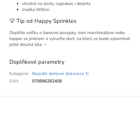
vhodná na dorty, cupcakes i dezerty
značka Wilton
💡 Tip od Happy Sprinkles
Doplňte svíčku o barevné posypky, mini marshmallow nebo
topper se jménem a vytvořte dort, na který se bude vzpomínat
ještě dlouhá léta. ✨
Doplňkové parametry
Kategorie
:
Nejedlé dortové dekorace ✨
EAN
:
070896282408
Z
á
p
a
t
í