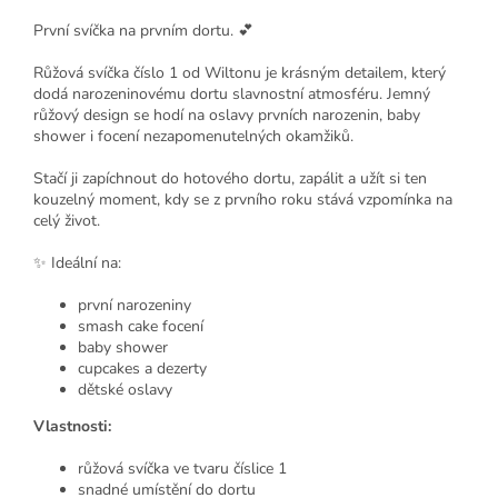
První svíčka na prvním dortu. 💕
Růžová svíčka číslo 1 od Wiltonu je krásným detailem, který
dodá narozeninovému dortu slavnostní atmosféru. Jemný
růžový design se hodí na oslavy prvních narozenin, baby
shower i focení nezapomenutelných okamžiků.
Stačí ji zapíchnout do hotového dortu, zapálit a užít si ten
kouzelný moment, kdy se z prvního roku stává vzpomínka na
celý život.
✨ Ideální na:
první narozeniny
smash cake focení
baby shower
cupcakes a dezerty
dětské oslavy
Vlastnosti:
růžová svíčka ve tvaru číslice 1
snadné umístění do dortu