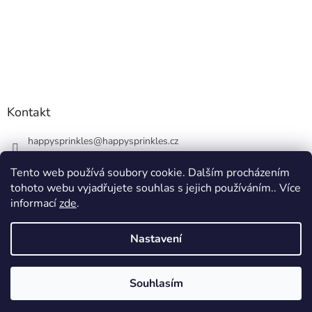
Kontakt
happysprinkles
@
happysprinkles.cz
+420736770446
Tento web používá soubory cookie. Dalším procházením
tohoto webu vyjadřujete souhlas s jejich používáním.. Více
informací
zde
.
Nastavení
Vytvořil Shoptet
Souhlasím
Copyright 2026
happysprinkles.cz 🧁
. Všechna práva vyhrazena.