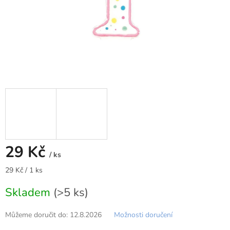
29 Kč
/ ks
Měrná
29 Kč / 1 ks
cena:
Skladem
(>5 ks)
Můžeme doručit do:
12.8.2026
Možnosti doručení