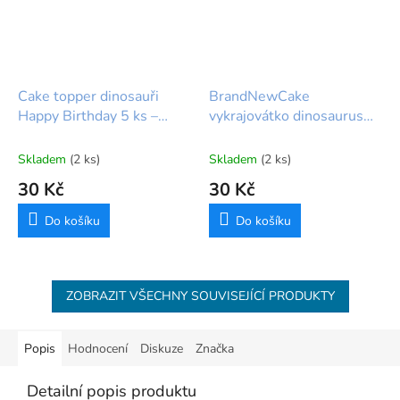
Cake topper dinosauři
BrandNewCake
Happy Birthday 5 ks –
vykrajovátko dinosaurus
dekorace na dort
Stegosaurus nerez 12 cm
Skladem
(2 ks)
Skladem
(2 ks)
30 Kč
30 Kč
Do košíku
Do košíku
ZOBRAZIT VŠECHNY SOUVISEJÍCÍ PRODUKTY
Popis
Hodnocení
Diskuze
Značka
Detailní popis produktu