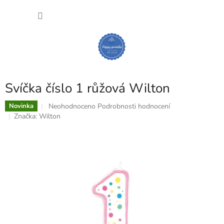
Přejít
NÁKU
na
obsah
KOŠÍK
Svíčka číslo 1 růžová Wilton
Průměrné
Neohodnoceno
Podrobnosti hodnocení
Novinka
hodnocení
Značka:
Wilton
produktu
je
0,0
z
5
hvězdiček.