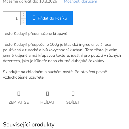
Můžeme doručit do:
10.8.2026
Možnosti doručení
Přidat do košíku
Těsto Kadayif předsmažené křupavé
Těsto Kadayif předpečené 100g je klasická ingredience široce
používaná v turecké a blízkovýchodní kuchyni. Toto těsto je velmi
jemně krájené a má křupavou texturu, ideální pro použití v různých
dezertech, jako je Künefe nebo chutné dubajské čokolády.
Skladujte na chladném a suchém místě. Po otevření pevně
vzduchotěsně uzavřete.
ZEPTAT SE
HLÍDAT
SDÍLET
Související produkty