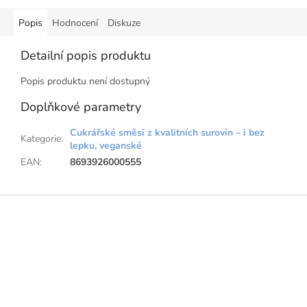
Popis
Hodnocení
Diskuze
Detailní popis produktu
Popis produktu není dostupný
Doplňkové parametry
Cukrářské směsi z kvalitních surovin – i bez
Kategorie
:
lepku, veganské
EAN
:
8693926000555
Z
á
p
a
t
í