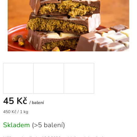
45 Kč
/ balení
Měrná
450 Kč / 1 kg
cena:
Skladem
(>5 balení)