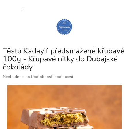
Přejít
NÁKU
na
obsah
KOŠÍK
Těsto Kadayif předsmažené křupavé
100g - Křupavé nitky do Dubajské
čokolády
Průměrné
Neohodnoceno
Podrobnosti hodnocení
hodnocení
produktu
je
0,0
z
5
hvězdiček.