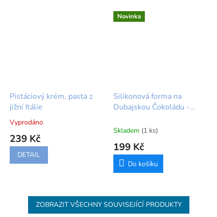
Novinka
Pistáciový krém, pasta z
Silikonová forma na
jižní Itálie
Dubajskou Čokoládu -
Zenker
Vyprodáno
Průměrné
Skladem
(1 ks)
hodnocení
239 Kč
produktu
199 Kč
je
DETAIL
5,0
Do košíku
z
5
hvězdiček.
ZOBRAZIT VŠECHNY SOUVISEJÍCÍ PRODUKTY